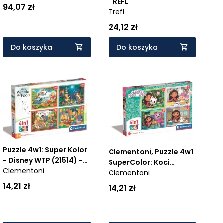
TREFL
94,07 zł
Trefl
24,12 zł
Do koszyka
Do koszyka
Puzzle 4w1: Super Kolor
Clementoni, Puzzle 4w1
- Disney WTP (21514) -
SuperColor: Koci
Wiek: 3+
Clementoni
Domek Gabi (21524) -
Clementoni
Wiek: 3+
14,21 zł
14,21 zł