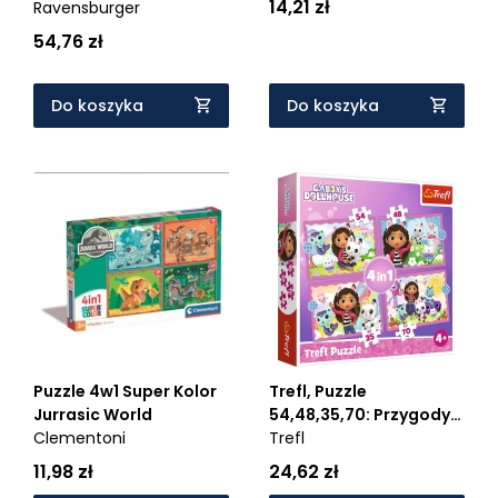
14,21 zł
Ravensburger
(12001069) - Wiek: 3+
54,76 zł
Do koszyka
Do koszyka
Puzzle 4w1 Super Kolor
Trefl, Puzzle
Jurrasic World
54,48,35,70: Przygody
Clementoni
Gabi (34620)
Trefl
11,98 zł
24,62 zł