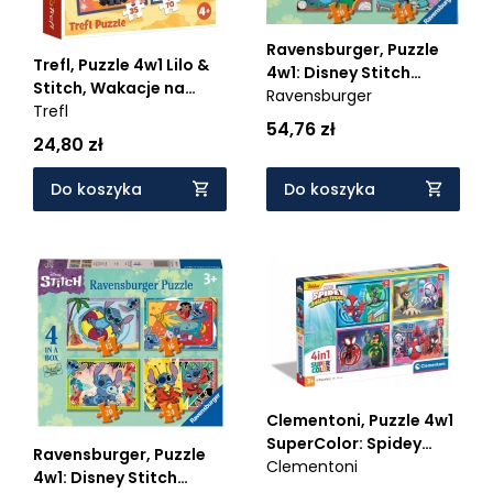
Ravensburger, Puzzle
Trefl, Puzzle 4w1 Lilo &
4w1: Disney Stitch
Stitch, Wakacje na
Ravensburger
(12004106) - Wiek: 3+
Hawajach (34666)
Trefl
54,76 zł
24,80 zł
Do koszyka
Do koszyka
Clementoni, Puzzle 4w1
SuperColor: Spidey
Ravensburger, Puzzle
(21528)
Clementoni
4w1: Disney Stitch