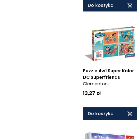
Do koszyka
Puzzle 4w1 Super Kolor
DC Superfriends
Clementoni
13,27 zł
Do koszyka