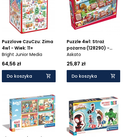
Puzzlove CzuCzu: Zima
Puzzle 4w1: Straż
4w1 - Wiek: 11+
pożarna (128290) -
Bright Junior Media
Wiek: 3+
Askato
64,56 zł
25,87 zł
Do koszyka
Do koszyka