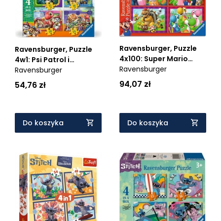
Ravensburger, Puzzle
Ravensburger, Puzzle
4x100: Super Mario
4w1: Psi Patrol i
Ravensburger
(05689) - Wiek: 5+
dinozaury (12004365) -
Ravensburger
Wiek: 3+
94,07 zł
54,76 zł
Do koszyka
Do koszyka