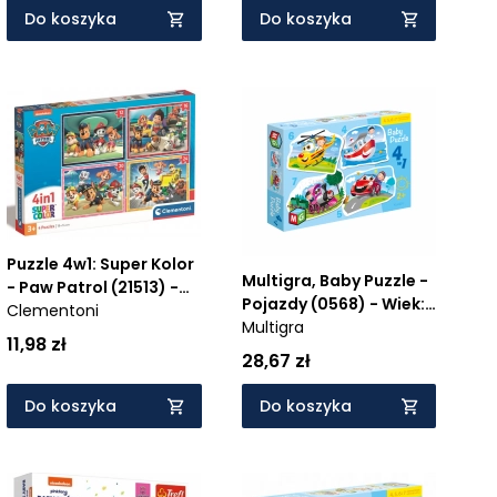
Do koszyka
Do koszyka
Puzzle 4w1: Super Kolor
Multigra, Baby Puzzle -
- Paw Patrol (21513) -
Pojazdy (0568) - Wiek:
Wiek: 3+
Clementoni
2+
Multigra
11,98 zł
28,67 zł
Do koszyka
Do koszyka