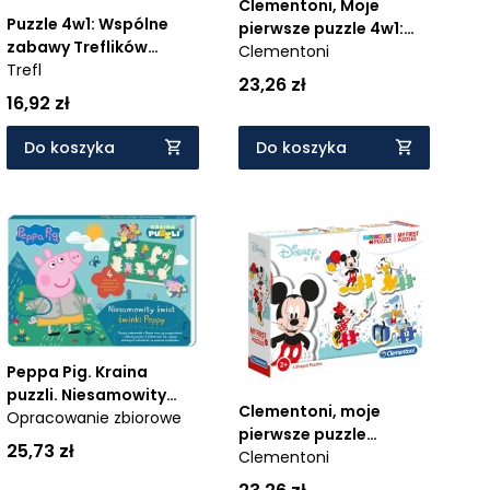
Clementoni, Moje
Puzzle 4w1: Wspólne
pierwsze puzzle 4w1:
zabawy Treflików
Świnka Peppa (20829)
Clementoni
(34358)
Trefl
- Wiek: 2+
23,26 zł
16,92 zł
Do koszyka
Do koszyka
Peppa Pig. Kraina
puzzli. Niesamowity
Clementoni, moje
świat świnki Peppy
Opracowanie zbiorowe
pierwsze puzzle
25,73 zł
SuperColor 4w1: Disney
Clementoni
baby (20819)