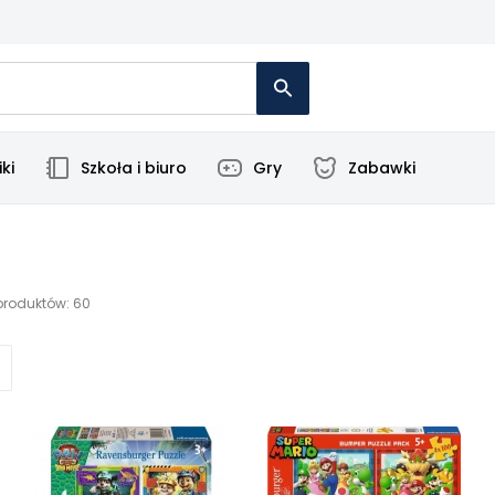
ki
Szkoła i biuro
Gry
Zabawki
produktów: 60