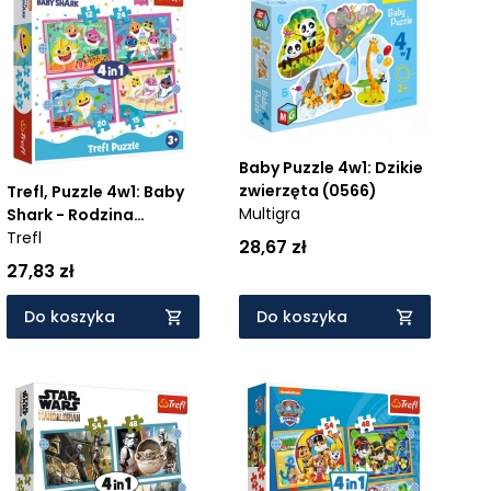
Baby Puzzle 4w1: Dzikie
zwierzęta (0566)
Trefl, Puzzle 4w1: Baby
Multigra
Shark - Rodzina
rekinów (34378) - Wiek:
Trefl
28,67 zł
3+
27,83 zł
Do koszyka
Do koszyka