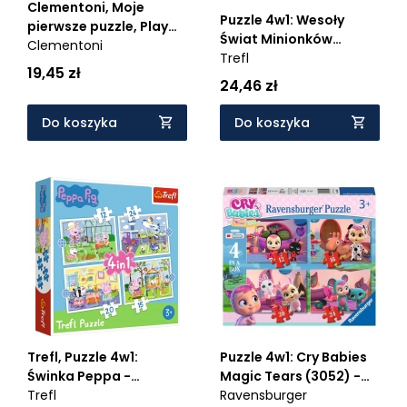
Clementoni, Moje
Puzzle 4w1: Wesoły
pierwsze puzzle, Play
Świat Minionków
For Future:
Clementoni
(34339)
Trefl
Superfriends (20830) -
19,45 zł
Wiek: 2+
24,46 zł
Do koszyka
Do koszyka
Trefl, Puzzle 4w1:
Puzzle 4w1: Cry Babies
Świnka Peppa -
Magic Tears (3052) -
Wspomnienia z wakacji
Trefl
Wiek: 3+
Ravensburger