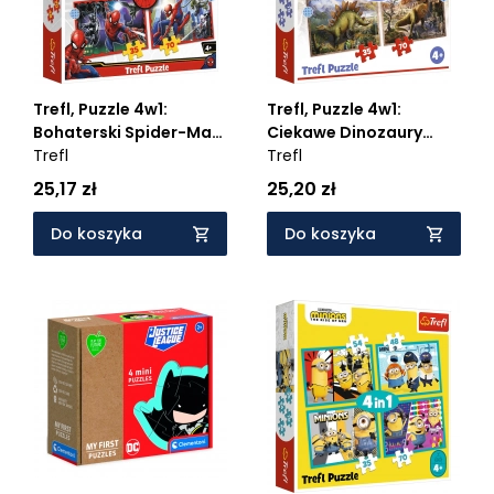
Trefl, Puzzle 4w1:
Trefl, Puzzle 4w1:
Bohaterski Spider-Man
Ciekawe Dinozaury
(34384)
Trefl
(34383)
Trefl
25,17 zł
25,20 zł
Do koszyka
Do koszyka