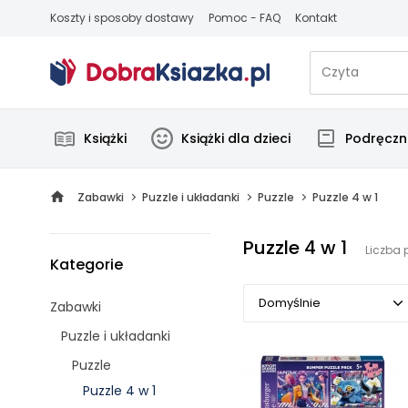
Koszty i sposoby dostawy
Pomoc - FAQ
Kontakt
Książki
Książki dla dzieci
Podręczni
Zabawki
Puzzle i układanki
Puzzle
Puzzle 4 w 1
Puzzle 4 w 1
Liczba 
Kategorie
Domyślnie
Zabawki
Puzzle i układanki
Domyślnie
Puzzle
Popularne
Puzzle 4 w 1