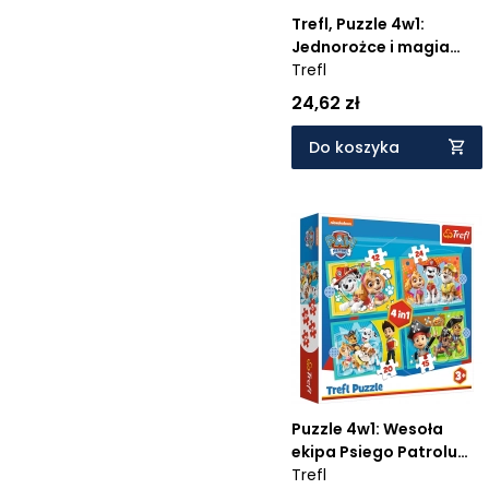
Trefl, Puzzle 4w1:
Jednorożce i magia
Trefl
(34389) - Wiek: 4+
24,62 zł
Do koszyka
Puzzle 4w1: Wesoła
ekipa Psiego Patrolu
Trefl
(34346) - Wiek: 3+