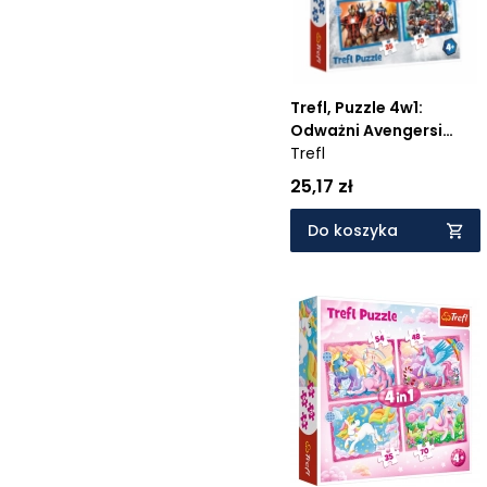
Trefl, Puzzle 4w1:
Odważni Avengersi
(34386)
Trefl
25,17 zł
Do koszyka