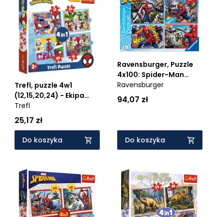
Ravensburger, Puzzle
4x100: Spider-Man
Ravensburger
(6914) - Wiek: 5+
Trefl, puzzle 4w1
(12,15,20,24) - Ekipa
94,07 zł
Spidey'a (34611)
Trefl
25,17 zł
Do koszyka
Do koszyka