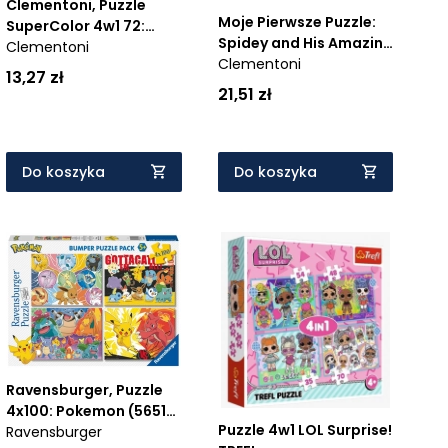
Clementoni, Puzzle
Moje Pierwsze Puzzle:
SuperColor 4w1 72:
Spidey and His Amazing
Clementoni
Bluey (21530) - Wiek: 3+
Friend (20836) - Wiek:
Clementoni
13,27 zł
2+
21,51 zł
Do koszyka
Do koszyka
Ravensburger, Puzzle
4x100: Pokemon (5651)
Puzzle 4w1 LOL Surprise!
- Wiek: 5+
Ravensburger