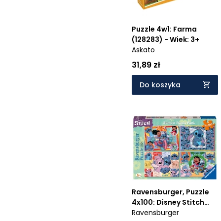
Puzzle 4w1: Farma
(128283) - Wiek: 3+
Askato
31,89 zł
Do koszyka
Ravensburger, Puzzle
4x100: Disney Stitch
Ravensburger
(5731) - Wiek: 5+