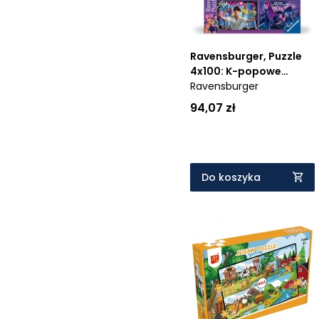
Cena rosnąco
Cena malejąco
Ravensburger, Puzzle
Od najnowszych
4x100: K-popowe
łowczynie demonów
Ravensburger
Od najstarszych
(12004757) - Wiek: 5+
94,07 zł
Do koszyka