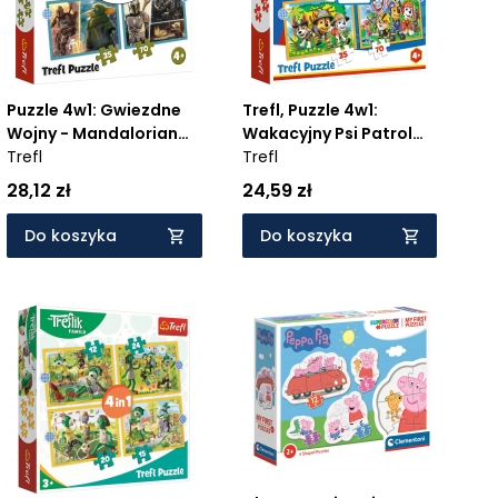
Puzzle 4w1: Gwiezdne
Trefl, Puzzle 4w1:
Wojny - Mandalorian
Wakacyjny Psi Patrol
(34397)
Trefl
(34395)
Trefl
28,12 zł
24,59 zł
Do koszyka
Do koszyka