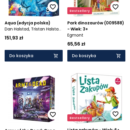
Bestsellery
Aqua (edycja polska)
Park dinozaurów (009588)
Dan Halstad,
Tristan Halstad,
- Wiek: 3+
Vincent Dutrait
Egmont
151,93 zł
65,56 zł
Do koszyka
Do koszyka
Bestsellery
Lista zakupów - Wiek: 6+