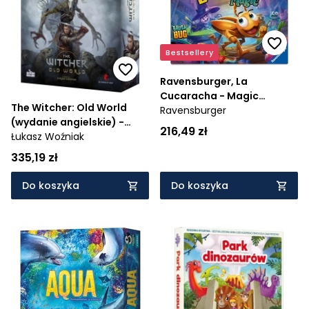
Cena rosnąco
Cena malejąco
Bestsellery
Od najnowszych
Ravensburger, La
Cucaracha - Magic
Od najstarszych
The Witcher: Old World
Ravensburger
(24833) - Wiek: 5+
(wydanie angielskie) -
216,49 zł
Wiek: 16+
Łukasz Woźniak
335,19 zł
Do koszyka
Do koszyka