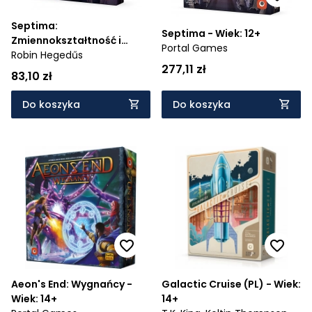
Septima:
Septima - Wiek: 12+
Zmiennokształtność i
Portal Games
Omeny (dodatek) - Wiek:
Robin Hegedűs
277,11 zł
12+
83,10 zł
Do koszyka
Do koszyka
Aeon's End: Wygnańcy -
Galactic Cruise (PL) - Wiek:
Wiek: 14+
14+