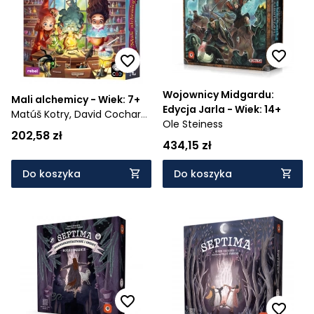
Wojownicy Midgardu:
Mali alchemicy - Wiek: 7+
Edycja Jarla - Wiek: 14+
Matúš Kotry,
David Cochard,
Ole Steiness
Štěpán Drašťák,
Dávid
202,58 zł
Jablonovský,
František
434,15 zł
Sedláček
Do koszyka
Do koszyka