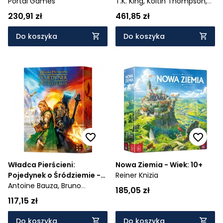
Portal Games
T.K. King,
Koltin Thompson,
Dennis Northcott
230,91 zł
461,85 zł
Do koszyka
Do koszyka
Władca Pierścieni:
Nowa Ziemia - Wiek: 10+
Pojedynek o Śródziemie -
Reiner Knizia
Wiek: 10+
Antoine Bauza,
Bruno
185,05 zł
Cathala,
Vincent Dutrait
117,15 zł
Do koszyka
Do koszyka