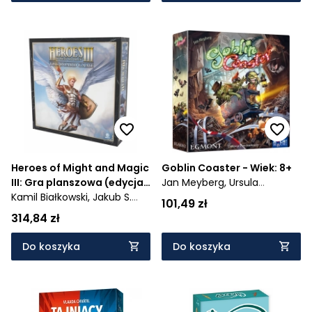
Heroes of Might and Magic
Goblin Coaster - Wiek: 8+
III: Gra planszowa (edycja
Jan Meyberg,
Ursula
Kamil Białkowski,
polska) - Wiek: 14+
Jakub S.
Hermens-Meyberg
101,49 zł
Olekszyk,
Iana Vengerova,
314,84 zł
Tomasz Badalski
Do koszyka
Do koszyka