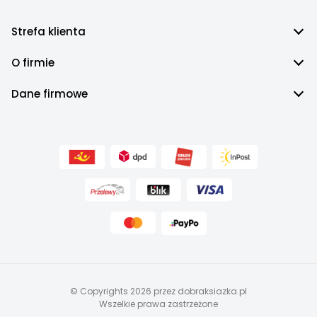
Książki o ekologii
Książki o kosmosie
Strefa klienta
Książki o apokalipsie
Książki postapokaliptyczne
O firmie
Książki o zombie
Książki o wilkołakach
Dane firmowe
© Copyrights 2026 przez dobraksiazka.pl
Wszelkie prawa zastrzeżone