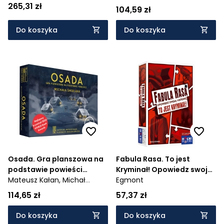
265,31 zł
104,59 zł
Do koszyka
Do koszyka
Osada. Gra planszowa na
Fabula Rasa. To jest
podstawie powieści
Kryminał! Opowiedz swoją
Michała Śmielaka - Wiek:
Mateusz Kałan,
Michał
historię
Egmont
12+
Śmielak
114,65 zł
57,37 zł
Do koszyka
Do koszyka