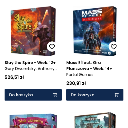
Slay the Spire - Wiek: 12+
Mass Effect: Gra
Gary Dworetsky,
Anthony
Planszowa - Wiek: 14+
Giovannetti,
Casey Yano
Portal Games
526,51 zł
230,91 zł
Do koszyka
Do koszyka