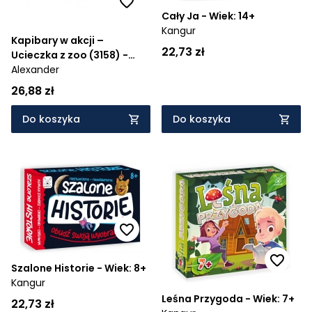
Cały Ja - Wiek: 14+
Kangur
Kapibary w akcji –
22,73 zł
Ucieczka z zoo (3158) -
Wiek: 5+
Alexander
26,88 zł
Do koszyka
Do koszyka
Szalone Historie - Wiek: 8+
Kangur
Leśna Przygoda - Wiek: 7+
22,73 zł