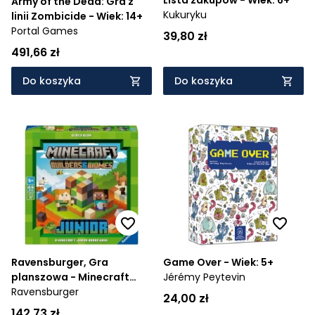
Army of the Dead: Gra z
Kukuryku
linii Zombicide - Wiek: 14+
Portal Games
39,80 zł
491,66 zł
Do koszyka
Do koszyka
Ravensburger, Gra
Game Over - Wiek: 5+
planszowa - Minecraft
Jérémy Peytevin
Builders& Biomes Junior -
Ravensburger
24,00 zł
Wiek: 5+
142,73 zł