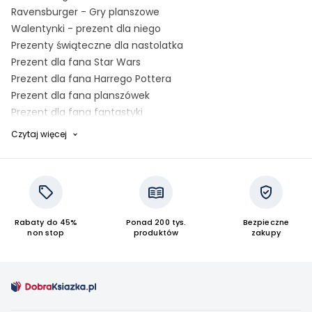
Ravensburger - Gry planszowe
Walentynki - prezent dla niego
Prezenty świąteczne dla nastolatka
Prezent dla fana Star Wars
Prezent dla fana Harrego Pottera
Prezent dla fana planszówek
Prezent dla fana fantastyki
Prezent dla nastolatków
Czytaj więcej
Książki o Titanicu
Jurassic World
Star Wars
Marvel
Minecraft
Rabaty do 45%
Ponad 200 tys.
Bezpieczne
Harry Potter
non stop
produktów
zakupy
Wydawnictwo Nasza Księgarnia - wiek 6-14 lat
Wydawnictwo Nasza Księgarnia - wiek 3-6 lat
Książki o istotach nadprzyrodzonych
Książki o wampirach