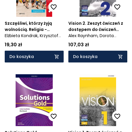
Szczęśliwi, którzy żyją
Vision 2. Zeszyt ćwiczeń z
wolnością. Religia -
dostępem do ćwiczeń
podręcznik dla 1. klasy
Elżbieta Kondrak,
Krzysztof
interaktywnych Online
Alex Raynham,
Dorota
liceum i technikum - AZ-31-
Mielnicki
Practice
Borkowska,
Emma Szlachta
19,30 zł
107,03 zł
01/18-KI-5/20
Do koszyka
Do koszyka