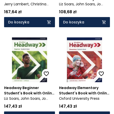
Practice
Jerry Lambert,
Christina
Liz Soars,
John Soars,
Jo
Latham-Koenig,
Clive
McCaul
167,64 zł
108,68 zł
Oxenden
Do koszyka
Do koszyka
Headway Beginner
Headway Elementary
Student's Book with Online
Student's Book with Online
Practice
Liz Soars,
John Soars,
Jo
Practice
Oxford University Press
McCaul
147,43 zł
147,43 zł