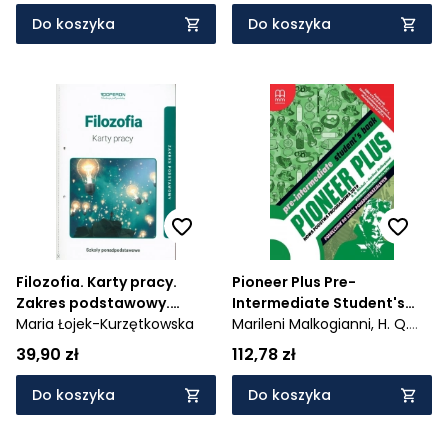
Do koszyka
Do koszyka
Filozofia. Karty pracy.
Pioneer Plus Pre-
Zakres podstawowy.
Intermediate Student's
Szkoła ponadpodstawowa
Maria Łojek-Kurzętkowska
Marileni Malkogianni,
Book - brak
H. Q.
Mitchell
39,90 zł
112,78 zł
Do koszyka
Do koszyka