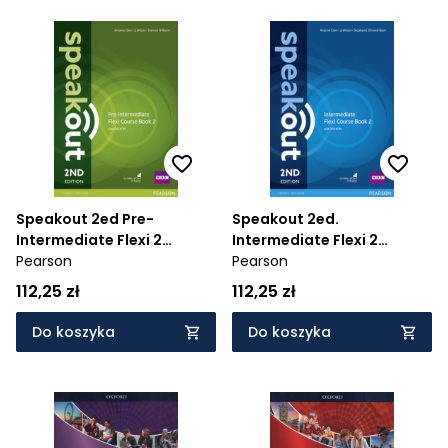
Speakout 2ed Pre-
Speakout 2ed.
Intermediate Flexi 2
Intermediate Flexi 2
Coursebook
Pearson
Coursebook
Pearson
112,25 zł
112,25 zł
Do koszyka
Do koszyka