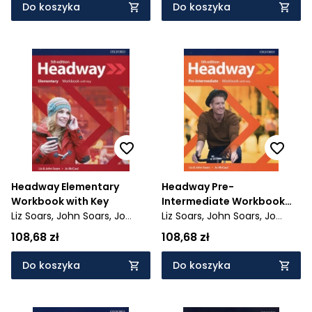
Do koszyka
Do koszyka
Headway Elementary
Headway Pre-
Workbook with Key
Intermediate Workbook
Liz Soars,
John Soars,
Jo
with key
Liz Soars,
John Soars,
Jo
McCaul
McCaul
108,68 zł
108,68 zł
Do koszyka
Do koszyka