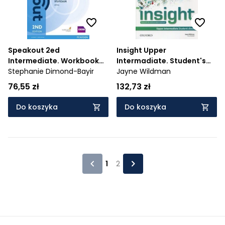
Speakout 2ed
Insight Upper
Intermediate. Workbook
Intermadiate. Student's
with key
Stephanie Dimond-Bayir
Book. Podręcznik
Jayne Wildman
wieloletni -
76,55 zł
132,73 zł
640/3/2014/2015
Do koszyka
Do koszyka
1
2