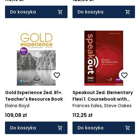
1032/1/2019
Do koszyka
Do koszyka
Gold Experience 2ed. B1+.
Speakout 2ed. Elementary
Teacher's Resource Book
Flexi 1. Coursebook with
Elaine Boyd
MyEnglishLab
Frances Eales,
Steve Oakes
109,08 zł
112,25 zł
Do koszyka
Do koszyka