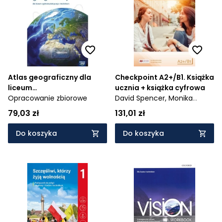
Cena rosnąco
Cena malejąco
Od najnowszych
Od najstarszych
Atlas geograficzny dla
Checkpoint A2+/B1. Książka
liceum
ucznia + książka cyfrowa
ogólnokształcącego i
Opracowanie zbiorowe
David Spencer,
Monika
technikum
Cichmińska
79,03 zł
131,01 zł
Do koszyka
Do koszyka