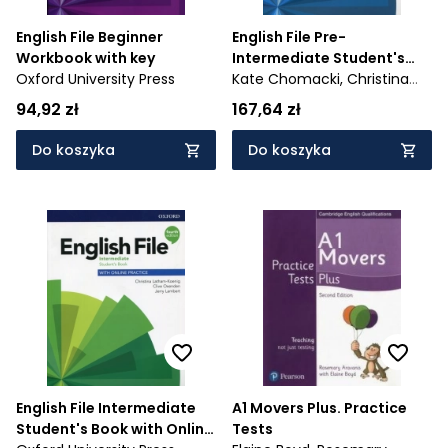
English File Beginner
English File Pre-
Workbook with key
Intermediate Student's
Oxford University Press
Book with Online Practice
Kate Chomacki,
Christina
Latham-Koenig,
Clive
94,92 zł
167,64 zł
Oxenden
Do koszyka
Do koszyka
English File Intermediate
A1 Movers Plus. Practice
Student's Book with Online
Tests