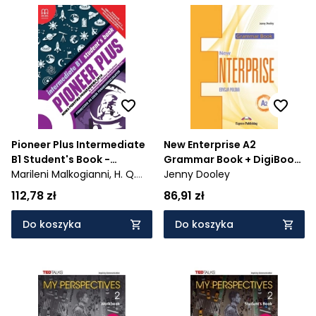
Pioneer Plus Intermediate
New Enterprise A2
B1 Student's Book -
Grammar Book + DigiBook.
969/3/2019
Marileni Malkogianni,
H. Q.
Język angielski.
Jenny Dooley
Mitchell
Kompendium
112,78 zł
86,91 zł
gramatyczne dla szkół
ponadpodstawowych
Do koszyka
Do koszyka