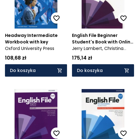
Headway Intermediate
English File Beginner
Workbook with key
Student's Book with Online
Oxford University Press
Practice
Jerry Lambert,
Christina
Latham-Koenig,
Clive
108,68 zł
175,14 zł
Oxenden
Do koszyka
Do koszyka