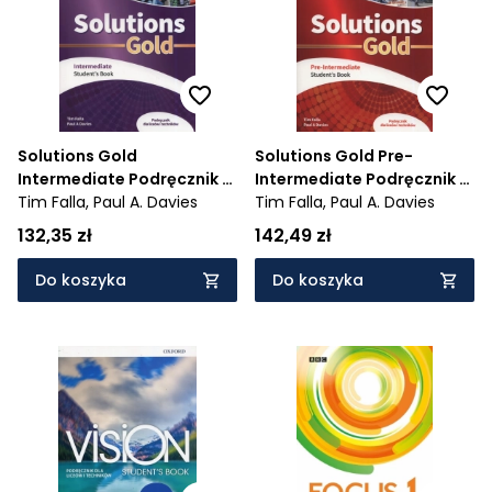
Solutions Gold
Solutions Gold Pre-
Intermediate Podręcznik -
Intermediate Podręcznik -
1032/2/2019; 1033/2/2019
Tim Falla,
Paul A. Davies
1032/1/2019; 1033/1/2019
Tim Falla,
Paul A. Davies
132,35 zł
142,49 zł
Do koszyka
Do koszyka