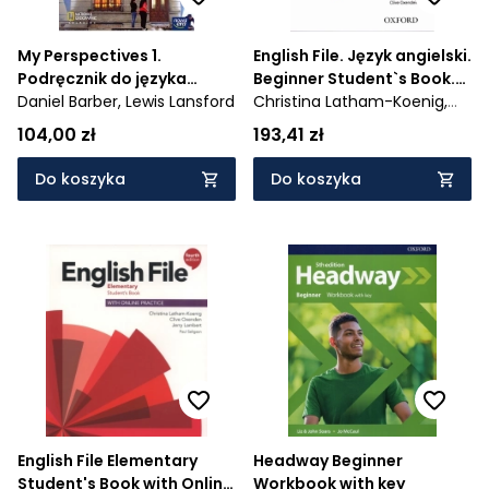
My Perspectives 1.
English File. Język angielski.
Podręcznik do języka
Beginner Student`s Book.
angielskiego dla szkół
Daniel Barber,
Lewis Lansford
Podręcznik dla liceum i
Christina Latham-Koenig,
ponadpodstawowych i
technikum. Wydanie 3
Clive Oxenden
104,00 zł
193,41 zł
ponadgimnazjalnych.
Poziom A2+/B1 - Szkoła
Do koszyka
Do koszyka
ponadpodstawowa -
943/1/2019; 980/1/2019
English File Elementary
Headway Beginner
Student's Book with Online
Workbook with key