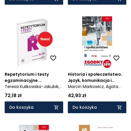
Repetytorium i testy
Historia i społeczeństwo.
egzaminacyjne.
Język, komunikacja i
Fryzjer/technik usług
Teresa Kulikowska-Jakubik,
media. Podręcznik. Liceum
Marcin Markowicz,
Agata
fryzjerskich. Kwalifikacja
Małgorzata Richter,
i technikum
Wyroda,
Olga Pytlińska
72,18 zł
42,93 zł
A.19. Egzamin zawodowy.
Aleksandra Jakubik
Szkoły ponadgimnazjalne
Do koszyka
Do koszyka