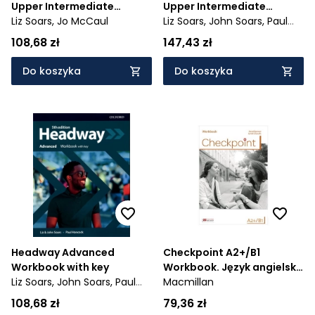
Upper Intermediate
Upper Intermediate
Workbook + key. Zeszyt
Liz Soars,
Jo McCaul
Student`s Book + online
Liz Soars,
John Soars,
Paul
ćwiczeń dla liceum i
practice. Podręcznik dla
Hancock
108,68 zł
147,43 zł
technikum. Wydanie 5
liceum i technikum.
Wydanie 5
Do koszyka
Do koszyka
Headway Advanced
Checkpoint A2+/B1
Workbook with key
Workbook. Język angielski
Liz Soars,
John Soars,
Paul
dla liceów i techników.
Macmillan
Hancock
108,68 zł
79,36 zł