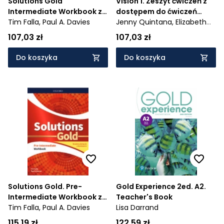
Solutions Gold
Vision 1. Zeszyt ćwiczeń z
Intermediate Workbook z
dostępem do ćwiczeń
kodem dostępu do wersji
Tim Falla,
Paul A. Davies
interaktywnych Online
Jenny Quintana,
Elizabeth
cyfrowej (e-Workbook)
Sharman,
Practice - 986/1/2019
Weronika
107,03 zł
107,03 zł
Sałandyk
Do koszyka
Do koszyka
Solutions Gold. Pre-
Gold Experience 2ed. A2.
Intermediate Workbook z
Teacher's Book
kodem dostępu do wersji
Tim Falla,
Paul A. Davies
Lisa Darrand
cyfrowej e-Workbook -
115,19 zł
122,59 zł