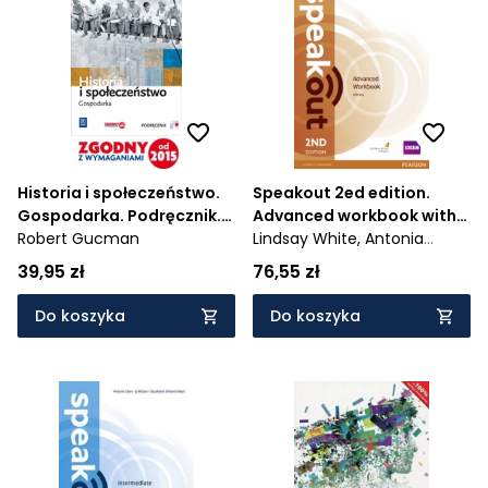
Historia i społeczeństwo.
Speakout 2ed edition.
Gospodarka. Podręcznik.
Advanced workbook with
Liceum i technikum -
Robert Gucman
key
Lindsay White,
Antonia
667/7/2014/2016
Clare,
J.J. Wilson
39,95 zł
76,55 zł
Do koszyka
Do koszyka