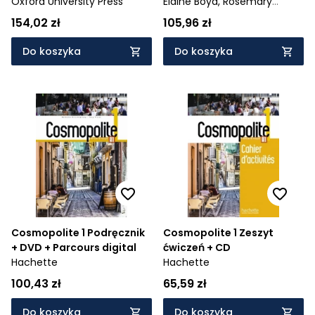
Practice
Oxford University Press
Elaine Boyd,
Rosemary
Aravanis
154,02 zł
105,96 zł
Do koszyka
Do koszyka
Cosmopolite 1 Podręcznik
Cosmopolite 1 Zeszyt
+ DVD + Parcours digital
ćwiczeń + CD
Hachette
Hachette
100,43 zł
65,59 zł
Do koszyka
Do koszyka