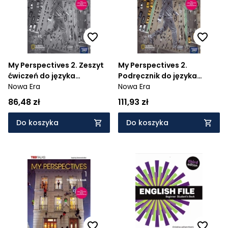
My Perspectives 2. Zeszyt
My Perspectives 2.
ćwiczeń do języka
Podręcznik do języka
angielskiego dla szkół
Nowa Era
angielskiego dla szkół
Nowa Era
ponadpodstawowych.
ponadpodstawowych.
86,48 zł
111,93 zł
Poziom B1+ - Szkoła
Poziom B1+ - Szkoła
ponadpodstawowa
ponadpodstawowa -
Do koszyka
Do koszyka
943/2/2019; 980/2/2019