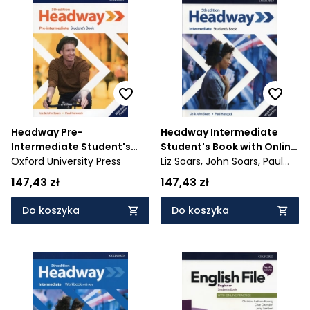
Headway Pre-
Headway Intermediate
Intermediate Student's
Student's Book with Online
Book with Online Practice
Oxford University Press
Practice
Liz Soars,
John Soars,
Paul
Hancock
147,43 zł
147,43 zł
Do koszyka
Do koszyka