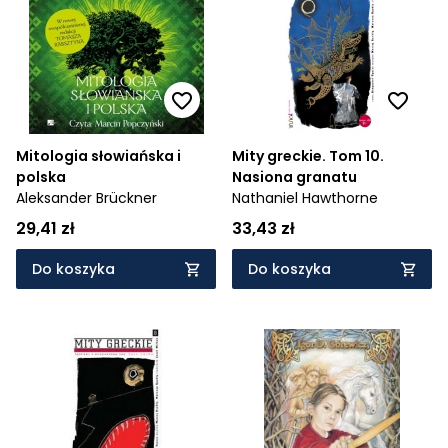
Cena rosnąco
Cena malejąco
Od najnowszych
Od najstarszych
Mitologia słowiańska i
Mity greckie. Tom 10.
polska
Nasiona granatu
Aleksander Brückner
Nathaniel Hawthorne
29,41 zł
33,43 zł
Do koszyka
Do koszyka