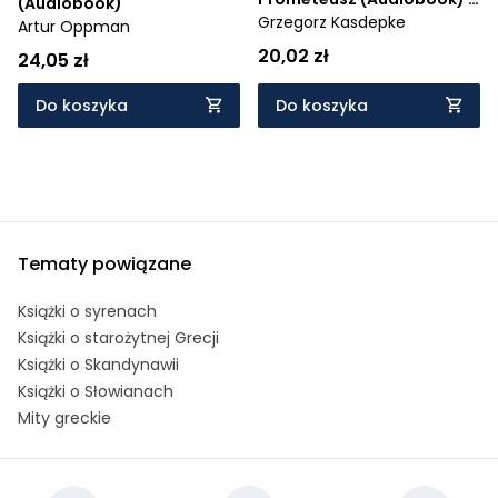
(Audiobook)
Mity greckie dla dzieci
Grzegorz Kasdepke
Artur Oppman
część 1
20,02 zł
24,05 zł
Do koszyka
Do koszyka
Tematy powiązane
Książki o syrenach
Książki o starożytnej Grecji
Książki o Skandynawii
Książki o Słowianach
Mity greckie