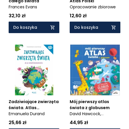
całego świata
Atlas Polski
Frances Evans
Opracowanie zbiorowe
32,10 zł
12,60 zł
Do koszyka
Do koszyka
Zadziwiające zwierzęta
Mój pierwszy atlas
świata. Atlas
świata z globusem
bioróżnorodności
Emanuela Durand
David Hawcock,
Francesco Tomasinelli,
25,66 zł
44,95 zł
Giulia Antonello