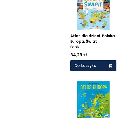
Cena rosnąco
Cena malejąco
Od najnowszych
Od najstarszych
Atlas dla dzieci. Polska,
Europa, Świat
Fenix
34,29 zł
Do koszyka