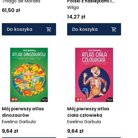
Thiago de Moraes
Polski z naklejkami i
plakatem
Wilga
61,50 zł
14,27 zł
Do koszyka
Do koszyka
Mój pierwszy atlas
Mój pierwszy atlas
dinozaurów
ciała człowieka
Ewelina Garbula
Ewelina Garbula
9,64 zł
9,64 zł