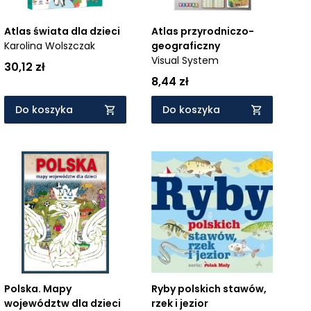
Atlas świata dla dzieci
Atlas przyrodniczo-
Karolina Wolszczak
geograficzny
Visual System
30,12 zł
8,44 zł
Do koszyka
Do koszyka
Ryby polskich stawów,
Polska. Mapy
rzek i jezior
województw dla dzieci