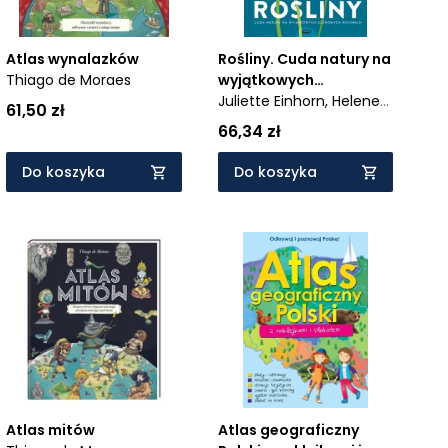
Atlas wynalazków
Rośliny. Cuda natury na
Thiago de Moraes
wyjątkowych
ażurowych rycinach
Juliette Einhorn,
Helene
61,50 zł
Druvert
66,34 zł
Do koszyka
Do koszyka
Atlas mitów
Atlas geograficzny