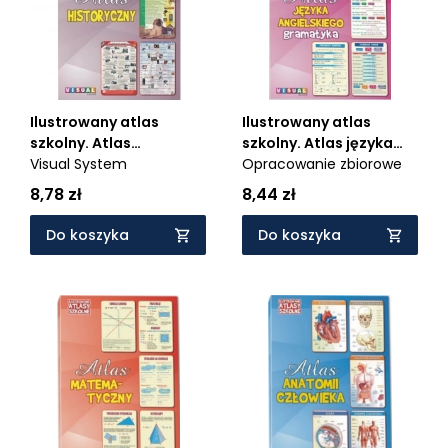
Ilustrowany atlas
Ilustrowany atlas
szkolny. Atlas
szkolny. Atlas języka
historyczny
Visual System
angielskiego -
Opracowanie zbiorowe
gramatyka
8,78 zł
8,44 zł
Do koszyka
Do koszyka