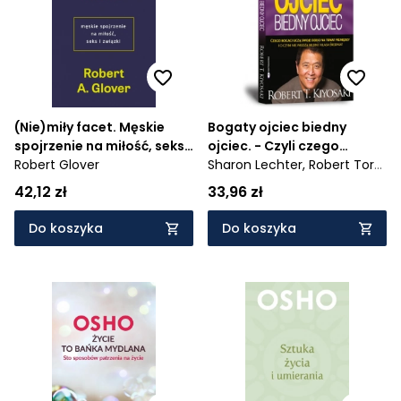
(Nie)miły facet. Męskie
Bogaty ojciec biedny
spojrzenie na miłość, seks i
ojciec. - Czyli czego
związki
Robert Glover
bogaci uczą swoje dzieci
Sharon Lechter,
Robert Toru
na temat pieniędzy i o
Kiyosaki
42,12 zł
33,96 zł
czym nie wiedzą biedni i
średnia klasa
Do koszyka
Do koszyka