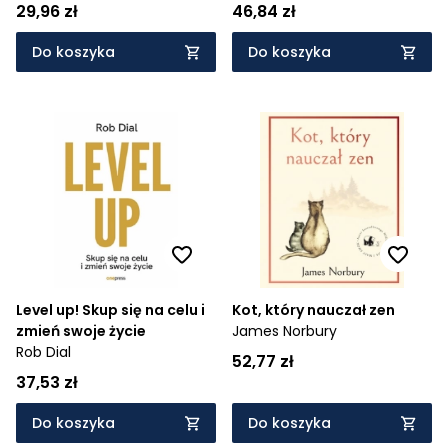
nie nauczył
29,96 zł
46,84 zł
Do koszyka
Do koszyka
Level up! Skup się na celu i
Kot, który nauczał zen
zmień swoje życie
James Norbury
Rob Dial
52,77 zł
37,53 zł
Do koszyka
Do koszyka