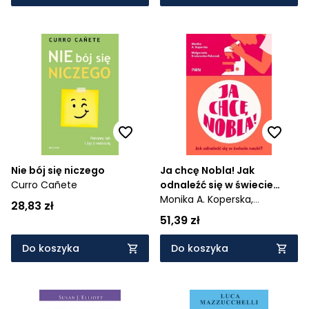
Nie bój się niczego
Ja chcę Nobla! Jak
Curro Cañete
odnaleźć się w świecie
nauki?
Monika A. Koperska,
28,83 zł
Małgorzata Krokowska-
51,39 zł
Paluszak
Do koszyka
Do koszyka