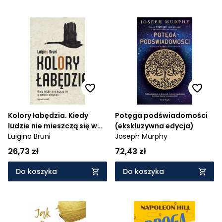
Kolory łabędzia. Kiedy
Potęga podświadomości
ludzie nie mieszczą się w
(ekskluzywna edycja)
ramach instytucji
Luigino Bruni
Joseph Murphy
26,73 zł
72,43 zł
Do koszyka
Do koszyka