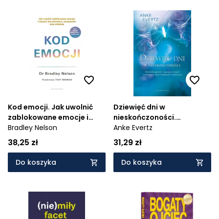
Kod emocji. Jak uwolnić
Dziewięć dni w
zablokowane emocje i
nieskończoności.
cieszyć się zdrowiem,
Bradley Nelson
Niezwykła opowieść z
Anke Evertz
szczęściem oraz miłością
pogranicza śmierci o
38,25 zł
31,29 zł
odmiennym stanie
świadomości i sensie życia
Do koszyka
Do koszyka