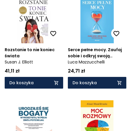
Rozstanie to nie koniec
Serce pełne mocy. Zaufaj
świata
sobie i odkryj swoją
Susan J. Elliott
wewnętrzną siłę
Luca Mazzucchelli
41,11 zł
24,71 zł
Do koszyka
Do koszyka