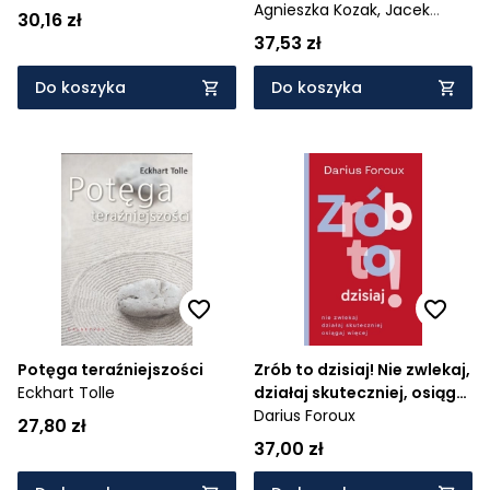
od zaklęć, które rzucono
Agnieszka Kozak,
Jacek
30,16 zł
na nas w dzieciństwie
Wasilewski
37,53 zł
Do koszyka
Do koszyka
Potęga teraźniejszości
Zrób to dzisiaj! Nie zwlekaj,
Eckhart Tolle
działaj skuteczniej, osiągaj
więcej
Darius Foroux
27,80 zł
37,00 zł