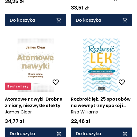
38,25 zł
33,51 zł
Do koszyka
Do koszyka
Bestsellery
Atomowe nawyki. Drobne
Rozbroić lęk. 25 sposobów
zmiany, niezwykłe efekty
na wewnętrzny spokój i
James Clear
lepszą samoocenę
Risa Williams
34,77 zł
22,46 zł
Do koszyka
Do koszyka