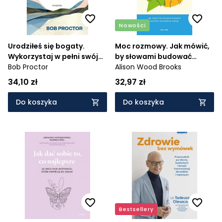
Nowości
Urodziłeś się bogaty.
Moc rozmowy. Jak mówić,
Wykorzystaj w pełni swój
by słowami budować
potencjał
Bob Proctor
zaufanie i prawdziwe
Alison Wood Brooks
relacje
34,10 zł
32,97 zł
Do koszyka
Do koszyka
Bestsellery