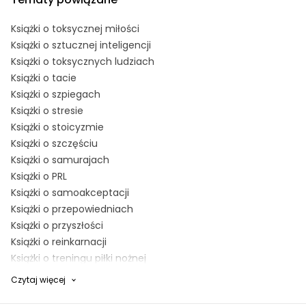
Książki o toksycznej miłości
Książki o sztucznej inteligencji
Książki o toksycznych ludziach
Książki o tacie
Książki o szpiegach
Książki o stresie
Książki o stoicyzmie
Książki o szczęściu
Książki o samurajach
Książki o PRL
Książki o samoakceptacji
Książki o przepowiedniach
Książki o przyszłości
Książki o reinkarnacji
Książki o treningu piłki nożnej
Książki o Stanach Zjednoczonych
Czytaj więcej
Książki o spaniu