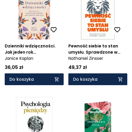
Cena rosnąco
Cena malejąco
Od najnowszych
Od najstarszych
Dzienniki wdzięczności.
Pewność siebie to stan
Jak jeden rok
umysłu. Sprawdzone w
pozytywnego myślenia
Janice Kaplan
boju strategie i pomysły
Nathaniel Zinsser
może zmienić twoje życie
36,05 zł
49,37 zł
Do koszyka
Do koszyka