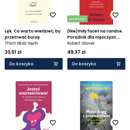
Nowości
Lęk. Co warto wiedzieć, by
(Nie)miły facet na randce.
przetrwać burzę
Poradnik dla mężczyzn.
Thích Nhất Hạnh
Wszystkie inne możesz
Robert Glover
wyrzucić
33,51 zł
49,37 zł
Do koszyka
Do koszyka