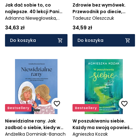
Jak dać sobie to, co
Zdrowie bez wymówek.
najlepsze. 40 lekcji Pani
Przewodnik po diecie,
Motywacji, które inspirują
Adrianna Niewęgłowska,
badaniach i terapii
Tadeusz Oleszczuk
do zmian
Gabriela Para
hormonalnej dla kobiet i
34,63 zł
34,59 zł
mężczyzn
Do koszyka
Do koszyka
Bestsellery
Bestsellery
Niewidzialne rany. Jak
W poszukiwaniu siebie.
zadbać o siebie, kiedy w
Każdy ma swoją opowieść
dzieciństwie nikt cię tego
Andżelika Dominiak-Banach
do odkrycia
Agnieszka Kozak