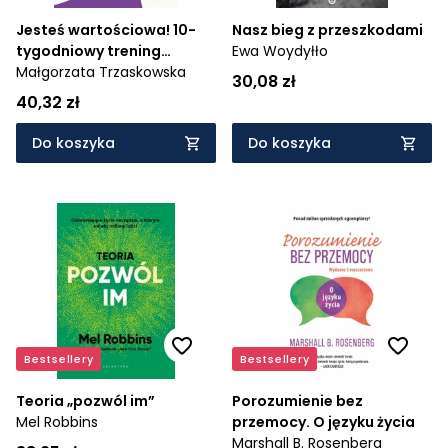
Jesteś wartościowa! 10-
Nasz bieg z przeszkodami
tygodniowy trening
Ewa Woydyłło
doceniania siebie
Małgorzata Trzaskowska
30,08 zł
40,32 zł
Do koszyka
Do koszyka
Bestsellery
Bestsellery
Teoria „pozwól im”
Porozumienie bez
Mel Robbins
przemocy. O języku życia
Marshall B. Rosenberg