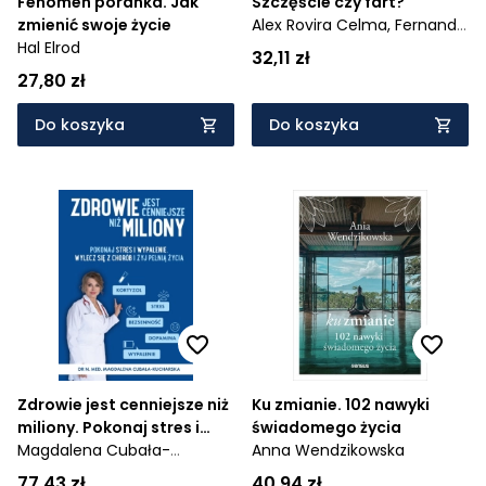
Fenomen poranka. Jak
Szczęście czy fart?
zmienić swoje życie
Alex Rovira Celma,
Fernando
Hal Elrod
Trías De Bes
32,11 zł
27,80 zł
Do koszyka
Do koszyka
Zdrowie jest cenniejsze niż
Ku zmianie. 102 nawyki
miliony. Pokonaj stres i
świadomego życia
wypalenie, wylecz się z
Magdalena Cubała-
Anna Wendzikowska
chorób i żyj pełnią życ
Kucharska
77,43 zł
40,94 zł