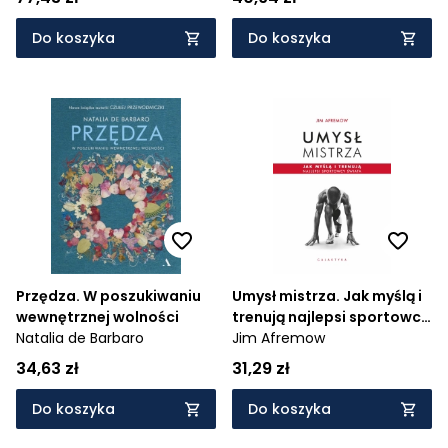
Do koszyka
Do koszyka
Przędza. W poszukiwaniu
Umysł mistrza. Jak myślą i
wewnętrznej wolności
trenują najlepsi sportowcy
Natalia de Barbaro
świata
Jim Afremow
34,63 zł
31,29 zł
Do koszyka
Do koszyka