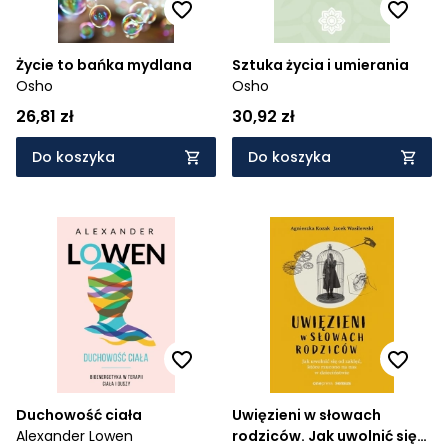
Życie to bańka mydlana
Sztuka życia i umierania
Osho
Osho
26,81 zł
30,92 zł
Do koszyka
Do koszyka
Duchowość ciała
Uwięzieni w słowach
Alexander Lowen
rodziców. Jak uwolnić się