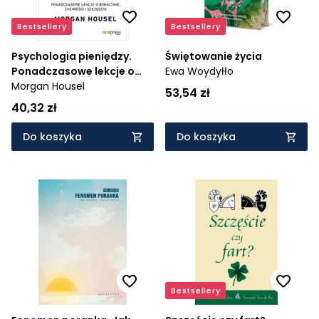
Bestsellery
Bestsellery
Psychologia pieniędzy.
Świętowanie życia
Ponadczasowe lekcje o
Ewa Woydyłło
bogactwie, chciwości i
Morgan Housel
53,54 zł
szczęściu
40,32 zł
Do koszyka
Do koszyka
Bestsellery