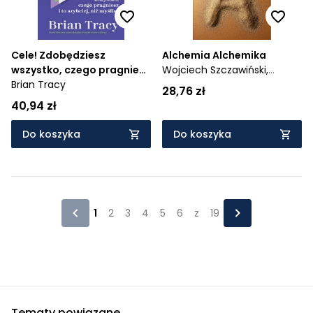
Cele! Zdobędziesz
Alchemia Alchemika
wszystko, czego pragniesz
Wojciech Szczawiński,
i to szybciej, niż myślisz
Brian Tracy
Wojciech Eichelberger
28,76 zł
40,94 zł
Do koszyka
Do koszyka
1
2
3
4
5
6
z
19
Tematy powiązane