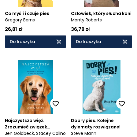
Co myśli i czuje pies
Człowiek, który słucha koni
Gregory Berns
Monty Roberts
26,81 zł
36,78 zł
Do koszyka
Do koszyka
Najczystsza więź.
Dobry pies. Kolejne
Zrozumieć związek
dylematy rozwiązane!
człowieka z psem
Jen Goldbeck,
Stacey Colino
Steve Mann