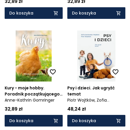
32,89 zł
32,89 zł
Do koszyka
Do koszyka
Kury - moje hobby.
Psy i dzieci. Jak ugryźć
Poradnik początkującego
temat
hodowcy
Anne-Kathrin Gomringer
Piotr Wojtków,
Zofia
Zaniewska-Wojtków
32,89 zł
48,24 zł
Do koszyka
Do koszyka