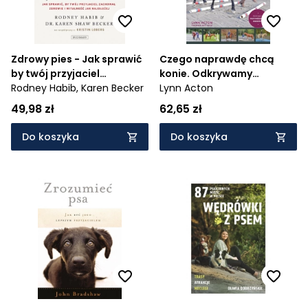
Zdrowy pies - Jak sprawić
Czego naprawdę chcą
by twój przyjaciel
konie. Odkrywamy
zachował młodość i
Rodney Habib,
Karen Becker
tajemnice zaufania,
Lynn Acton
witalność jak najdłużej
współpracy i
49,98 zł
62,65 zł
niezawodności
Do koszyka
Do koszyka