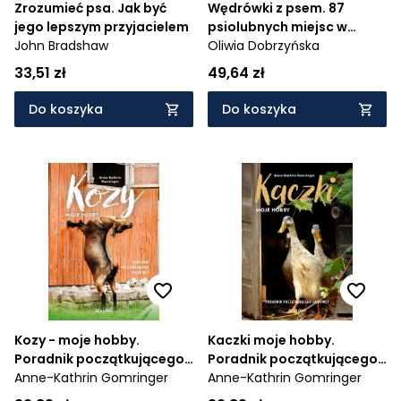
Zrozumieć psa. Jak być
Wędrówki z psem. 87
jego lepszym przyjacielem
psiolubnych miejsc w
John Bradshaw
Polsce
Oliwia Dobrzyńska
33,51 zł
49,64 zł
Do koszyka
Do koszyka
Kozy - moje hobby.
Kaczki moje hobby.
Poradnik początkującego
Poradnik początkującego
hodowcy
Anne-Kathrin Gomringer
hodowcy
Anne-Kathrin Gomringer