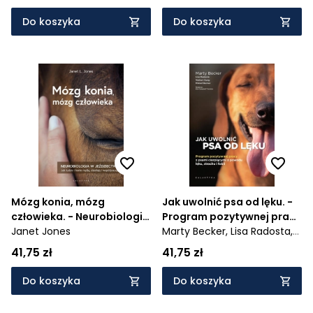
ułożonego psa
Do koszyka
Do koszyka
Mózg konia, mózg
Jak uwolnić psa od lęku. -
człowieka. - Neurobiologia
Program pozytywnej pracy
w jeździectwie
Janet Jones
z psami cierpiącymi z
Marty Becker,
Lisa Radosta,
powodu lęku, strachu i
Wailani Sung,
Mikkel Becker
41,75 zł
41,75 zł
fobii
Do koszyka
Do koszyka