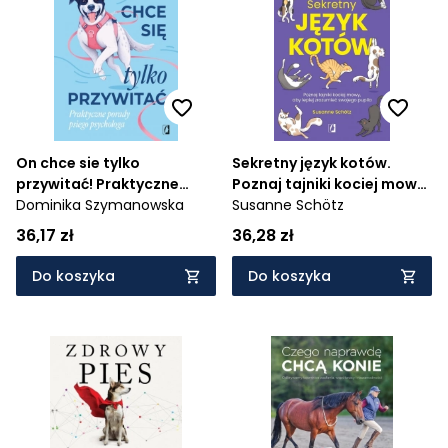
On chce sie tylko
Sekretny język kotów.
przywitać! Praktyczne
Poznaj tajniki kociej mowy,
porady psiego psychologa
Dominika Szymanowska
aby lepiej zrozumieć
Susanne Schötz
swojego pupila
36,17 zł
36,28 zł
Do koszyka
Do koszyka