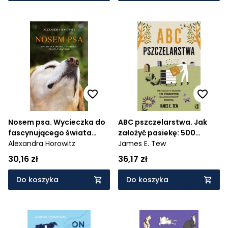
Nosem psa. Wycieczka do
ABC pszczelarstwa. Jak
fascynującego świata
założyć pasiekę: 500
zapachów
Alexandra Horowitz
wskazówek dla hodowców
James E. Tew
pszczół
30,16 zł
36,17 zł
Do koszyka
Do koszyka