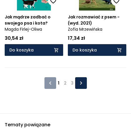
Jak mądrze zadbać o
Jak rozmawiać z psem -
swojego psa i kota?
(wyd. 2021)
Magda Firlej-Oliwa
Zofia Mrzewińska
30,54 zł
17,34 zł
Do koszyka
Do koszyka
1
2
3
Tematy powiązane