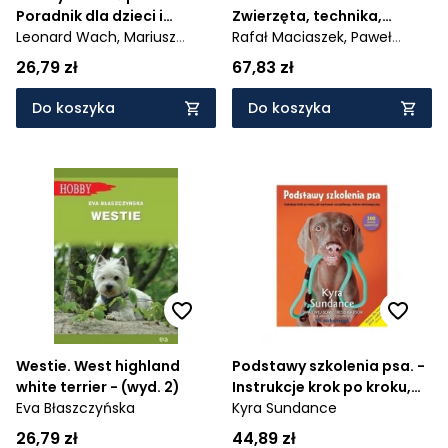
Poradnik dla dzieci i
Zwierzęta, technika,
młodzieży
Leonard Wach,
Mariusz
aquascaping
Rafał Maciaszek,
Paweł
Wach
Zarzyński
26,79 zł
67,83 zł
Do koszyka
Do koszyka
Westie. West highland
Podstawy szkolenia psa. -
white terrier - (wyd. 2)
Instrukcje krok po kroku,
Eva Błaszczyńska
jak wychować
Kyra Sundance
szczęśliwego, dobrze
26,79 zł
44,89 zł