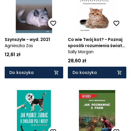
Szynszyle - wyd. 2021
Co wie Twój kot? - Poznaj
Agnieszka Zas
sposób rozumienia świata
przez koty (wyd.2)
Sally Morgan
12,61 zł
28,60 zł
Do koszyka
Do koszyka