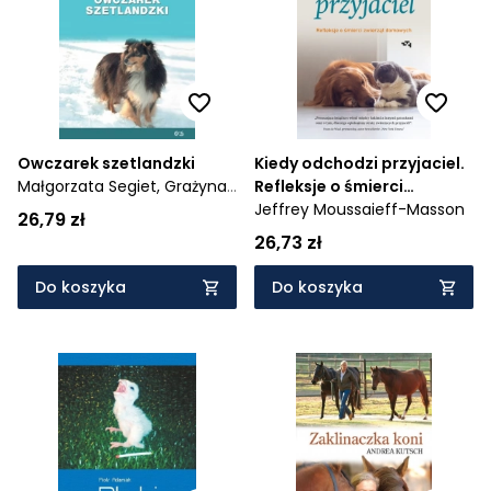
Owczarek szetlandzki
Kiedy odchodzi przyjaciel.
Małgorzata Segiet,
Grażyna
Refleksje o śmierci
Wycech
zwierząt domowych
Jeffrey Moussaieff-Masson
26,79 zł
26,73 zł
Do koszyka
Do koszyka