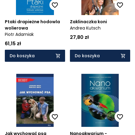
Ptaki drapieżne hodowla
Zaklinaczka koni
wolierowa
Andrea Kutsch
Piotr Adamiak
27,80 zł
61,15 zł
Do koszyka
Do koszyka
Jak wychować psa
Nanoakwarium -