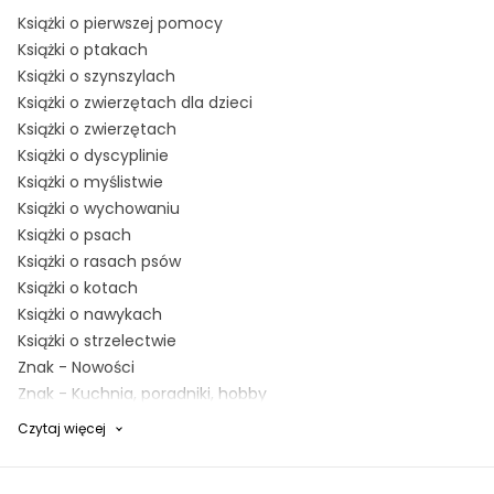
Książki o pierwszej pomocy
Książki o ptakach
Książki o szynszylach
Książki o zwierzętach dla dzieci
Książki o zwierzętach
Książki o dyscyplinie
Książki o myślistwie
Książki o wychowaniu
Książki o psach
Książki o rasach psów
Książki o kotach
Książki o nawykach
Książki o strzelectwie
Znak - Nowości
Znak - Kuchnia, poradniki, hobby
Prezenty dla miłośników kotów
Czytaj więcej
Prezenty dla miłośników psów
Prezenty świąteczne dla podróżnika