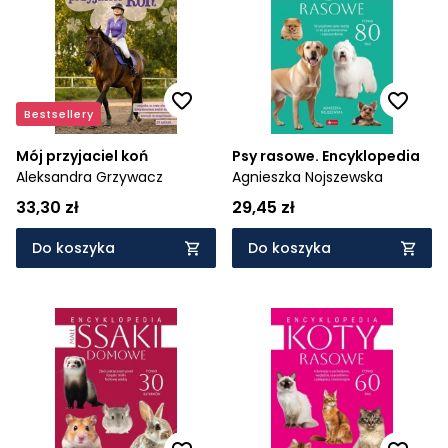
Cena rosnąco
Cena malejąco
Od najnowszych
Bestsellery
Od najstarszych
Mój przyjaciel koń
Psy rasowe. Encyklopedia
Aleksandra Grzywacz
Agnieszka Nojszewska
33,30 zł
29,45 zł
Do koszyka
Do koszyka