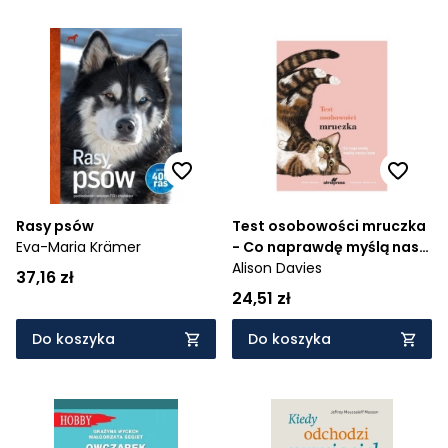
Rasy psów
Test osobowości mruczka
Eva-Maria Krämer
- Co naprawdę myślą nasi
koci przyjaciele?
Alison Davies
37,16 zł
24,51 zł
Do koszyka
Do koszyka