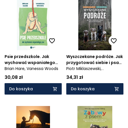
Psie przedszkole. Jak
Wyszczekane podróże. Jak
wychować wspaniałego
przygotować siebie i psa
psa
Brian Hare,
Vanessa Woods
na wyprawę
Piotr Miklaszewski,
Magdalena Wilczewska
30,08 zł
34,31 zł
Do koszyka
Do koszyka