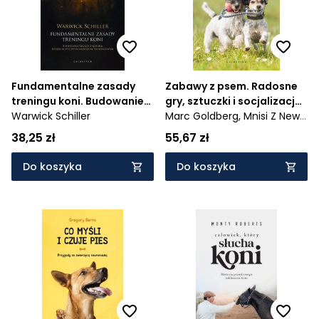
Fundamentalne zasady
Zabawy z psem. Radosne
treningu koni. Budowanie
gry, sztuczki i socjalizacja
relacji z koniem dzięki
Warwick Schiller
dla szczeniąt i dorosłych
Marc Goldberg,
Mnisi Z New
skutecznym metodom
psów
Skete
38,25 zł
55,67 zł
treningowym
Do koszyka
Do koszyka