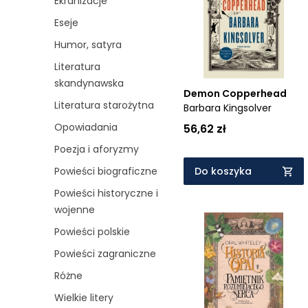
Ekranizacje
Cena rosnąco
Eseje
Cena malejąco
Humor, satyra
Od najnowszych
Literatura
skandynawska
Od najstarszych
Demon Copperhead
Literatura starożytna
Barbara Kingsolver
Opowiadania
56,62 zł
Poezja i aforyzmy
Powieści biograficzne
Do koszyka
Powieści historyczne i
wojenne
Powieści polskie
Powieści zagraniczne
Różne
Wielkie litery