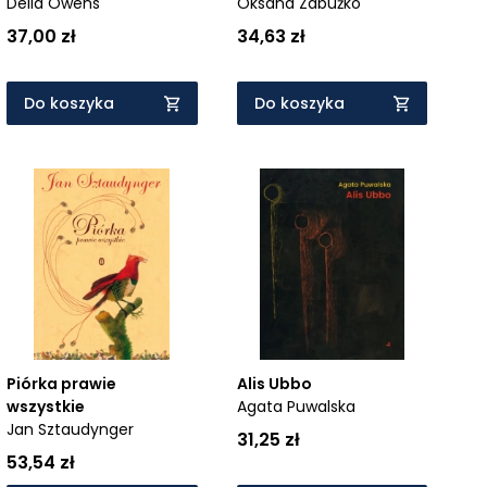
Delia Owens
Oksana Zabużko
37,00 zł
34,63 zł
Do koszyka
Do koszyka
Piórka prawie
Alis Ubbo
wszystkie
Agata Puwalska
Jan Sztaudynger
31,25 zł
53,54 zł