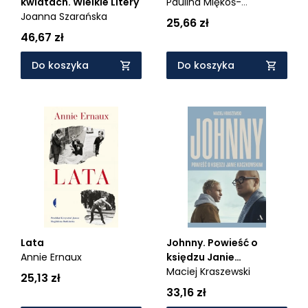
kwiatach. Wielkie Litery
Paulina Miękoś-
Joanna Szarańska
Maziarska
25,66 zł
46,67 zł
Do koszyka
Do koszyka
Lata
Johnny. Powieść o
Annie Ernaux
księdzu Janie
Kaczkowskim
Maciej Kraszewski
25,13 zł
33,16 zł