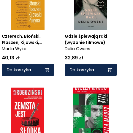
Czterech. Błoński,
Gdzie śpiewają raki
Flaszen, Kijowski,
(wydanie filmowe)
Puzyna. Esej o przyjaźni
Marta Wyka
Delia Owens
i pokrewieństwie
40,13 zł
32,89 zł
umysłowym
Do koszyka
Do koszyka