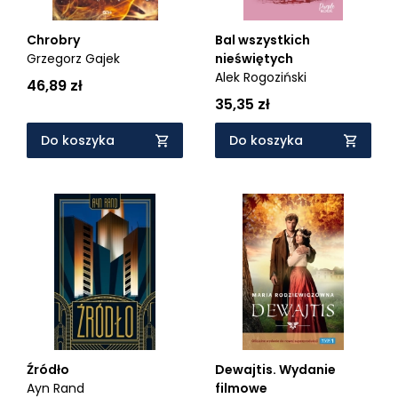
Chrobry
Bal wszystkich
Grzegorz Gajek
nieświętych
Alek Rogoziński
46,89 zł
35,35 zł
Do koszyka
Do koszyka
Źródło
Dewajtis. Wydanie
Ayn Rand
filmowe