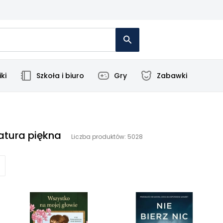
ki
Szkoła i biuro
Gry
Zabawki
ratura piękna
Liczba produktów: 5028