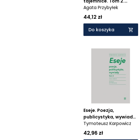
tajemnice. Tom 2.
Wielkie Litery
Agata Przybyłek
44,12 zł
Do koszyka
Eseje. Poezja,
publicystyka, wywiady.
Tom 4
Tymoteusz Karpowicz
42,96 zł