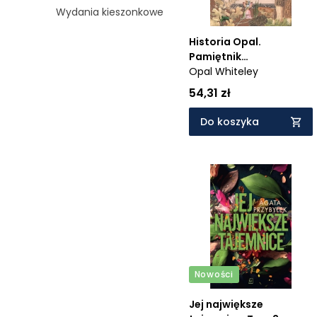
Wydania kieszonkowe
Historia Opal.
Pamiętnik
rozumiejącego serca
Opal Whiteley
54,31 zł
Do koszyka
Nowości
Jej największe