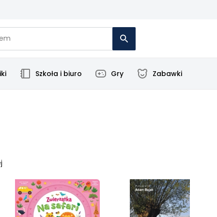
ki
Szkoła i biuro
Gry
Zabawki
j