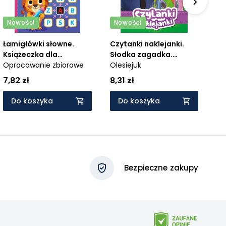
Nowości
Nowości
N
Łamigłówki słowne.
Czytanki naklejanki.
Wi
Książeczka dla
Słodka zagadka.
Za
bystrzaków. Od 6 lat
Opracowanie zbiorowe
Disney Zwierzogród 2
Olesiejuk
la
Mo
7,82 zł
8,31 zł
9,
Do koszyka
Do koszyka
Bezpieczne zakupy