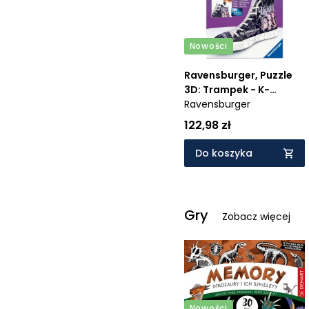
Nowości
Ravensburger, Puzzle
3D: Trampek - K-
popowe łowczynie
Ravensburger
demonów (12002615) -
122,98 zł
Wiek: 8+
Do koszyka
Gry
Zobacz więcej
Nowości