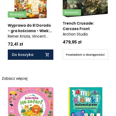
Nowości
Nowości
Trench Crusade:
Wyprawa do El Dorado
Carcass Front
- gra kościana - Wiek:
Archon Studio
10+
Reiner Knizia,
Vincent
479,95 zł
Dutrait
72,41 zł
Do koszyka
Powiadom o dostępności
Zobacz więcej