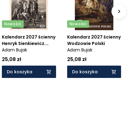
Nowości
Nowości
N
Kalendarz 2027 ścienny
Kalendarz 2027 ścienny
Ka
Henryk Sienkiewicz.
Wodzowie Polski
Gi
Trylogia
Adam Bujak
Adam Bujak
ob
Ad
25,08 zł
25,08 zł
25
Do koszyka
Do koszyka