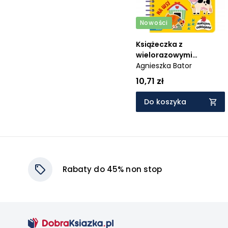
Nowości
Książeczka z
wielorazowymi
naklejkami. Na wsi.
Agnieszka Bator
Naklejam, odklejam!
10,71 zł
Do koszyka
Rabaty do 45% non stop