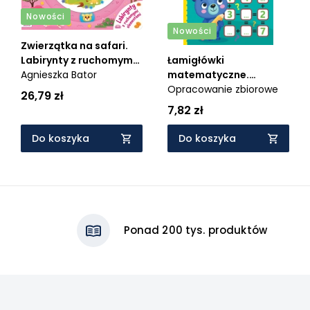
Nowości
Nowości
Zwierzątka na safari.
Labirynty z ruchomymi
Łamigłówki
elementami
Agnieszka Bator
matematyczne.
Książeczka dla
Opracowanie zbiorowe
26,79 zł
bystrzaków. Od 6 lat
7,82 zł
Do koszyka
Do koszyka
Ponad 200 tys. produktów