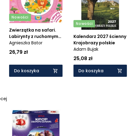
Nowości
Nowości
Zwierzątka na safari.
Labirynty z ruchomymi
Kalendarz 2027 ścienny
elementami
Agnieszka Bator
Krajobrazy polskie
Adam Bujak
26,79 zł
25,08 zł
Do koszyka
Do koszyka
cej