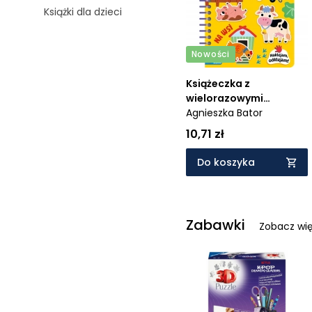
Książki dla dzieci
Nowości
Książeczka z
wielorazowymi
naklejkami. Na wsi.
Agnieszka Bator
Naklejam, odklejam!
10,71 zł
Do koszyka
Zabawki
Zobacz wię