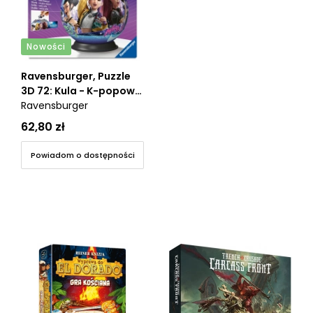
Nowości
Ravensburger, Puzzle
3D 72: Kula - K-popowe
łowczynie demonów
Ravensburger
(12002885)
62,80 zł
Powiadom o dostępności