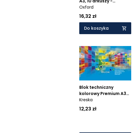
A3, 10 arkuszy -
kolorowy (400093234)
Oxford
16,32 zł
Do koszyka
Blok techniczny
kolorowy Premium A3
15k.
Kreska
12,23 zł