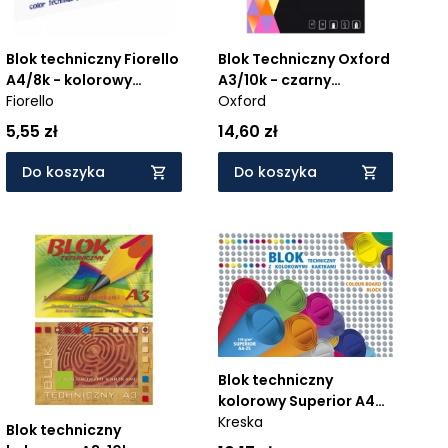
Blok techniczny Fiorello
Blok Techniczny Oxford
A4/8k - kolorowy
A3/10k - czarny
(437148)
Fiorello
(400093235)
Oxford
5,55 zł
14,60 zł
Do koszyka
Do koszyka
Blok techniczny
kolorowy Superior A4
25k.
Kreska
Blok techniczny