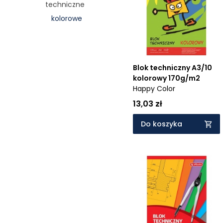
techniczne
Cena rosnąco
kolorowe
Cena malejąco
Od najnowszych
Od najstarszych
Blok techniczny A3/10
kolorowy 170g/m2
Happy Color
13,03 zł
Do koszyka