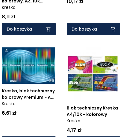
10,17 zł
kolorowy, A3, 10k
(RP72)
Kreska
8,11 zł
Do koszyka
Do koszyka
Kreska, blok techniczny
kolorowy Premium - A4,
15k.
Kreska
Blok techniczny Kreska
6,61 zł
A4/10k - kolorowy
Kreska
4,17 zł