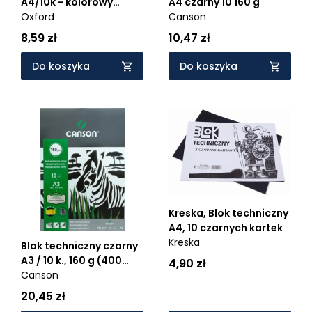
A4/10k - kolorowy
A4 czarny 10 160 g
(400093230)
Oxford
Canson
8,59 zł
10,47 zł
Do koszyka
Do koszyka
Kreska, Blok techniczny
A4, 10 czarnych kartek
Kreska
Blok techniczny czarny
A3 / 10 k., 160 g (400
4,90 zł
075 234)
Canson
20,45 zł