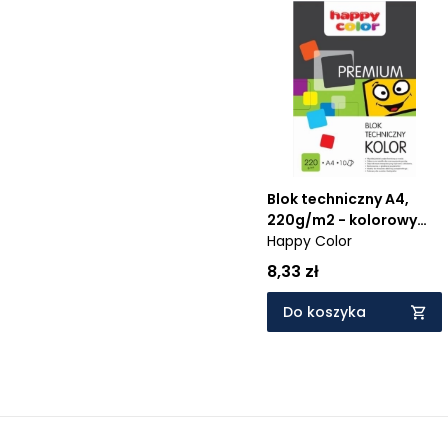
Blok techniczny A4,
220g/m2 - kolorowy
(HA 3722 2030-09)
Happy Color
8,33 zł
Do koszyka