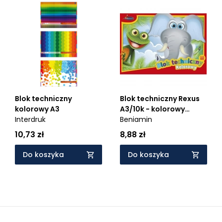
Blok techniczny Rexus
Blok techniczny
A3/10k - kolorowy
kolorowy A3
(603476)
Beniamin
Interdruk
8,88 zł
10,73 zł
Do koszyka
Do koszyka