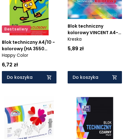
Blok techniczny
Bestsellery
kolorowy VINCENT A4-
12
Kreska
Blok techniczny A4/10 -
5,89 zł
kolorowy (HA 3550
2030-09)
Happy Color
6,72 zł
Do koszyka
Do koszyka