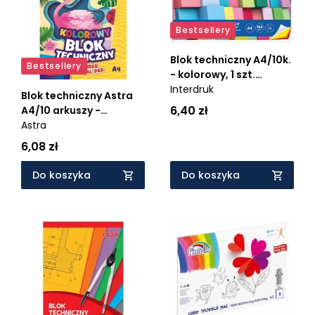
Bestsellery
Blok techniczny A4/10k.
Bestsellery
- kolorowy, 1 szt.
(134783)
Interdruk
Blok techniczny Astra
6,40 zł
A4/10 arkuszy -
kolorowy
Astra
6,08 zł
Do koszyka
Do koszyka