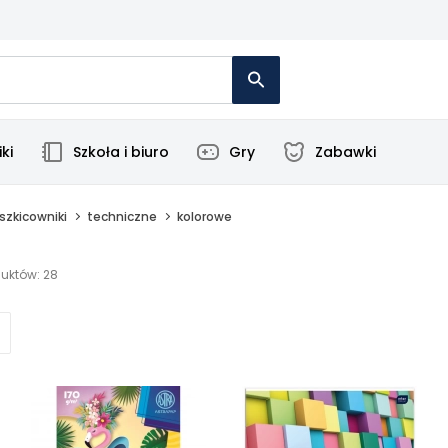
ki
Szkoła i biuro
Gry
Zabawki
 szkicowniki
techniczne
kolorowe
uktów: 28