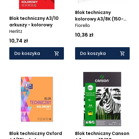
Blok techniczny
Blok techniczny A3/10
kolorowy A3/8K (150-
arkuszy - kolorowy
1439)
Fiorello
Herlitz
10,36 zł
10,74 zł
Do koszyka
Do koszyka
Blok techniczny Oxford
Blok techniczny Canson