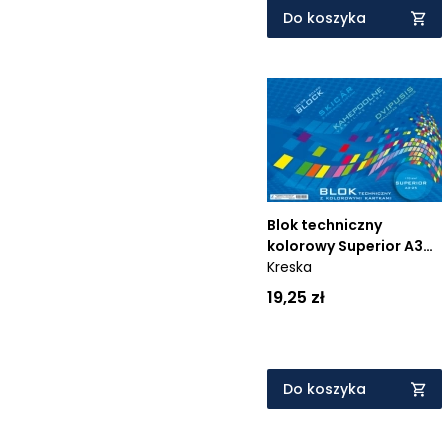
Do koszyka
Blok techniczny
kolorowy Superior A3
25k.
Kreska
19,25 zł
Do koszyka