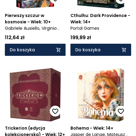
Pierwszy szczur w
Cthulhu: Dark Providence -
kosmosie - Wiek: 10+
Wiek: 14+
Gabriele Ausiello,
Virginio
Portal Games
Gigli
112,64 zł
199,89 zł
Do koszyka
Do koszyka
Trickerion (edycja
Bohema - Wiek: 14+
kolekcjonerska) - Wiek: 12+
Jasper de Lange,
Mateusz