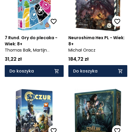
7 Rund. Gry do plecaka -
Neuroshima Hex PL - Wiek:
Wiek: 8+
8+
Thomas Balk,
Martijn
Michał Oracz
Haddering
31,22 zł
184,72 zł
Do koszyka
Do koszyka