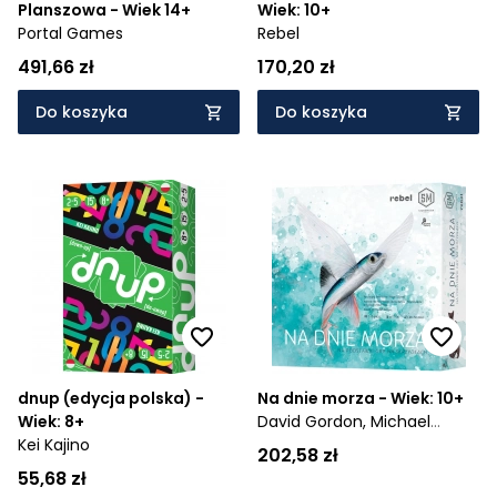
Planszowa - Wiek 14+
Wiek: 10+
Portal Games
Rebel
491,66 zł
170,20 zł
Do koszyka
Do koszyka
dnup (edycja polska) -
Na dnie morza - Wiek: 10+
Wiek: 8+
David Gordon,
Michael
Kei Kajino
O'Connell
202,58 zł
55,68 zł