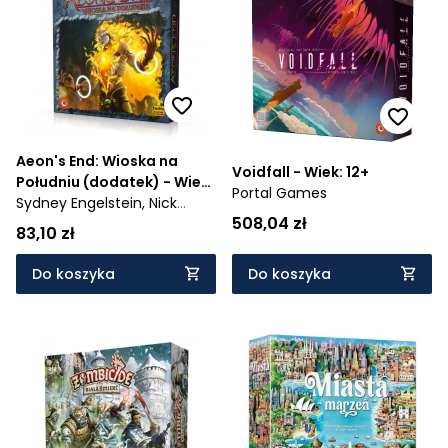
Aeon's End: Wioska na
Voidfall - Wiek: 12+
Południu (dodatek) - Wiek:
Portal Games
14+
Sydney Engelstein,
Nick
508,04 zł
Little,
Kevin Riley
83,10 zł
Do koszyka
Do koszyka