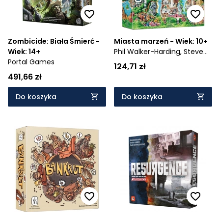
Zombicide: Biała Śmierć -
Miasta marzeń - Wiek: 10+
Wiek: 14+
Phil Walker-Harding,
Steve
Portal Games
Finn
124,71 zł
491,66 zł
Do koszyka
Do koszyka