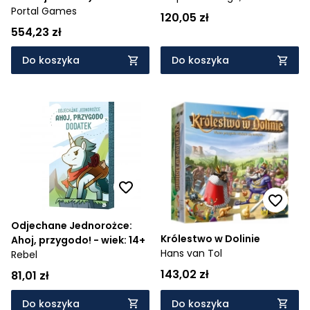
Portal Games
Kopacz,
Hanna Kuik
120,05 zł
554,23 zł
Do koszyka
Do koszyka
Odjechane Jednorożce:
Królestwo w Dolinie
Ahoj, przygodo! - wiek: 14+
Hans van Tol
Rebel
143,02 zł
81,01 zł
Do koszyka
Do koszyka