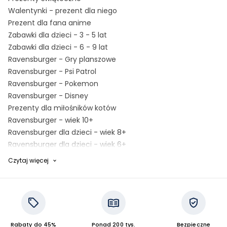
Walentynki - prezent dla niego
Prezent dla fana anime
Zabawki dla dzieci - 3 - 5 lat
Zabawki dla dzieci - 6 - 9 lat
Ravensburger - Gry planszowe
Ravensburger - Psi Patrol
Ravensburger - Pokemon
Ravensburger - Disney
Prezenty dla miłośników kotów
Ravensburger - wiek 10+
Ravensburger dla dzieci - wiek 8+
Ravensburger dla dzieci - wiek 6+
Ravensburger dla dzieci - wiek 3+
Czytaj więcej
Prezenty dla trochę starszych dzieci
Ravensburger dla dzieci - wiek 7+
Prezent na Dzień Chłopaka - Chłopak
NieMogęUsiedziećWMiejscu
Halloween - puzzle i gry
Rabaty do 45%
Ponad 200 tys.
Bezpieczne