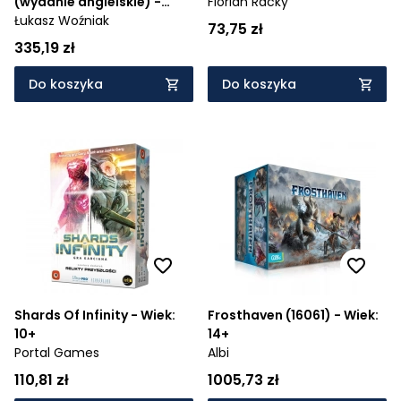
(wydanie angielskie) -
Florian Racky
Wiek: 16+
Łukasz Woźniak
73,75 zł
335,19 zł
Do koszyka
Do koszyka
Shards Of Infinity - Wiek:
Frosthaven (16061) - Wiek:
10+
14+
Portal Games
Albi
110,81 zł
1005,73 zł