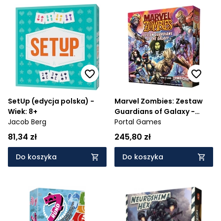
SetUp (edycja polska) -
Marvel Zombies: Zestaw
Wiek: 8+
Guardians of Galaxy -
Jacob Berg
Wiek: 14+
Portal Games
81,34 zł
245,80 zł
Do koszyka
Do koszyka