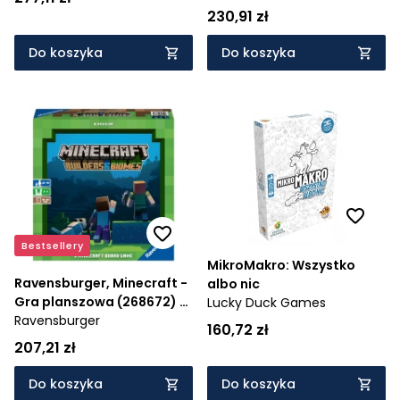
230,91 zł
Do koszyka
Do koszyka
Bestsellery
MikroMakro: Wszystko
Ravensburger, Minecraft -
albo nic
Gra planszowa (268672) -
Lucky Duck Games
Wiek: 10+
Ravensburger
160,72 zł
207,21 zł
Do koszyka
Do koszyka