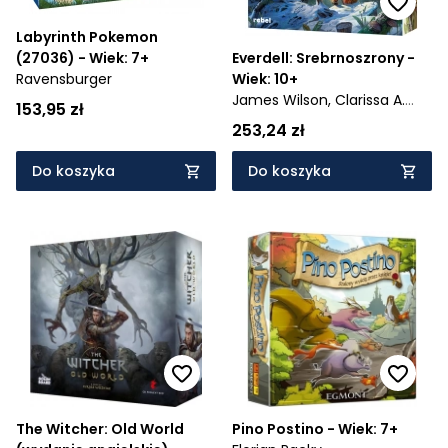
Labyrinth Pokemon
(27036) - Wiek: 7+
Everdell: Srebrnoszrony -
Ravensburger
Wiek: 10+
James Wilson,
Clarissa A.
153,95 zł
Wilson
253,24 zł
Do koszyka
Do koszyka
The Witcher: Old World
Pino Postino - Wiek: 7+