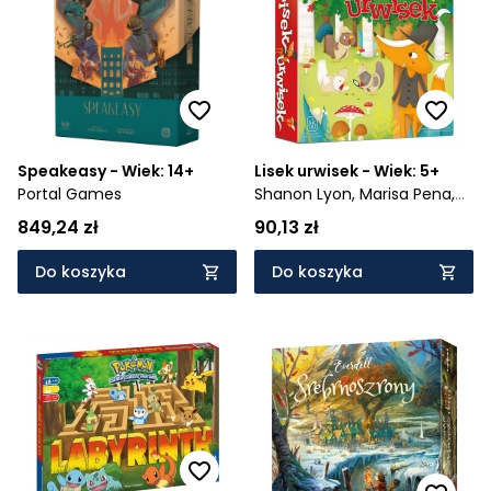
Cena rosnąco
Cena malejąco
Od najnowszych
Od najstarszych
Speakeasy - Wiek: 14+
Lisek urwisek - Wiek: 5+
Portal Games
Shanon Lyon,
Marisa Pena,
Melanie Grandgirard
849,24 zł
90,13 zł
Do koszyka
Do koszyka