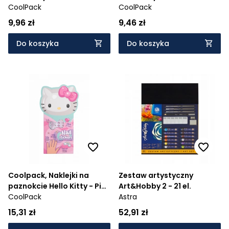
(10784PTR)
CoolPack
(10876PTR)
CoolPack
9,96 zł
9,46 zł
Do koszyka
Do koszyka
Coolpack, Naklejki na
Zestaw artystyczny
paznokcie Hello Kitty - Pink
Art&Hobby 2 - 21 el.
1 (10791PTR)
CoolPack
Astra
15,31 zł
52,91 zł