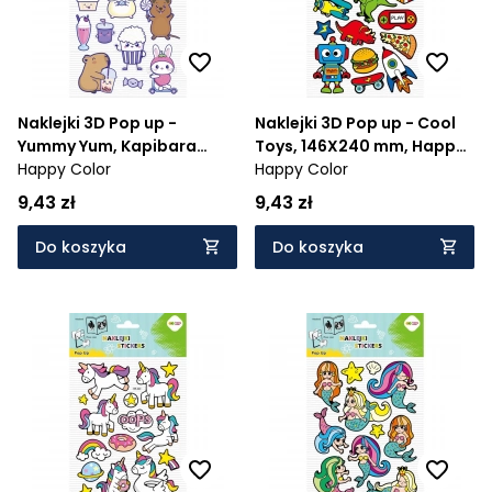
Naklejki 3D Pop up -
Naklejki 3D Pop up - Cool
Yummy Yum, Kapibara
Toys, 146X240 mm, Happy
146X240 mm, Happy Color
Happy Color
Color
Happy Color
9,43 zł
9,43 zł
Do koszyka
Do koszyka