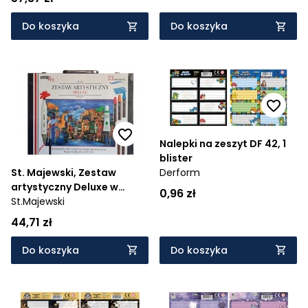
Do koszyka
Do koszyka
Nalepki na zeszyt DF 42, 1
blister
Derform
St. Majewski, Zestaw
artystyczny Deluxe w
0,96 zł
drewnianej walizce Loozz -
St.Majewski
53 el.
44,71 zł
Do koszyka
Do koszyka