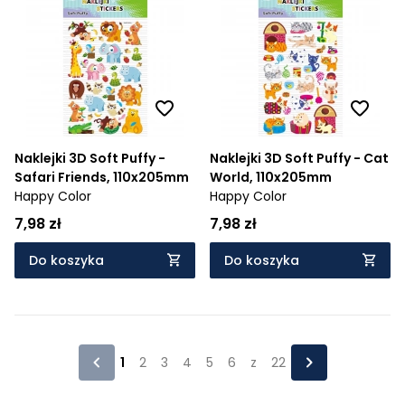
Naklejki 3D Soft Puffy -
Naklejki 3D Soft Puffy - Cat
Safari Friends, 110x205mm
World, 110x205mm
Happy Color
Happy Color
7,98 zł
7,98 zł
Do koszyka
Do koszyka
1
2
3
4
5
6
z
22