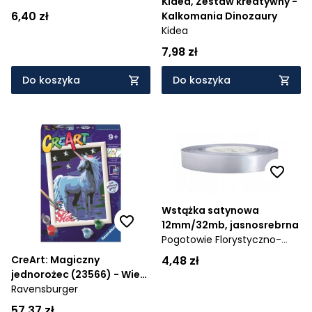
Kidea, Zestaw kreatywny -
6,40 zł
Kalkomania Dinozaury
Kidea
7,98 zł
Do koszyka
Do koszyka
Wstążka satynowa
12mm/32mb, jasnosrebrna
Pogotowie Florystyczno-
Ślubne
4,48 zł
CreArt: Magiczny
jednorożec (23566) - Wiek:
9+
Ravensburger
57,37 zł