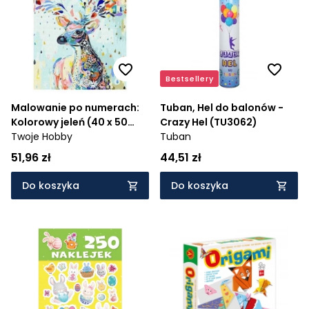
Cena rosnąco
Cena malejąco
Od najnowszych
Bestsellery
Od najstarszych
Malowanie po numerach:
Tuban, Hel do balonów -
Kolorowy jeleń (40 x 50
Crazy Hel (TU3062)
cm)
Twoje Hobby
Tuban
51,96 zł
44,51 zł
Do koszyka
Do koszyka