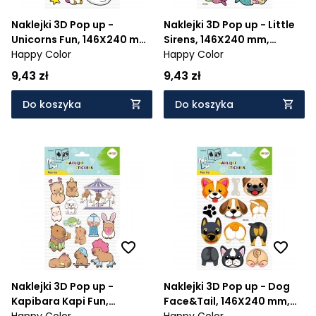
Naklejki 3D Pop up -
Naklejki 3D Pop up - Little
Unicorns Fun, 146X240 mm,
Sirens, 146X240 mm,
Happy Color
Happy Color
Happy Color
Happy Color
9,43 zł
9,43 zł
Do koszyka
Do koszyka
Naklejki 3D Pop up -
Naklejki 3D Pop up - Dog
Kapibara Kapi Fun,
Face&Tail, 146X240 mm,
146X240 mm, Happy Color
Happy Color
Happy Color
Happy Color