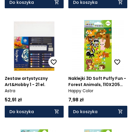
Do koszyka
Do koszyka
Zestaw artystyczny
Naklejki 3D Soft Puffy Fun -
Art&Hobby 1 - 21 el.
Forest Animals, 110X205
Astra
mm, Happy Color
Happy Color
52,91 zł
7,98 zł
Do koszyka
Do koszyka