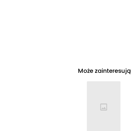
Cena rosnąco
Cena malejąco
Od najnowszych
Od najstarszych
Może zainteresują