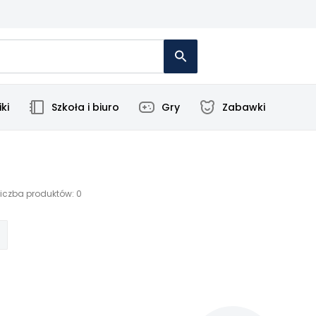
ki
Szkoła i biuro
Gry
Zabawki
Liczba produktów: 0