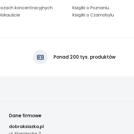
obozach koncentracyjnych
Książki o Poznaniu
olokauście
Książki o Czarnobylu
Ponad 200 tys. produktów
Dane firmowe
dobraksiazka.pl
ul. Starołęcka 7