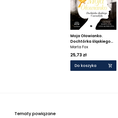
Cena rosnąco
Cena malejąco
Od najnowszych
Od najstarszych
Moja Ołowianko.
Dochtórka śląskiego
Czarnobyla
Marta Fox
25,73 zł
Do koszyka
Tematy powiązane