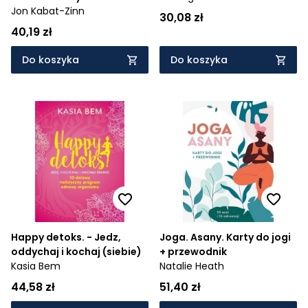
uzdrawiające ciało i umysł
Jon Kabat-Zinn
30,08 zł
40,19 zł
Do koszyka
Do koszyka
Happy detoks. - Jedz,
Joga. Asany. Karty do jogi
oddychaj i kochaj (siebie)
+ przewodnik
Kasia Bem
Natalie Heath
44,58 zł
51,40 zł