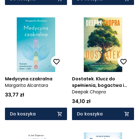
Medycyna czakralna
Dostatek. Klucz do
Margarita Alcantara
spełnienia, bogactwa i
poczucia szczęścia
Deepak Chopra
33,77 zł
34,10 zł
Do koszyka
Do koszyka