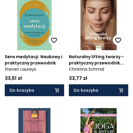
Sens medytacji. Naukowy i
Naturalny lifting twarzy -
praktyczny przewodnik
praktyczny przewodnik.
Steven Laureys
Proste masaże - joga
Christina Schmid
twarzy na redukcję
33,51 zł
33,77 zł
zmarszczek i młodzieńczy
wygląd
Do koszyka
Do koszyka