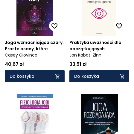
Joga wzmacniająca czary.
Praktyka uważności dla
Proste asany, które
początkujących
spotęgują twoje zaklęcia,
Casey Giovinco
Jon Kabat-Zinn
zwiększą intuicję i ułatwią
40,67 zł
33,51 zł
podróże astralne
Do koszyka
Do koszyka