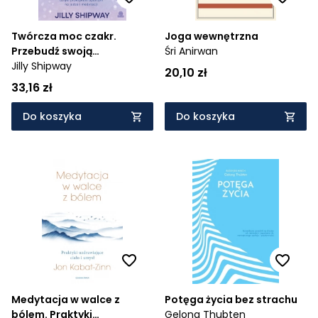
Twórcza moc czakr.
Joga wewnętrzna
Przebudź swoją
Śri Anirwan
kreatywność dzięki
Jilly Shipway
20,10 zł
praktykom opartym na
33,16 zł
jodze i medytacji
Do koszyka
Do koszyka
Medytacja w walce z
Potęga życia bez strachu
bólem. Praktyki
Gelong Thubten