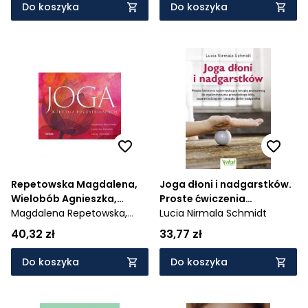
Do koszyka
Do koszyka
Repetowska Magdalena,
Joga dłoni i nadgarstków.
Wielobób Agnieszka,
Proste ćwiczenia
Wielobób Maciej
Magdalena Repetowska,
wykorzystujące terapię
Lucia Nirmala Schmidt
Agnieszka Wielobób,
Maciej
powięziową do
40,32 zł
33,77 zł
Wielobób
wyeliminowania
przewlekłego bólu,
Do koszyka
Do koszyka
zapalenia ścięgien i
zespołu cieśni nadgarstka