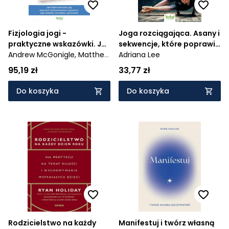
Fizjologia jogi -
Joga rozciągająca. Asany i
praktyczne wskazówki. Jak
sekwencje, które poprawią
dzięki ćwiczeniu jogi
Andrew McGonigle,
Matthew
twoją elastyczność,
Adriana Lee
poprawią funkcjonowanie
Huy
zwiększą zakres ruchu i
95,19 zł
33,77 zł
organizmu, jego układów,
wzmocnią mięśnie
narządów i gruczołów
Do koszyka
Do koszyka
Rodzicielstwo na każdy
Manifestuj i twórz własną