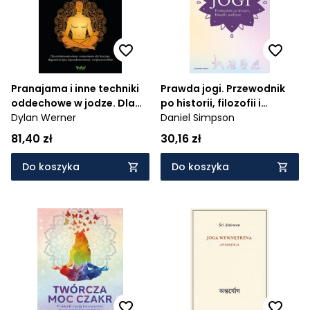
Pranajama i inne techniki
Prawda jogi. Przewodnik
oddechowe w jodze. Dla
po historii, filozofii i
rozładowania stresu,
Dylan Werner
praktyce
Daniel Simpson
wzmocnienia siły fizycznej,
81,40 zł
30,16 zł
złagodzenia lęku, lepszej
koncentracji i zwiększenia
Do koszyka
Do koszyka
libido