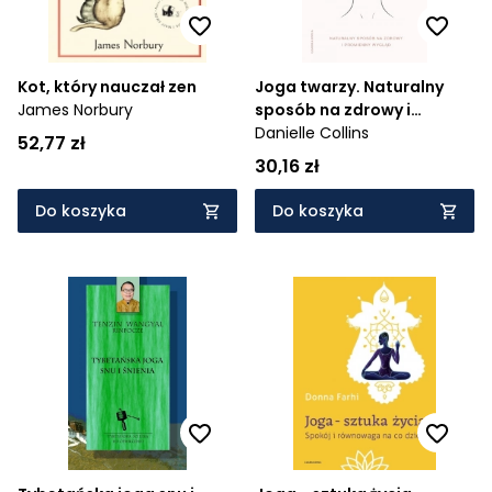
Kot, który nauczał zen
Joga twarzy. Naturalny
James Norbury
sposób na zdrowy i
promienny wygląd
Danielle Collins
52,77 zł
30,16 zł
Do koszyka
Do koszyka