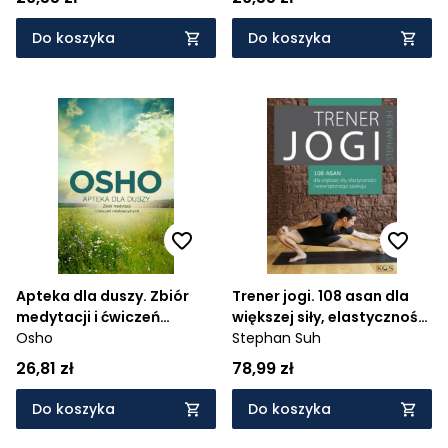
Do koszyka
Do koszyka
Apteka dla duszy. Zbiór
Trener jogi. 108 asan dla
medytacji i ćwiczeń
większej siły, elastyczności
relaksacyjnych
Osho
i wewnętrznego spokoju
Stephan Suh
26,81 zł
78,99 zł
Do koszyka
Do koszyka