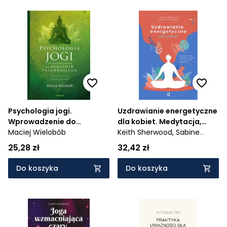
Psychologia jogi.
Uzdrawianie energetyczne
Wprowadzenie do
dla kobiet. Medytacja,
"Jogasutr" Patańdźalego -
Maciej Wielobób
mudry i praktyka z
Keith Sherwood,
Sabine
(wyd. 2022)
czakrami dla wzmocnienia
Wittmann
25,28 zł
32,42 zł
kobiecej siły
Do koszyka
Do koszyka