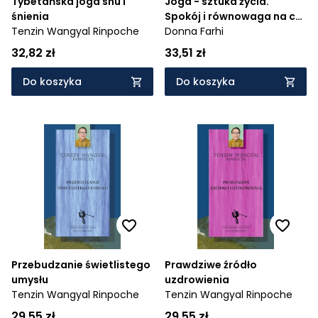
Tybetańska joga snu i
Joga - sztuka życia.
śnienia
Spokój i równowaga na co
Tenzin Wangyal Rinpoche
dzień
Donna Farhi
32,82 zł
33,51 zł
Do koszyka
Do koszyka
Przebudzanie świetlistego
Prawdziwe źródło
umysłu
uzdrowienia
Tenzin Wangyal Rinpoche
Tenzin Wangyal Rinpoche
29,55 zł
29,55 zł