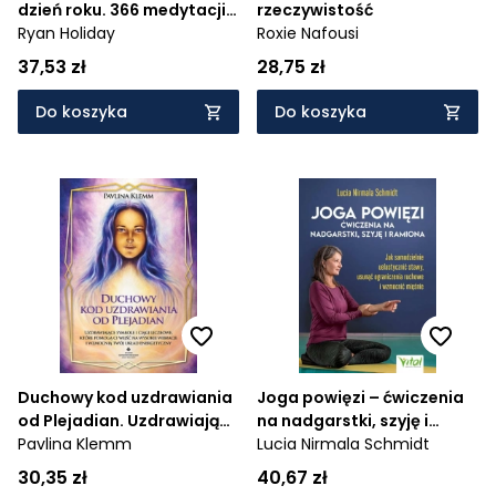
dzień roku. 366 medytacji
rzeczywistość
na temat miłości i
Ryan Holiday
Roxie Nafousi
wychowywania
37,53 zł
28,75 zł
wspaniałych dzieci
Do koszyka
Do koszyka
Duchowy kod uzdrawiania
Joga powięzi – ćwiczenia
od Plejadian. Uzdrawiające
na nadgarstki, szyję i
symbole i ciągi liczbowe,
Pavlina Klemm
ramiona. Jak samodzielnie
Lucia Nirmala Schmidt
które pomogą ci wejść na
uelastycznić stawy, usunąć
30,35 zł
40,67 zł
wysokie wibracje i
ograniczenia ruchowe i