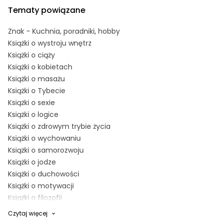
Tematy powiązane
Znak - Kuchnia, poradniki, hobby
Książki o wystroju wnętrz
Książki o ciąży
Książki o kobietach
Książki o masażu
Książki o Tybecie
Książki o sexie
Książki o logice
Książki o zdrowym trybie życia
Książki o wychowaniu
Książki o samorozwoju
Książki o jodze
Książki o duchowości
Książki o motywacji
Książki o filozofii
Prezenty dla miłośników kotów
Czytaj więcej
Prezenty świąteczne dla joginki