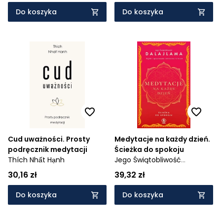
wzmocnią twój układ
wzmocnić mięśnie
Do koszyka
Do koszyka
energetyczny
Cud uważności. Prosty
Medytacje na każdy dzień.
podręcznik medytacji
Ścieżka do spokoju
Thích Nhất Hạnh
Jego Świątobliwość
Dalajlama
30,16 zł
39,32 zł
Do koszyka
Do koszyka