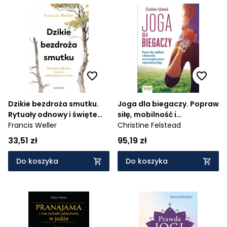
Dzikie bezdroża smutku.
Joga dla biegaczy. Popraw
Rytuały odnowy i święte
siłę, mobilność i
oddziaływanie żalu
Francis Weller
elastyczność oraz
Christine Felstead
przyspiesz proces
33,51 zł
95,19 zł
regeneracji po biegu
Do koszyka
Do koszyka