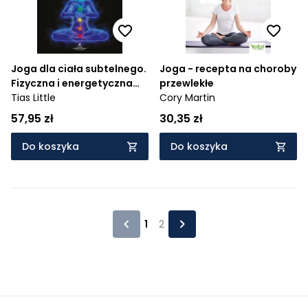
Joga dla ciała subtelnego.
Joga - recepta na choroby
Fizyczna i energetyczna
przewlekłe
anatomia jogi, asany,
Tias Little
Cory Martin
medytacje i techniki
57,95 zł
30,35 zł
oddechowe, dzięki którym
wzmocnisz swoje ciało
Do koszyka
Do koszyka
subtelne
1
2