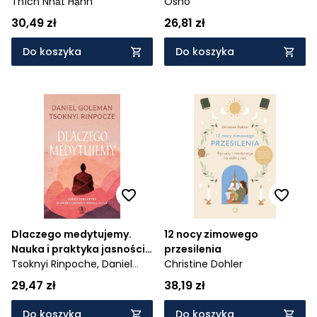
Thích Nhất Hạnh
logikę
Osho
30,49 zł
26,81 zł
Do koszyka
Do koszyka
Dlaczego medytujemy.
12 nocy zimowego
Nauka i praktyka jasności i
przesilenia
współczucia
Tsoknyi Rinpoche,
Daniel
Christine Dohler
Goleman
29,47 zł
38,19 zł
Do koszyka
Do koszyka