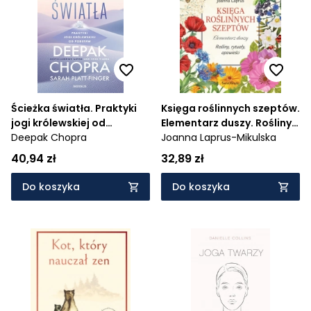
Cena rosnąco
Cena malejąco
Od najnowszych
Od najstarszych
Ścieżka światła. Praktyki
Księga roślinnych szeptów.
jogi królewskiej od
Elementarz duszy. Rośliny,
podstaw
Deepak Chopra
rytuały, opowieści
Joanna Laprus-Mikulska
40,94 zł
32,89 zł
Do koszyka
Do koszyka