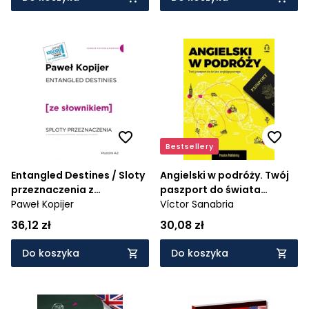
Bestsellery
Entangled Destines / Sloty
Angielski w podróży. Twój
przeznaczenia z
paszport do świata
podręcznym słownikiem
Paweł Kopijer
anglojęzycznego (A2-B2)
Víctor Sanabria
angielsko-polskim
36,12 zł
30,08 zł
Do koszyka
Do koszyka