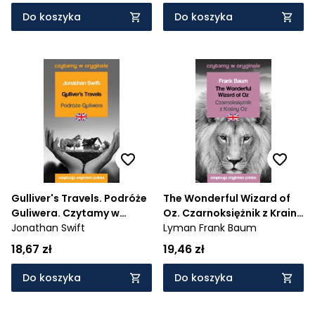
Do koszyka
Do koszyka
Gulliver's Travels. Podróże
The Wonderful Wizard of
Guliwera. Czytamy w
Oz. Czarnoksiężnik z Krainy
oryginale
Jonathan Swift
Oz. Czytamy w oryginale
Lyman Frank Baum
18,67 zł
19,46 zł
Do koszyka
Do koszyka