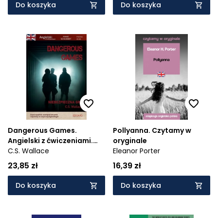
Do koszyka
Do koszyka
Dangerous Games.
Pollyanna. Czytamy w
Angielski z ćwiczeniami.
oryginale
Powieść dla młodzieży
C.S. Wallace
Eleanor Porter
23,85 zł
16,39 zł
Do koszyka
Do koszyka