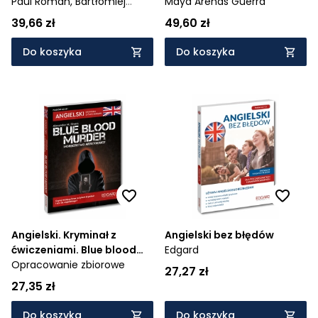
Williamstown Series 16+
Paul Roman,
Bartłomiej
Life in a Beautiful World Full
Maya Arenas Guerra
Zakrzewski
of Crap. w wersji do nauki
39,66 zł
49,60 zł
angielskiego
Do koszyka
Do koszyka
Angielski. Kryminał z
Angielski bez błędów
ćwiczeniami. Blue blood
Edgard
murder / Morderstwo
Opracowanie zbiorowe
27,27 zł
arystokraty
27,35 zł
Do koszyka
Do koszyka