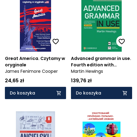
Great America. Czytamy w
Advanced grammar in use.
oryginale
Fourth edition with
James Fenimore Cooper
answers
Martin Hewings
24,65 zł
139,76 zł
Do koszyka
Do koszyka