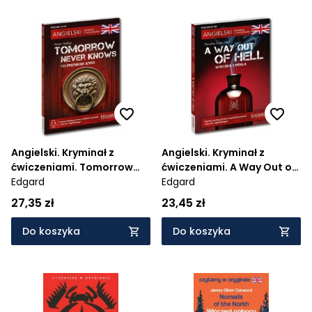
Angielski. Kryminał z
Angielski. Kryminał z
ćwiczeniami. Tomorrow
ćwiczeniami. A Way Out of
Never Knows
Edgard
Hell
Edgard
27,35 zł
23,45 zł
Do koszyka
Do koszyka