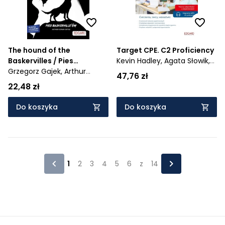
The hound of the
Target CPE. C2 Proficiency
Baskervilles / Pies
Kevin Hadley,
Agata Słowik,
Baskerville'ów. Adaptacja
Grzegorz Gajek,
Arthur
Jakub Krogulec
47,76 zł
klasyki z ćwiczeniami
Conan Doyle
22,48 zł
Do koszyka
Do koszyka
1
2
3
4
5
6
z
14