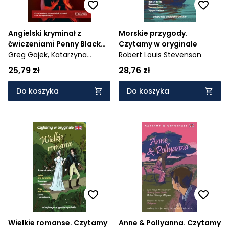
Angielski kryminał z
Morskie przygody.
ćwiczeniami Penny Black
Czytamy w oryginale
Investigates
Greg Gajek,
Katarzyna
Robert Louis Stevenson
Dudek,
Anna Kamont
25,79 zł
28,76 zł
Do koszyka
Do koszyka
Wielkie romanse. Czytamy
Anne & Pollyanna. Czytamy