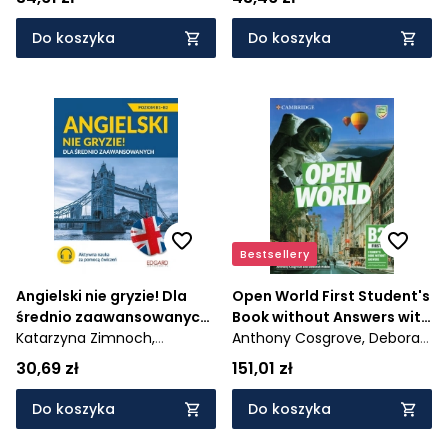
angielsku. Słownik +
ćwiczenia + mp3 gratis
Do koszyka
Do koszyka
Bestsellery
Angielski nie gryzie! Dla
Open World First Student's
średnio zaawansowanych
Book without Answers with
- (wyd. 2022)
Katarzyna Zimnoch,
Online Practice
Anthony Cosgrove,
Deborah
Zuzanna Pytlińska
Hobbs
30,69 zł
151,01 zł
Do koszyka
Do koszyka