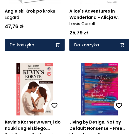
Angielski Krok po kroku
Alice's Adventures in
Edgard
Wonderland - Alicja w
krainie czarów z
Lewis Carroll
47,76 zł
podręcznym słownikiem
25,79 zł
angielsko-polskim
Do koszyka
Do koszyka
Kevin’s Korner w wersji do
Living by Design, Not by
nauki angielskiego.
Default Nonsense - Free