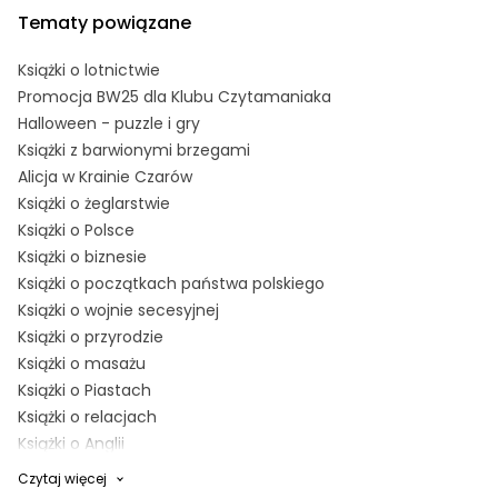
Tematy powiązane
Książki o lotnictwie
Promocja BW25 dla Klubu Czytamaniaka
Halloween - puzzle i gry
Książki z barwionymi brzegami
Alicja w Krainie Czarów
Książki o żeglarstwie
Książki o Polsce
Książki o biznesie
Książki o początkach państwa polskiego
Książki o wojnie secesyjnej
Książki o przyrodzie
Książki o masażu
Książki o Piastach
Książki o relacjach
Książki o Anglii
Książki o Śródziemiu
Czytaj więcej
Książki o Australii