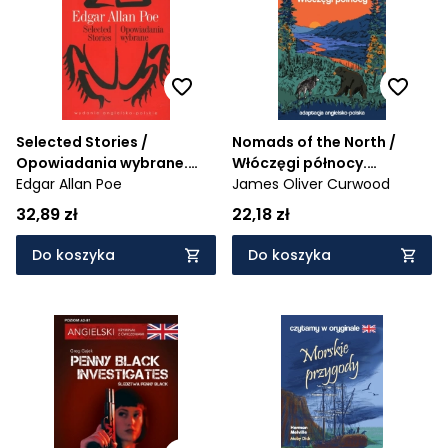
Selected Stories /
Nomads of the North /
Opowiadania wybrane.
Włóczęgi północy.
Literatura w oryginale
Edgar Allan Poe
Czytamy w oryginale
James Oliver Curwood
32,89 zł
22,18 zł
Do koszyka
Do koszyka