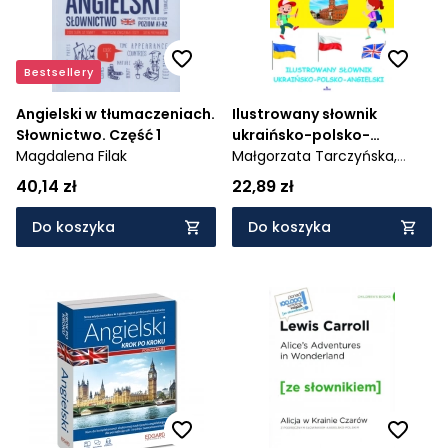
Bestsellery
Angielski w tłumaczeniach.
Ilustrowany słownik
Słownictwo. Część 1
ukraińsko-polsko-
Magdalena Filak
angielski
Małgorzata Tarczyńska,
Karolina Gogolewska,
40,14 zł
22,89 zł
Agnieszka Strusińska
Do koszyka
Do koszyka