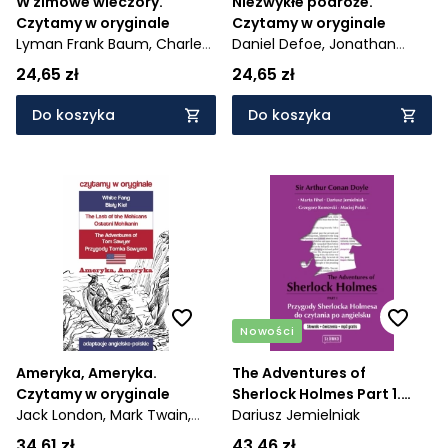
W zimowe wieczory.
Niezwykłe podróże.
Czytamy w oryginale
Czytamy w oryginale
Lyman Frank Baum,
Charles
Daniel Defoe,
Jonathan
Dickens
Swift
24,65 zł
24,65 zł
Do koszyka
Do koszyka
Nowości
Ameryka, Ameryka.
The Adventures of
Czytamy w oryginale
Sherlock Holmes Part 1.
Jack London,
Mark Twain,
Przygody Sherlocka
Dariusz Jemielniak
James Fenimore Cooper
Holmesa do czytania po
34,61 zł
43,46 zł