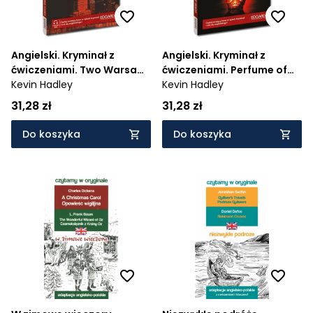
Angielski. Kryminał z
Angielski. Kryminał z
ćwiczeniami. Two Warsaw
ćwiczeniami. Perfume of
Crime Stories. Historie
Kevin Hadley
death. Zapach śmierci
Kevin Hadley
kryminalne. Mroczna
31,28 zł
31,28 zł
strona Warszawy
Do koszyka
Do koszyka