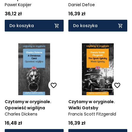
podręcznym słownikiem
Paweł Kopijer
Daniel Defoe
angielsko-polskim
36,12 zł
16,39 zł
Do koszyka
Do koszyka
Czytamy w oryginale.
Czytamy w oryginale.
Opowieść wigilijna
Wielki Gatsby
Charles Dickens
Francis Scott Fitzgerald
16,48 zł
16,39 zł