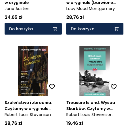
w oryginale
w oryginale (barwione
Jane Austen
brzegi)
Lucy Maud Montgomery
24,65 zł
28,76 zł
Do koszyka
Do koszyka
Szaleństwo i zbrodnia.
Treasure Island. Wyspa
Czytamy w oryginale
Skarbów. Czytamy w
(barwione brzegi)
Robert Louis Stevenson
oryginale
Robert Louis Stevenson
28,76 zł
19,46 zł