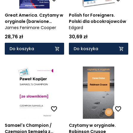
Great America. Czytamy w
Polish for Foreigners.
oryginale (barwione
Polski dla obcokrajowców
brzegi)
James Fenimore Cooper
Edgard
28,76 zł
30,69 zł
Do koszyka
Do koszyka
Samael's Champion /
Czytamy w oryginale.
Czempion Semaela z
Robinson Crusoe