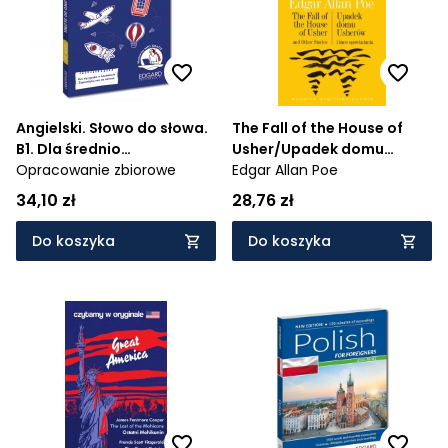
Angielski. Słowo do słowa.
The Fall of the House of
B1. Dla średnio
Usher/Upadek domu
zaawansowanych
Opracowanie zbiorowe
Usherów. Literatura w
Edgar Allan Poe
oryginale
34,10 zł
28,76 zł
Do koszyka
Do koszyka