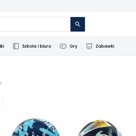
ki
Szkoła i biuro
Gry
Zabawki
0