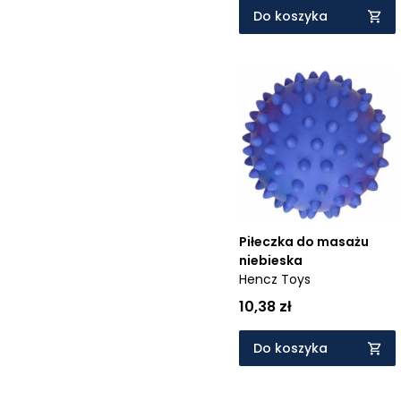
Do koszyka
Piłeczka do masażu
niebieska
Hencz Toys
10,38 zł
Do koszyka