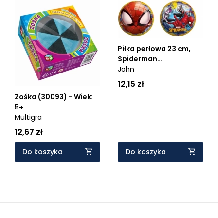
Piłka perłowa 23 cm,
Spiderman
(130057307DEF)
John
12,15 zł
Zośka (30093) - Wiek:
5+
Multigra
12,67 zł
Do koszyka
Do koszyka