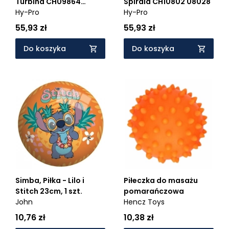
Turbina CH09864
Spirala CH10802 08028
98640
Hy-Pro
Hy-Pro
55,93 zł
55,93 zł
Do koszyka
Do koszyka
Simba, Piłka - Lilo i
Piłeczka do masażu
Stitch 23cm, 1 szt.
pomarańczowa
John
Hencz Toys
10,76 zł
10,38 zł