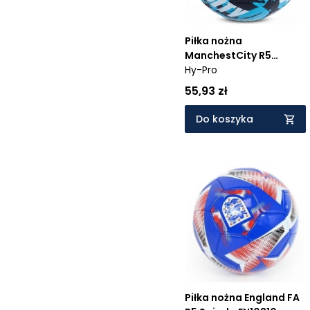
Piłka nożna
ManchestCity R5
Graffiti MC09881 98817
Hy-Pro
55,93 zł
Do koszyka
Piłka nożna England FA