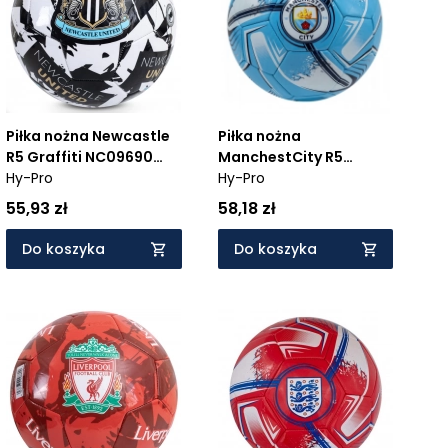
Piłka nożna Newcastle
Piłka nożna
R5 Graffiti NC09690
ManchestCity R5
96905
Hy-Pro
Turbina MC09868
Hy-Pro
98688
55,93 zł
58,18 zł
Do koszyka
Do koszyka