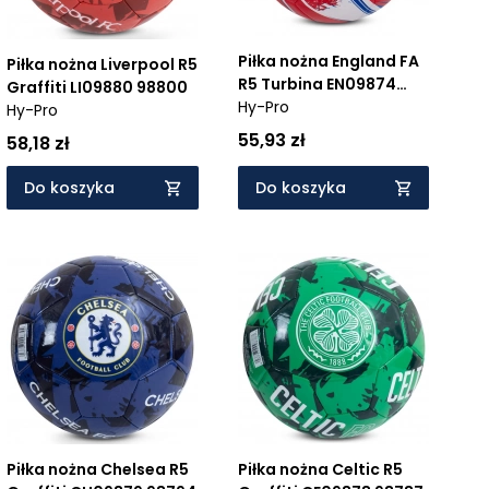
Piłka nożna England FA
Piłka nożna Liverpool R5
R5 Turbina EN09874
Graffiti LI09880 98800
98749
Hy-Pro
Hy-Pro
55,93 zł
58,18 zł
Do koszyka
Do koszyka
Piłka nożna Chelsea R5
Piłka nożna Celtic R5