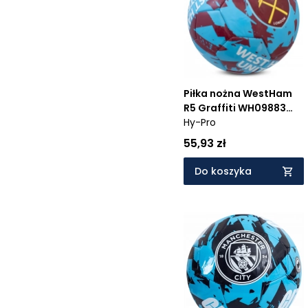
Cena rosnąco
Cena malejąco
Od najnowszych
Od najstarszych
Piłka nożna WestHam
R5 Graffiti WH09883
98831
Hy-Pro
55,93 zł
Do koszyka