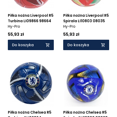
Piłka nożna Liverpool R5
Piłka nożna Liverpool R5
Turbina LI09866 98664
Spirala LI10803 08035
Hy-Pro
Hy-Pro
55,93 zł
55,93 zł
Do koszyka
Do koszyka
Piłka nożna Chelsea R5
Piłka nożna Chelsea R5