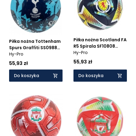
Piłka nożna Scotland FA
Piłka nożna Tottenham
R5 Spirala SF10808
Spurs Graffiti SS09882
08080
Hy-Pro
98824
Hy-Pro
55,93 zł
55,93 zł
Do koszyka
Do koszyka