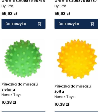
Graffiti CH09879 98794
Graffiti CE09878 98787
Hy-Pro
Hy-Pro
55,93 zł
55,93 zł
Do koszyka
Do koszyka
Piłeczka do masażu
Piłeczka do masażu
zielona
żołta
Hencz Toys
Hencz Toys
10,38 zł
10,38 zł