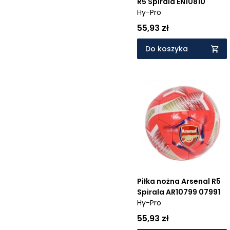
R5 Spirala EN10810
Hy-Pro
55,93 zł
Do koszyka
Piłka nożna Arsenal R5
Spirala AR10799 07991
Hy-Pro
55,93 zł