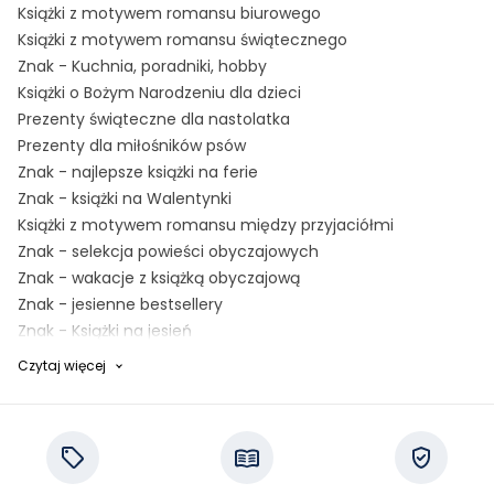
Książki z motywem romansu biurowego
Książki z motywem romansu świątecznego
Znak - Kuchnia, poradniki, hobby
Książki o Bożym Narodzeniu dla dzieci
Prezenty świąteczne dla nastolatka
Prezenty dla miłośników psów
Znak - najlepsze książki na ferie
Znak - książki na Walentynki
Książki z motywem romansu między przyjaciółmi
Znak - selekcja powieści obyczajowych
Znak - wakacje z książką obyczajową
Znak - jesienne bestsellery
Znak - Książki na jesień
Znak - pomysł na prezent dla siebie
Czytaj więcej
Promocja BW25 dla Klubu Czytamaniaka
Znak - kochaj, czytaj, przeżywaj
Znak - poradniki na wiosnę
Znak - Słońce, relaks i wciągające historie
Książki o relacjach