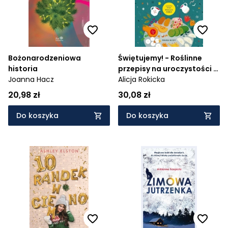
Bożonarodzeniowa
Świętujemy! - Roślinne
historia
przepisy na uroczystości i
Joanna Hacz
święta
Alicja Rokicka
20,98 zł
30,08 zł
Do koszyka
Do koszyka