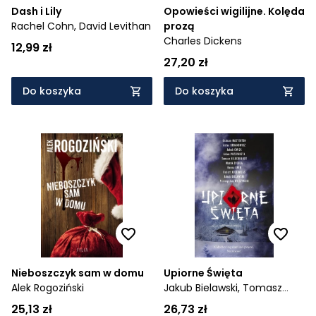
Dash i Lily
Opowieści wigilijne. Kolęda
Rachel Cohn,
David Levithan
prozą
Charles Dickens
12,99 zł
27,20 zł
Do koszyka
Do koszyka
Nieboszczyk sam w domu
Upiorne Święta
Alek Rogoziński
Jakub Bielawski,
Tomasz
Hildebrandt,
Hanna Greń,
25,13 zł
26,73 zł