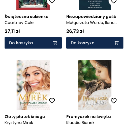
Świąteczna sukienka
Niezapowiedziany gość
Courtney Cole
Małgorzata Warda,
Ilona
Gołębiewska,
Agnieszka
27,11 zł
26,73 zł
Lingas-Łoniewska,
Natasza
Socha,
Agnieszka Krawczyk
Do koszyka
Do koszyka
Złoty płatek śniegu
Promyczek na święta
Krystyna Mirek
Klaudia Bianek