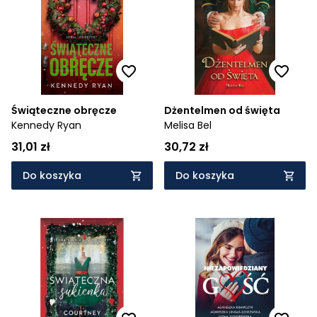
Cena rosnąco
Cena malejąco
Od najnowszych
Od najstarszych
Świąteczne obręcze
Dżentelmen od święta
Kennedy Ryan
Melisa Bel
31,01 zł
30,72 zł
Do koszyka
Do koszyka