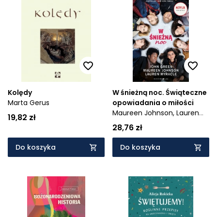
Kolędy
W śnieżną noc. Świąteczne
Marta Gerus
opowiadania o miłości
Maureen Johnson,
Lauren
19,82 zł
Myracle,
Green John
28,76 zł
Do koszyka
Do koszyka