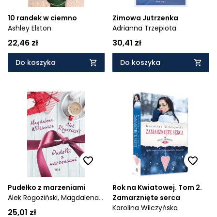
10 randek w ciemno
Zimowa Jutrzenka
Ashley Elston
Adrianna Trzepiota
22,46 zł
30,41 zł
Do koszyka
Do koszyka
Pudełko z marzeniami
Rok na Kwiatowej. Tom 2.
Alek Rogoziński,
Magdalena
Zamarznięte serca
Witkiewicz
Karolina Wilczyńska
25,01 zł