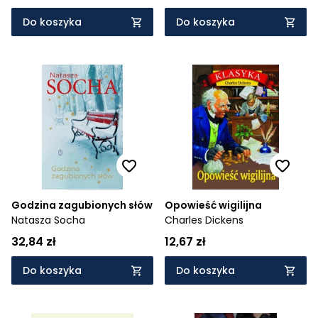
Graham Masterton,
Adam
Przechrzta,
Robert
Do koszyka
Do koszyka
Cichowlas,
Jakub Ćwiek
Godzina zagubionych słów
Opowieść wigilijna
Natasza Socha
Charles Dickens
32,84 zł
12,67 zł
Do koszyka
Do koszyka