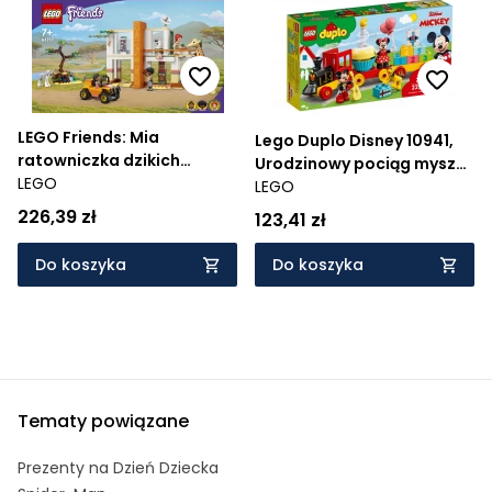
LEGO Friends: Mia
Lego Duplo Disney 10941,
ratowniczka dzikich
Urodzinowy pociąg myszek
zwierząt (41717)
LEGO
LEGO
Miki i Minnie - Wiek: 2+
226,39 zł
123,41 zł
Do koszyka
Do koszyka
Tematy powiązane
Prezenty na Dzień Dziecka