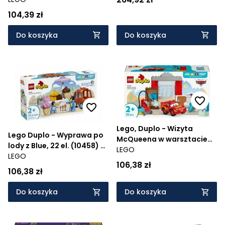
(10441) - Wiek: 1+
104,39 zł
Do koszyka
Do koszyka
Lego, Duplo - Wizyta
Lego Duplo - Wyprawa po
McQueena w warsztacie
lody z Blue, 22 el. (10458) -
Wójta, 35 el. (10456) -
LEGO
Wiek: 2+
LEGO
Wiek: 2+
106,38 zł
106,38 zł
Do koszyka
Do koszyka