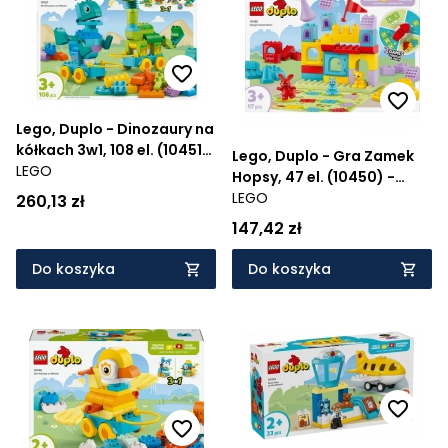
Cena rosnąco
Cena malejąco
Od najnowszych
Lego, Duplo - Dinozaury na
kółkach 3w1, 108 el. (10451)
Od najstarszych
Lego, Duplo - Gra Zamek
- Wiek: 3+
LEGO
Hopsy, 47 el. (10450) -
Wiek: 3+
LEGO
260,13 zł
147,42 zł
Do koszyka
Do koszyka