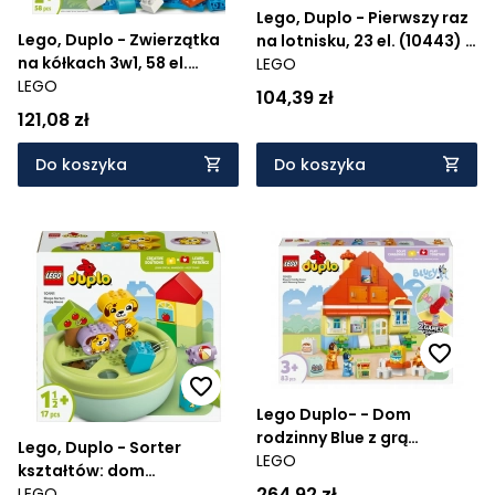
Lego, Duplo - Pierwszy raz
Lego, Duplo - Zwierzątka
na lotnisku, 23 el. (10443) -
na kółkach 3w1, 58 el.
Wiek: 2+
LEGO
LEGO
(10448) - Wiek: 2+
104,39 zł
121,08 zł
Do koszyka
Do koszyka
Lego Duplo- - Dom
rodzinny Blue z grą
Lego, Duplo - Sorter
pamięciową, 83 el. (10459)
LEGO
kształtów: dom
- Wiek: 3+
264,92 zł
szczeniaczków, 17 el.
LEGO