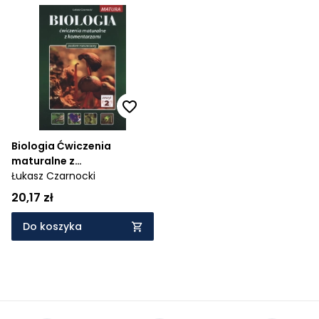
Biologia Ćwiczenia
maturalne z
komentarzami Poziom
Łukasz Czarnocki
rozszerzony Zeszyt 2
20,17 zł
Do koszyka