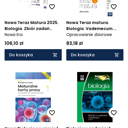
Nowa Teraz Matura 2025.
Nowa Teraz matura.
Biologia. Zbiór zadań
Biologia. Vademecum.
maturalnych. Część 1 i 2
Nowa Era
Zakres rozszerzony.
Opracowanie zbiorowe
2024/2025
106,10 zł
83,18 zł
Do koszyka
Do koszyka