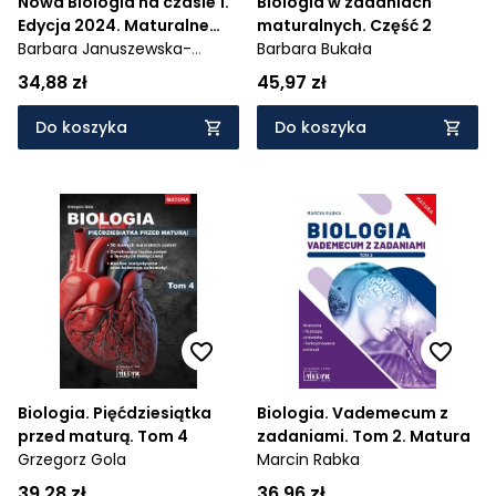
Nowa Biologia na czasie 1.
Biologia w zadaniach
Edycja 2024. Maturalne
maturalnych. Część 2
karty pracy. Liceum i
Barbara Januszewska-
Barbara Bukała
technikum. Zakres
Hasiec,
Renata Stencel,
34,88 zł
45,97 zł
rozszerzony
Anna Dąmbska
Do koszyka
Do koszyka
Biologia. Pięćdziesiątka
Biologia. Vademecum z
przed maturą. Tom 4
zadaniami. Tom 2. Matura
Grzegorz Gola
Marcin Rabka
39,28 zł
36,96 zł