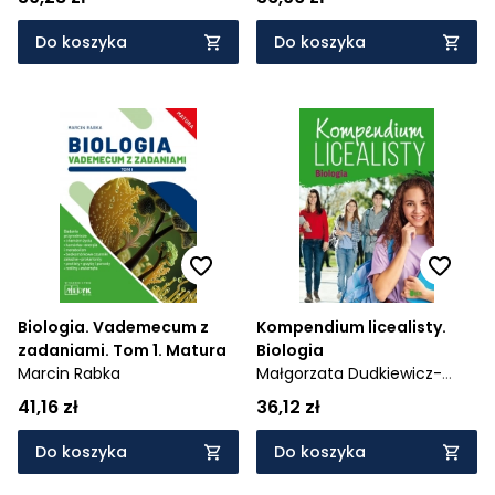
Do koszyka
Do koszyka
Biologia. Vademecum z
Kompendium licealisty.
zadaniami. Tom 1. Matura
Biologia
Marcin Rabka
Małgorzata Dudkiewicz-
Świerzyńska,
Krystyna
41,16 zł
36,12 zł
Olechnowicz-Gworek
Do koszyka
Do koszyka