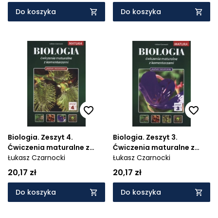
Do koszyka
Do koszyka
Biologia. Zeszyt 4.
Biologia. Zeszyt 3.
Ćwiczenia maturalne z
Ćwiczenia maturalne z
komentarzami. Poziom
Łukasz Czarnocki
komentarzami. Poziom
Łukasz Czarnocki
rozszerzony
rozszerzony
20,17 zł
20,17 zł
Do koszyka
Do koszyka