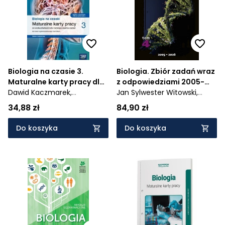
Biologia na czasie 3.
Biologia. Zbiór zadań wraz
Maturalne karty pracy dla
z odpowiedziami 2005-
liceum
Dawid Kaczmarek,
2026. Tom 4
Jan Sylwester Witowski,
ogólnokształcącego i
Bartłomiej Grądzki,
Anna Tyc
Dariusz Witowski
34,88 zł
84,90 zł
technikum, zakres
rozszerzony - Szkoła
Do koszyka
Do koszyka
ponadpodstawowa