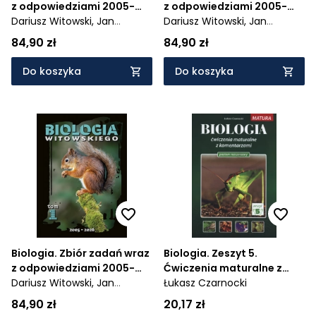
z odpowiedziami 2005-
z odpowiedziami 2005-
2024. Tom 3
Dariusz Witowski,
Jan
2026. Tom 2
Dariusz Witowski,
Jan
Sylwester Witowski
Sylwester Witowski
84,90 zł
84,90 zł
Do koszyka
Do koszyka
Biologia. Zbiór zadań wraz
Biologia. Zeszyt 5.
z odpowiedziami 2005-
Ćwiczenia maturalne z
2026. Tom 1
Dariusz Witowski,
Jan
komentarzami. Poziom
Łukasz Czarnocki
Sylwester Witowski
rozszerzony
84,90 zł
20,17 zł