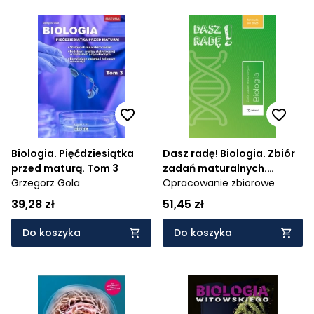
Biologia. Pięćdziesiątka
Dasz radę! Biologia. Zbiór
przed maturą. Tom 3
zadań maturalnych.
Grzegorz Gola
Formuła od 2023
Opracowanie zbiorowe
39,28 zł
51,45 zł
Do koszyka
Do koszyka