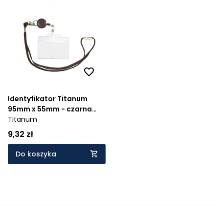
Identyfikator Titanum
95mm x 55mm - czarna
smycz (124853)
Titanum
9,32 zł
Do koszyka