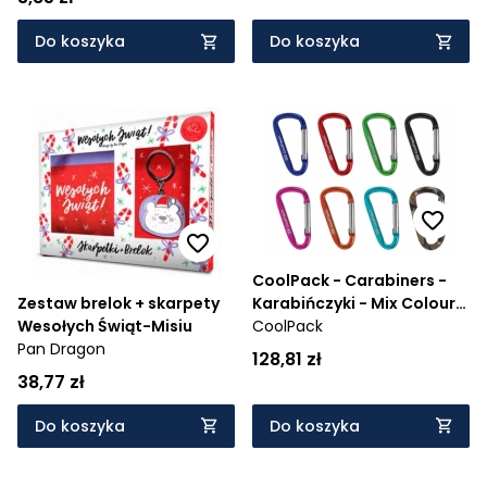
Do koszyka
Do koszyka
CoolPack - Carabiners -
Karabińczyki - Mix Colours
Zestaw brelok + skarpety
(80064CP)
CoolPack
Wesołych Świąt-Misiu
Pan Dragon
128,81 zł
38,77 zł
Do koszyka
Do koszyka