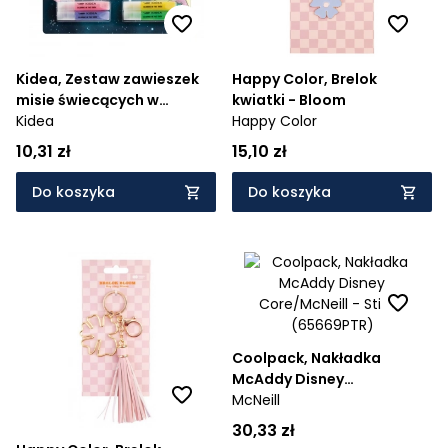
Kidea, Zestaw zawieszek
Happy Color, Brelok
misie świecących w
kwiatki - Bloom
ciemności
Kidea
Happy Color
10,31 zł
15,10 zł
Do koszyka
Do koszyka
Coolpack, Nakładka
McAddy Disney
Core/McNeill - Stitch
McNeill
(65669PTR)
30,33 zł