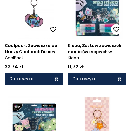
Cena rosnąco
Cena malejąco
Od najnowszych
Od najstarszych
Coolpack, Zawieszka do
Kidea, Zestaw zawieszek
kluczy Coolpack Disney
magic świecących w
Black - Stitch (80778PTR)
CoolPack
ciemności
Kidea
32,74 zł
11,72 zł
Do koszyka
Do koszyka