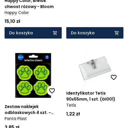
Happy Color, Brelok
chwost różowy - Bloom
Happy Color
15,10 zł
Do koszyka
Do koszyka
Identyfikator Tetis
90x55mm, 1 szt. (GI001)
Tetis
Zestaw naklejek
odblaskowych 4 szt. -
1,22 zł
Łapka
Panta Plast
3,85 zł