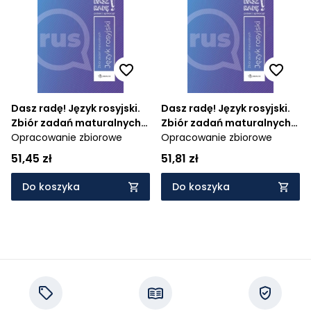
Cena rosnąco
Cena malejąco
Od najnowszych
Od najstarszych
Dasz radę! Język rosyjski.
Dasz radę! Język rosyjski.
Zbiór zadań maturalnych,
Zbiór zadań maturalnych,
zakres podstawowy
Opracowanie zbiorowe
zakres rozszerzony
Opracowanie zbiorowe
51,45 zł
51,81 zł
Do koszyka
Do koszyka