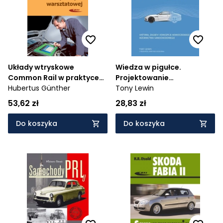
Układy wtryskowe
Wiedza w pigułce.
Common Rail w praktyce
Projektowanie
warsztatowej
Hubertus Günther
samochodów
Tony Lewin
53,62 zł
28,83 zł
Do koszyka
Do koszyka