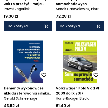
Jak to przeżyć - moja
samochodowych
strona medalu
Paweł Zegarlicki
Marek Gabryelewicz,
Piotr
Zając
19,30 zł
72,28 zł
Do koszyka
Do koszyka
Elementy wykonawcze
Volkswagen Polo V od VI
układu sterowania silnika
2009 do IX 2017
w praktyce warsztatowej
Gerald Schneehage
Hans-Rüdiger Etzold
43,52 zł
61,40 zł