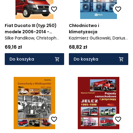
Fiat Ducato III (typ 250)
Chłodnictwo i
modele 2006-2014 -
klimatyzacja
Obsługa i naprawa
Silke Pandikow,
Christoph
Kazimierz Gutkowski,
Dariusz
Pandikow
Butrymowicz,
Kamil
69,16 zł
68,82 zł
Śmierciew,
Jerzy Gagan
Do koszyka
Do koszyka