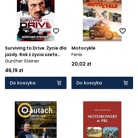
Cena rosnąco
Cena malejąco
Od najnowszych
Od najstarszych
Surviving to Drive. Życie dla
Motocykle
jazdy. Rok z życia szefa
Fenix
zespołu F1
Günther Steiner
20,02 zł
46,19 zł
Do koszyka
Do koszyka