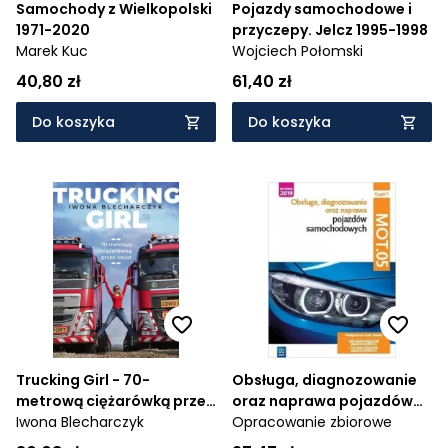
Samochody z Wielkopolski
Pojazdy samochodowe i
1971-2020
przyczepy. Jelcz 1995-1998
Marek Kuc
Wojciech Połomski
40,80 zł
61,40 zł
Do koszyka
Do koszyka
Trucking Girl - 70-
Obsługa, diagnozowanie
metrową ciężarówką przez
oraz naprawa pojazdów
świat
Iwona Blecharczyk
samochodowych.
Opracowanie zbiorowe
Kwalifikacja MOT.05.