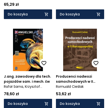
Łączności WKŁ
65,29 zł
Do koszyka
Do koszyka
J.ang. zawodowy dla tech.
Producenci nadwozi
pojazdów sam. i mech. ćw
samochodowych w II
Rafał Sarna,
Krzysztof
Rzeczypospolitej
Romuald Cieślak
Więckowski,
Katarzyna Sarna
78,60 zł
53,62 zł
Do koszyka
Do koszyka