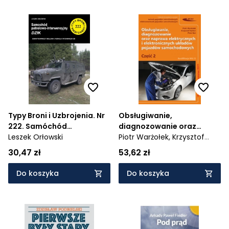
Typy Broni i Uzbrojenia. Nr
Obsługiwanie,
222. Samóchód
diagnozowanie oraz
patrolowo-interwencyjny
Leszek Orłowski
naprawa elektrycznych i
Piotr Warżołek,
Krzysztof
Dzik
elektronicznych układów
Karkut,
Piotr Boś
30,47 zł
53,62 zł
pojazdów
samochodowych. Część 2.
Do koszyka
Do koszyka
Kwalifikacja MG.12