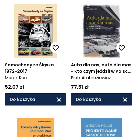
Samochody ze Śląska
Auta dla nas, auta dla mas
1972-2017
- Kto czym jeździł w Polsce
Marek Kuc
Ludowej
Piotr Ambroziewicz
52,07 zł
77,51 zł
Do koszyka
Do koszyka