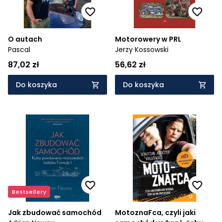
O autach
Motorowery w PRL
Pascal
Jerzy Kossowski
87,02 zł
56,62 zł
Do koszyka
Do koszyka
Bestsellery
Jak zbudować samochód
MotoznaFca, czyli jaki