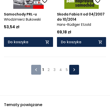
Samochody PRL-u
Skoda Fabia II od 04/2007
Włodzimierz Bukowski
do 10/2014
Hans-Rüdiger Etzold
53,54 zł
69,18 zł
Do koszyka
Do koszyka
1
2
3
4
5
Tematy powiązane