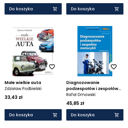
Do koszyka
Do koszyka
Małe wielkie auta
Diagnozowanie
Zdzisław Podbielski
podzespołów i zespołów
motocykli
Rafał Dmowski
33,43 zł
45,85 zł
Do koszyka
Do koszyka