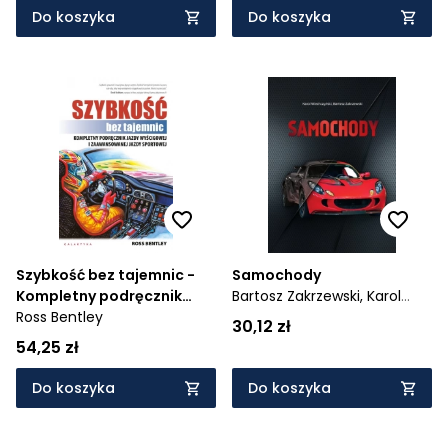
Do koszyka
Do koszyka
Szybkość bez tajemnic -
Samochody
Kompletny podręcznik
Bartosz Zakrzewski,
Karol
jazdy wyścigowej i
Ross Bentley
Wiechczyński
30,12 zł
zaawansowanej jazdy
54,25 zł
sportowej
Do koszyka
Do koszyka