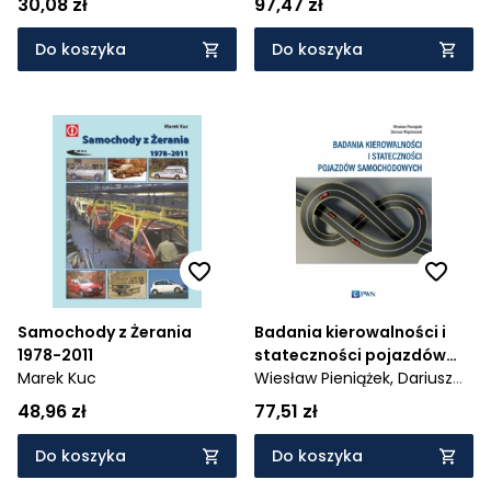
30,08 zł
97,47 zł
Podręcznik do nauki
zawodów mechanik
Do koszyka
Do koszyka
pojazdów
samochodowych, technik
pojazdów
samochodowych. Część 1
Samochody z Żerania
Badania kierowalności i
1978-2011
stateczności pojazdów
Marek Kuc
samochodowych
Wiesław Pieniążek,
Dariusz
Więckowski
48,96 zł
77,51 zł
Do koszyka
Do koszyka