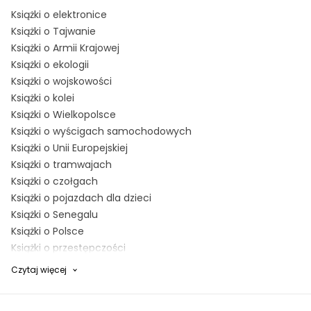
Książki o elektronice
Książki o Tajwanie
Książki o Armii Krajowej
Książki o ekologii
Książki o wojskowości
Książki o kolei
Książki o Wielkopolsce
Książki o wyścigach samochodowych
Książki o Unii Europejskiej
Książki o tramwajach
Książki o czołgach
Książki o pojazdach dla dzieci
Książki o Senegalu
Książki o Polsce
Książki o przestępczości
Książki o powstaniu warszawskim
Czytaj więcej
Książki influencerów
Znak - Kuchnia, poradniki, hobby