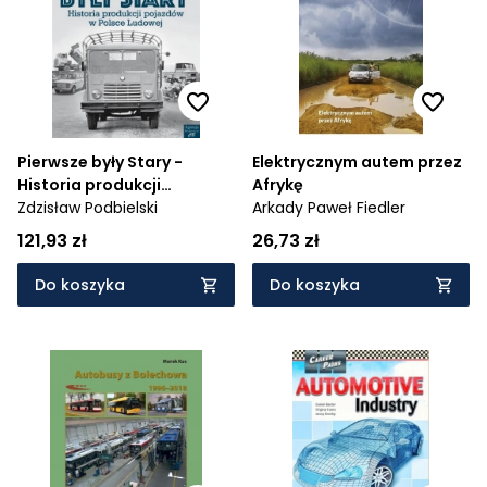
Pierwsze były Stary -
Elektrycznym autem przez
Historia produkcji
Afrykę
pojazdów w Polsce
Zdzisław Podbielski
Arkady Paweł Fiedler
Ludowej
121,93 zł
26,73 zł
Do koszyka
Do koszyka