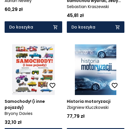
Adrian Newey
samochód wybrać, żeby
się nie przejechać
Sebastian Kraszewski
60,29 zł
45,81 zł
Do koszyka
Do koszyka
Samochody! (i inne
Historia motoryzacji
pojazdy)
Zbigniew Kluczkowski
Bryony Davies
77,79 zł
32,10 zł