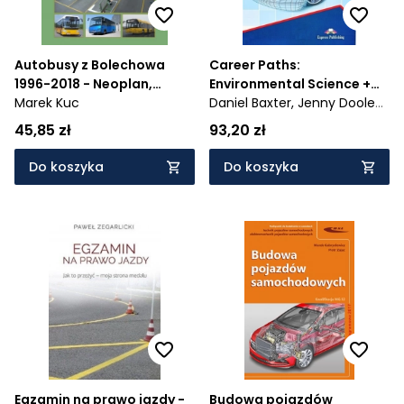
Autobusy z Bolechowa
Career Paths:
1996-2018 - Neoplan,
Environmental Science +
Solaris
Marek Kuc
DigiBook
Daniel Baxter,
Jenny Dooley,
Virginia Evans
45,85 zł
93,20 zł
Do koszyka
Do koszyka
Egzamin na prawo jazdy -
Budowa pojazdów