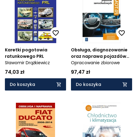
Karetki pogotowia
Obsługa, diagnozowanie
ratunkowego PRL
oraz naprawa pojazdów
Sławomir Drążkiewicz
samochodowych.
Opracowanie zbiorowe
Kwalifikacja MOT.05.
74,03 zł
97,47 zł
Podręcznik do nauki
zawodów mechanik
Do koszyka
Do koszyka
pojazdów
samochodowych, technik
pojazdów
samochodowych. Część 2