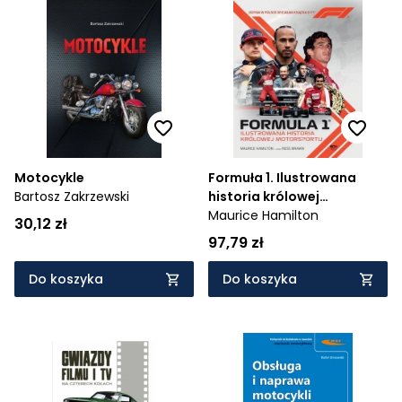
Motocykle
Formuła 1. Ilustrowana
Bartosz Zakrzewski
historia królowej
motorsportu. Jedyna w
Maurice Hamilton
30,12 zł
Polsce oficjalna książka o
97,79 zł
F1
Do koszyka
Do koszyka