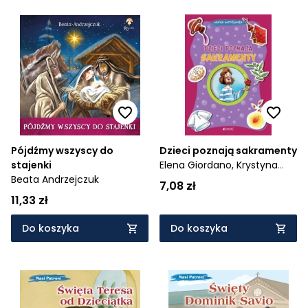
Pójdźmy wszyscy do
Dzieci poznają sakramenty
stajenki
Elena Giordano,
Krystyna
Beata Andrzejczuk
Kozak,
D'Incalci Tommaso
7,08 zł
11,33 zł
Do koszyka
Do koszyka