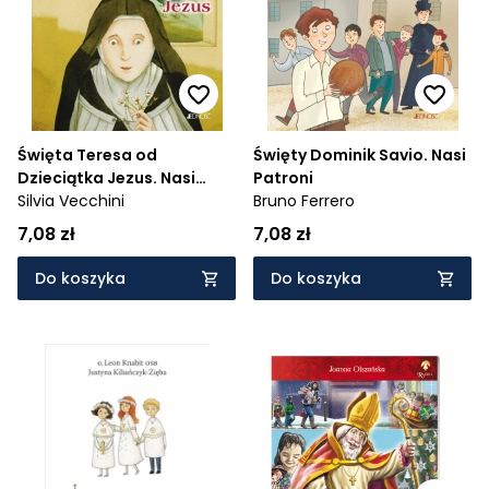
Święta Teresa od
Święty Dominik Savio. Nasi
Dzieciątka Jezus. Nasi
Patroni
Patroni
Silvia Vecchini
Bruno Ferrero
7,08 zł
7,08 zł
Do koszyka
Do koszyka