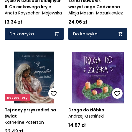
Życie w czasach biblijnych
Zofia i kawałek
II. Co ciekawego kryje
wszystkiego Codzienna
nasza wiara?
Aneta Rayzacher-Majewska
wdzięczność
Alicja Mazan-Mazurkiewicz
13,34 zł
24,06 zł
Do koszyka
Do koszyka
Bestsellery
Tej nocy przyszedłeś na
Droga do żłóbka
świat
Andrzej Krzesiński
Katherine Paterson
14,87 zł
33,43 zł