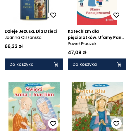
Dzieje Jezusa, Dla Dzieci
Katechizm dla
Joanna Olszańska
pięciolatków. Ufamy Panu
Jezusowi. Podręcznik +
Paweł Płaczek
66,33 zł
ćwiczenia
47,08 zł
Do koszyka
Do koszyka