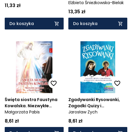
Elżbieta Śnieżkowska-Bielak
11,33 zł
13,35 zł
Do koszyka
Do koszyka
Święta siostra Faustyna
Zgadywanki Rysowanki,
Kowalska. Niezwykłe
Zagadki Quizy i
spotkania z Panem
Małgorzata Pabis
Ciekawostki o świętych i
Jarosław Zych
Jezusem
błogosławionych
8,61 zł
8,61 zł