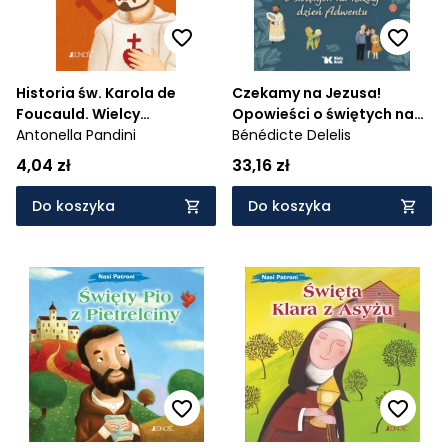
Historia św. Karola de
Czekamy na Jezusa!
Foucauld. Wielcy
Opowieści o świętych na
Przyjaciele Jezusa
Antonella Pandini
każdy dzień Adwentu
Bénédicte Delelis
4,04 zł
33,16 zł
Do koszyka
Do koszyka