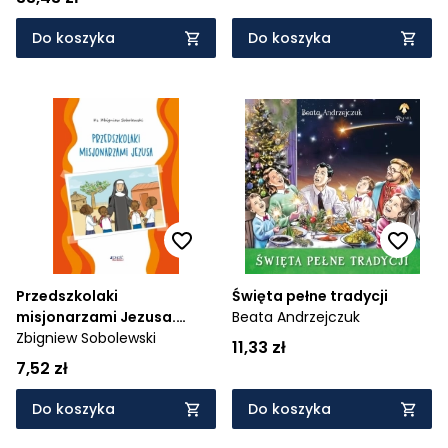
Do koszyka
Do koszyka
Przedszkolaki
Święta pełne tradycji
misjonarzami Jezusa.
Beata Andrzejczuk
Kolorowanka
Zbigniew Sobolewski
11,33 zł
7,52 zł
Do koszyka
Do koszyka