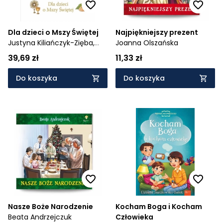
Dla dzieci o Mszy Świętej
Najpiękniejszy prezent
Justyna Kiliańczyk-Zięba,
Joanna Olszańska
Leon Knabit
39,69 zł
11,33 zł
Do koszyka
Do koszyka
Nasze Boże Narodzenie
Kocham Boga i Kocham
Beata Andrzejczuk
Człowieka