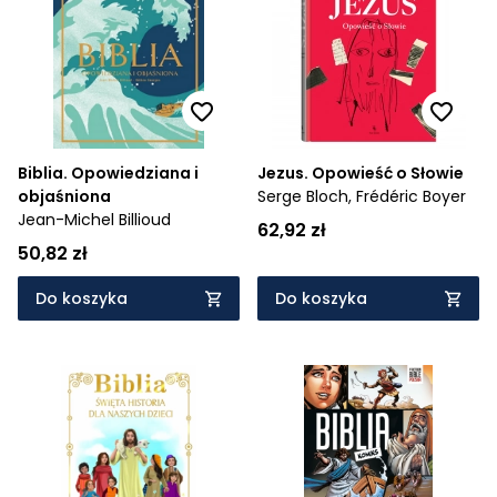
Cena rosnąco
Cena malejąco
Od najnowszych
Od najstarszych
Biblia. Opowiedziana i
Jezus. Opowieść o Słowie
objaśniona
Serge Bloch,
Frédéric Boyer
Jean-Michel Billioud
62,92 zł
50,82 zł
Do koszyka
Do koszyka