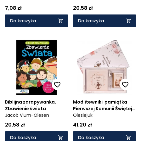
7,08 zł
20,58 zł
Do koszyka
Do koszyka
Biblijna zdrapywanka.
Modlitewnik i pamiątka
Zbawienie świata
Pierwszej Komunii Świętej
Jacob Vium-Olesen
w pudełku z prezentem
Olesiejuk
(różańcem)
20,58 zł
41,20 zł
Do koszyka
Do koszyka