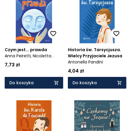
Czym jest... prawda
Historia św. Tarsycjusza.
Anna Peiretti,
Nicoletta
Wielcy Przyjaciele Jezusa
Bertelle
Antonella Pandini
7,73 zł
4,04 zł
Do koszyka
Do koszyka