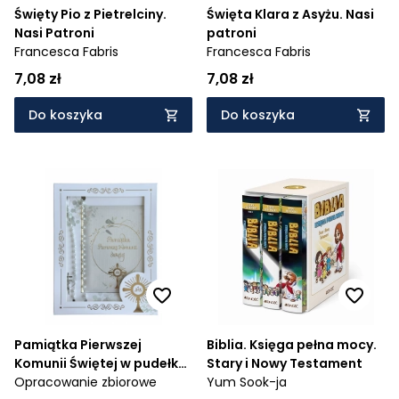
Święty Pio z Pietrelciny.
Święta Klara z Asyżu. Nasi
Nasi Patroni
patroni
Francesca Fabris
Francesca Fabris
7,08 zł
7,08 zł
Do koszyka
Do koszyka
Pamiątka Pierwszej
Biblia. Księga pełna mocy.
Komunii Świętej w pudełku
Stary i Nowy Testament
z prezentem (różańcem)
Opracowanie zbiorowe
Yum Sook-ja