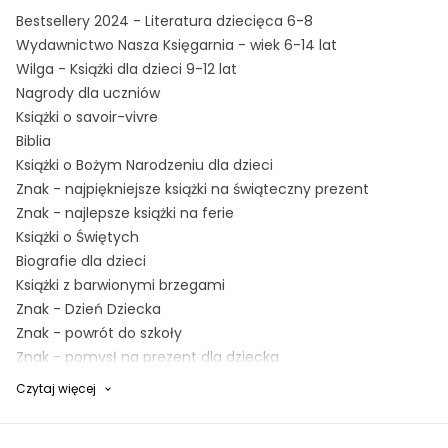
Bestsellery 2024 - Literatura dziecięca 6-8
Wydawnictwo Nasza Księgarnia - wiek 6-14 lat
Wilga - Książki dla dzieci 9-12 lat
Nagrody dla uczniów
Książki o savoir-vivre
Biblia
Książki o Bożym Narodzeniu dla dzieci
Znak - najpiękniejsze książki na świąteczny prezent
Znak - najlepsze książki na ferie
Książki o Świętych
Biografie dla dzieci
Książki z barwionymi brzegami
Znak - Dzień Dziecka
Znak - powrót do szkoły
Znak - pomysł na prezent dla dziecka
Bestsellery 2025 - Literatura dziecięca 9-12
Czytaj więcej
Znak - słońce, przygody i książki dla dzieci
Książki o chrześcijaństwie