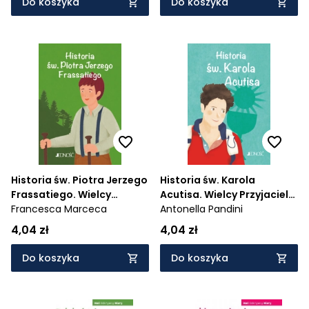
Do koszyka
Do koszyka
Historia św. Piotra Jerzego
Historia św. Karola
Frassatiego. Wielcy
Acutisa. Wielcy Przyjaciele
przyjaciele Jezusa
Francesca Marceca
Jezusa
Antonella Pandini
4,04 zł
4,04 zł
Do koszyka
Do koszyka