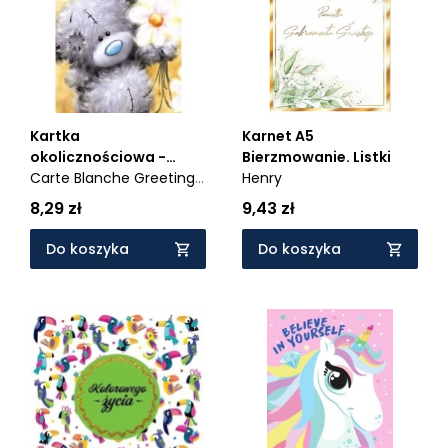
Kartka
Karnet A5
okolicznościowa -
Bierzmowanie. Listki
Thinking of you
Carte Blanche Greetings
Henry
Ltd.
8,29 zł
9,43 zł
Do koszyka
Do koszyka