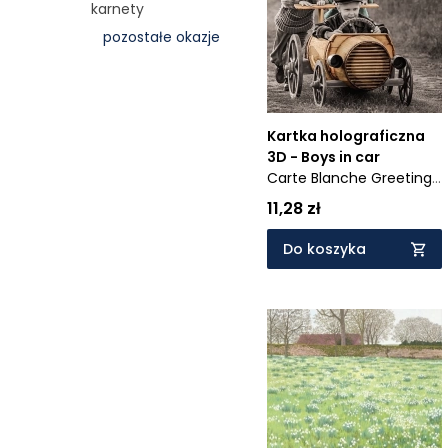
karnety
Cena rosnąco
pozostałe okazje
Cena malejąco
Od najnowszych
Od najstarszych
Kartka holograficzna
3D - Boys in car
Carte Blanche Greetings
Ltd.
11,28 zł
Do koszyka