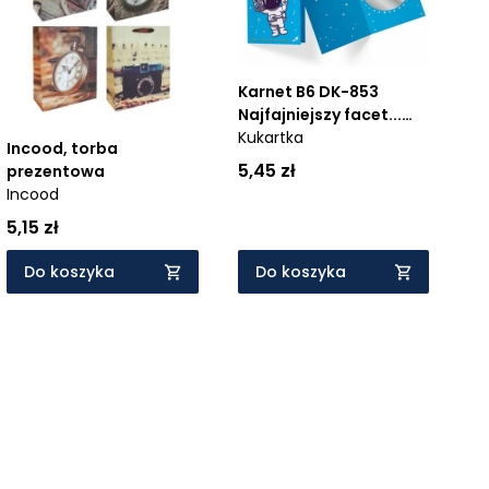
Karnet B6 DK-853
Najfajniejszy facet...
(lusterko)
Kukartka
Incood, torba
5,45 zł
prezentowa
Incood
5,15 zł
Do koszyka
Do koszyka