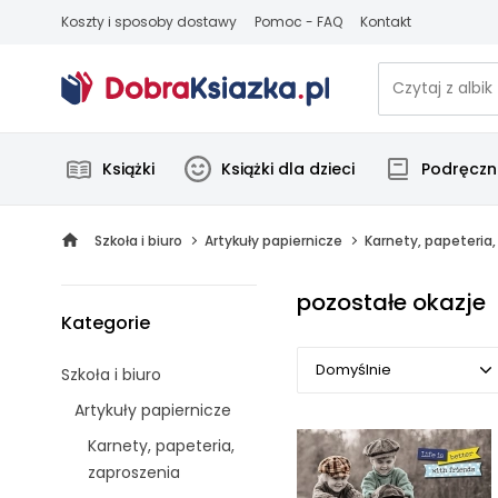
Koszty i sposoby dostawy
Pomoc - FAQ
Kontakt
Książki
Książki dla dzieci
Podręczni
Szkoła i biuro
Artykuły papiernicze
Karnety, papeteria
pozostałe okazje
Kategorie
Domyślnie
Szkoła i biuro
Artykuły papiernicze
Domyślnie
Karnety, papeteria,
Popularne
zaproszenia