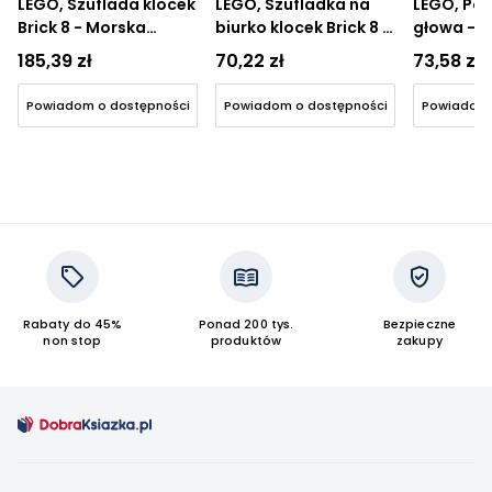
LEGO, Szuflada klocek
LEGO, Szufladka na
LEGO, Poj
Brick 8 - Morska
biurko klocek Brick 8 -
głowa - S
(40061742)
Szara (40211740)
(4032172
185,39 zł
70,22 zł
73,58 zł
Powiadom o dostępności
Powiadom o dostępności
Powiadom 
Rabaty do 45%
Ponad 200 tys.
Bezpieczne
non stop
produktów
zakupy