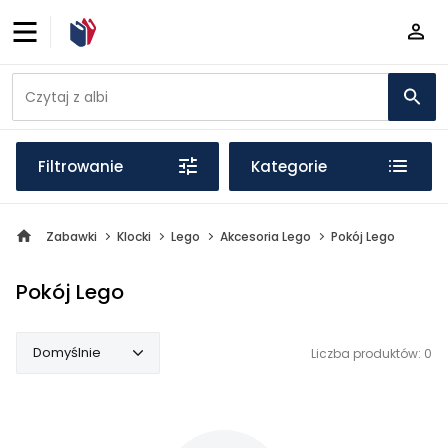
Filtrowanie
Kategorie
Zabawki
Klocki
Lego
Akcesoria Lego
Pokój Lego
Pokój Lego
Domyślnie
Liczba produktów: 0
Domyślnie
Popularne