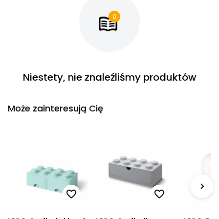
Cena rosnąco
Cena malejąco
Od najnowszych
Od najstarszych
Niestety, nie znaleźliśmy produktów
Może zainteresują Cię