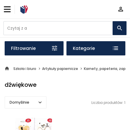
Filtrowanie
Kategorie
Szkoła i biuro
Artykuły papiernicze
Karnety, papeteria, zapro
dźwiękowe
Domyślnie
Liczba produktów: 1
Domyślnie
Popularne