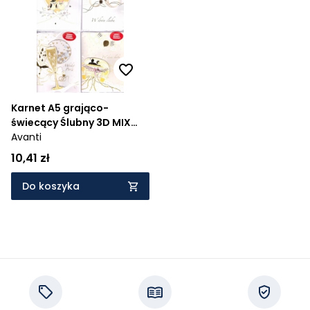
Cena rosnąco
Cena malejąco
Od najnowszych
Od najstarszych
Karnet A5 grająco-
świecący Ślubny 3D MIX
AVANTII
Avanti
10,41 zł
Do koszyka