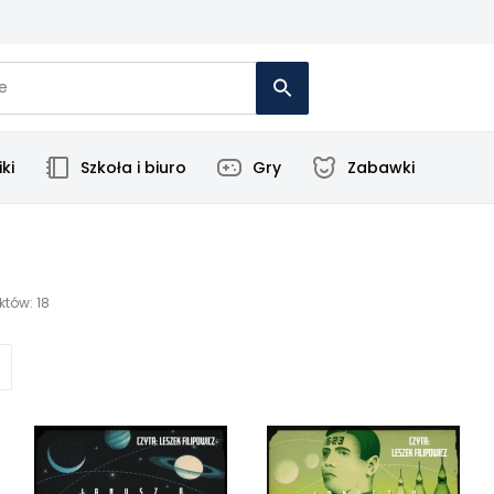
ki
Szkoła i biuro
Gry
Zabawki
któw: 18