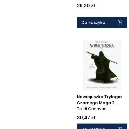
26,20 zł
Do koszyka
Nowicjuszka Trylogia
Czarnego Maga 2
(Audiobook)
Trudi Canavan
30,47 zł