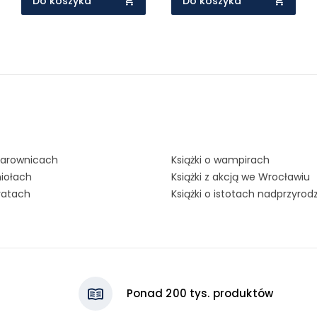
Do koszyka
Do koszyka
czarownicach
Książki o wampirach
niołach
Książki z akcją we Wrocławiu
iratach
Książki o istotach nadprzyro
Ponad 200 tys. produktów