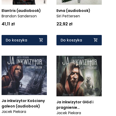
Elantris (audiobook)
Evna (audiobook)
Brandon Sanderson
Siri Pettersen
41,11 zł
22,92 zł
Do koszyka
Do koszyka
Ja inkwizytor Kościany
Ja inkwizytor Głód i
galeon (audiobook)
pragnienie
Jacek Piekara
(Audiobook)
Jacek Piekara