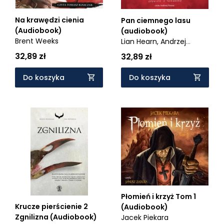
Na krawędzi cienia
Pan ciemnego lasu
(Audiobook)
(audiobook)
Brent Weeks
Lian Hearn,
Andrzej
Ferenc,
Anna Reszka
32,89 zł
32,89 zł
Do koszyka
Do koszyka
Płomień i krzyż Tom 1
Krucze pierścienie 2
(Audiobook)
Zgnilizna (Audiobook)
Jacek Piekara