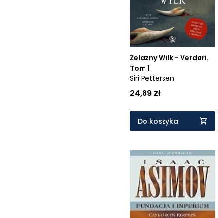
Cena rosnąco
Cena malejąco
Od najnowszych
Żelazny Wilk - Verdari.
Od najstarszych
Tom 1
Siri Pettersen
24,89 zł
Do koszyka