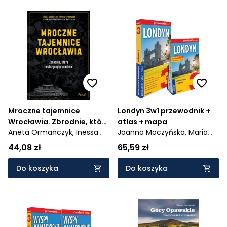
Mroczne tajemnice
Londyn 3w1 przewodnik +
Wrocławia. Zbrodnie, które
atlas + mapa
wstrząsnęły miastem
Aneta Ormańczyk,
Inessa
Joanna Moczyńska,
Maria
Demarczyk
Galek-Tanaka
44,08 zł
65,59 zł
Do koszyka
Do koszyka