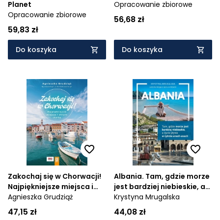
Planet
Opracowanie zbiorowe
Opracowanie zbiorowe
56,68 zł
59,83 zł
Do koszyka
Do koszyka
Zakochaj się w Chorwacji!
Albania. Tam, gdzie morze
Najpiękniejsze miejsca i
jest bardziej niebieskie, a
ukryte skarby
Agnieszka Grudziąż
życie płynie w rytmie
Krystyna Mrugalska
avash-avash
47,15 zł
44,08 zł