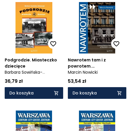
Podgrodzie. Miasteczko
Nawrotem tam i z
dziecięce
powrotem.
Barbara Sowińska-
Czasoprzestrzeń łódzkiej
Marcin Nowicki
Adamczyk
ulicy
36,79 zł
53,54 zł
Do koszyka
Do koszyka