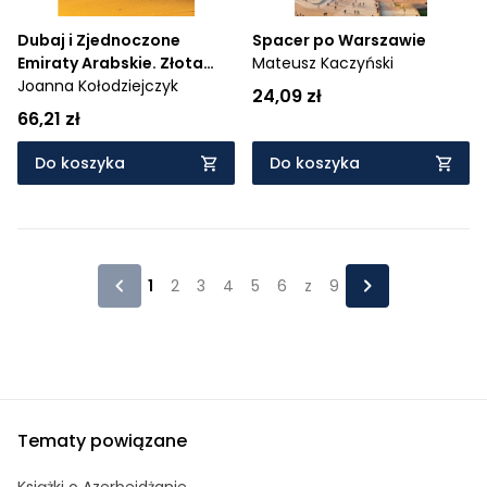
Dubaj i Zjednoczone
Spacer po Warszawie
Emiraty Arabskie. Złota
Mateusz Kaczyński
Seria
Joanna Kołodziejczyk
24,09 zł
66,21 zł
Do koszyka
Do koszyka
1
2
3
4
5
6
z
9
Tematy powiązane