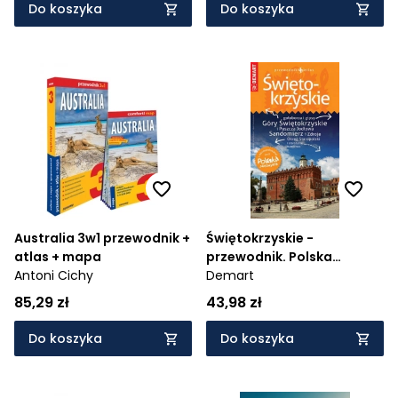
Do koszyka
Do koszyka
Australia 3w1 przewodnik +
Świętokrzyskie -
atlas + mapa
przewodnik. Polska
Antoni Cichy
Niezwykła
Demart
85,29 zł
43,98 zł
Do koszyka
Do koszyka