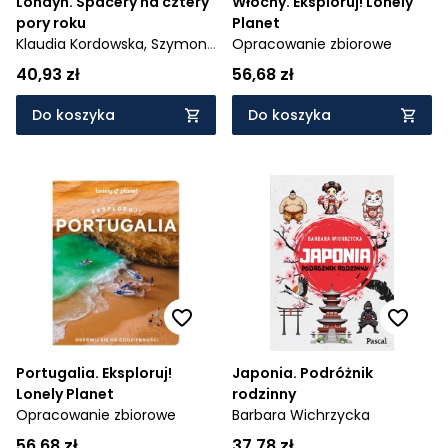
Londyn. Spacery na cztery
Włochy. Eksploruj! Lonely
pory roku
Planet
Klaudia Kordowska,
Szymon
Opracowanie zbiorowe
Kościelny
40,93 zł
56,68 zł
Do koszyka
Do koszyka
Portugalia. Eksploruj!
Japonia. Podróżnik
Lonely Planet
rodzinny
Opracowanie zbiorowe
Barbara Wichrzycka
56,68 zł
37,78 zł