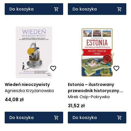
Do koszyka
Do koszyka
Wiedeń nieoczywisty
Estonia – ilustrowany
Agnieszka Krzyżanowska
przewodnik historyczny.
Inflanty Północne i Rewal
Mirek Osip-Pokrywka
44,08 zł
31,52 zł
Do koszyka
Do koszyka