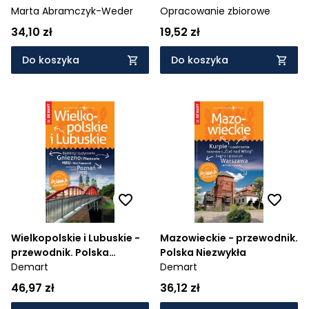
Marta Abramczyk-Weder
Opracowanie zbiorowe
34,10 zł
19,52 zł
Do koszyka
Do koszyka
Wielkopolskie i Lubuskie -
Mazowieckie - przewodnik.
przewodnik. Polska
Polska Niezwykła
Niezywkła
Demart
Demart
46,97 zł
36,12 zł