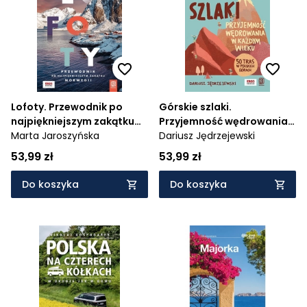
Cena rosnąco
Cena malejąco
Od najnowszych
Od najstarszych
Lofoty. Przewodnik po
Górskie szlaki.
najpiękniejszym zakątku
Przyjemność wędrowania
Norwegii
Marta Jaroszyńska
w każdym wieku. 50 tras w
Dariusz Jędrzejewski
polskich górach
53,99 zł
53,99 zł
Do koszyka
Do koszyka