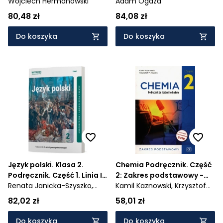
podstawowy. Liceum i
Wojciech Hermanowski
Liceum i technikum -
Adam Ogaza
technikum
1036/2/2020
80,48 zł
84,08 zł
Do koszyka
Do koszyka
Język polski. Klasa 2.
Chemia Podręcznik. Część
Podręcznik. Część 1. Linia I.
2: Zakres podstawowy -
Zakres podstawowy i
Renata Janicka-Szyszko,
984/2/2020
Kamil Kaznowski,
Krzysztof
rozszerzony. Liceum i
Magdalena Steblecka-
M. Pazdro
82,02 zł
58,01 zł
Jankowska
technikum - 1020/3/2020
Do koszyka
Do koszyka