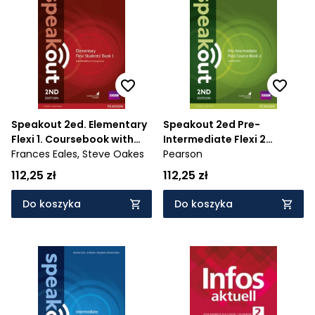
Speakout 2ed. Elementary
Speakout 2ed Pre-
Flexi 1. Coursebook with
Intermediate Flexi 2
MyEnglishLab
Frances Eales,
Steve Oakes
Coursebook
Pearson
112,25 zł
112,25 zł
Do koszyka
Do koszyka