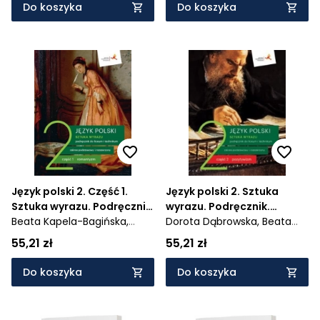
964/2/2020
Do koszyka
Do koszyka
Język polski 2. Część 1.
Język polski 2. Sztuka
Sztuka wyrazu. Podręcznik
wyrazu. Podręcznik.
dla liceum i technikum.
Beata Kapela-Bagińska,
Liceum i technikum. Część
Dorota Dąbrowska,
Beata
Zakresy podstawowy i
Dorota Dąbrowska
2. Zakresy podstawowy i
Kapela-Bagińska
55,21 zł
55,21 zł
rozszerzony - 1022/3/2020
rozszerzony
Do koszyka
Do koszyka