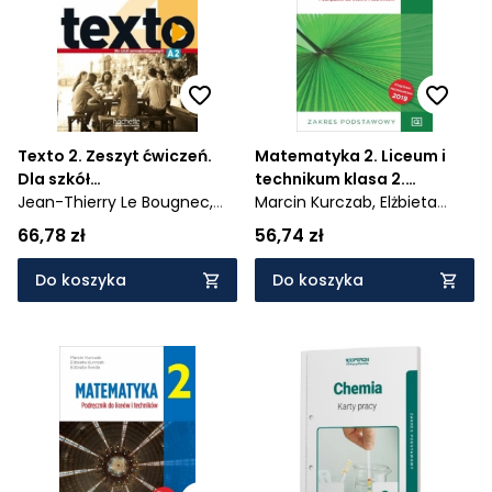
Texto 2. Zeszyt ćwiczeń.
Matematyka 2. Liceum i
Dla szkół
technikum klasa 2.
ponadpodstawowych
Jean-Thierry Le Bougnec,
Podręcznik. Zakres
Marcin Kurczab,
Elżbieta
Marie-Jose Lopes
Kurczab,
Elżbieta Świda
podstawowy - 972/2/2020
66,78 zł
56,74 zł
Do koszyka
Do koszyka