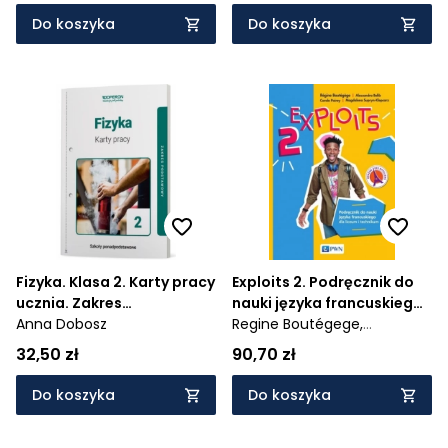
Do koszyka
Do koszyka
Fizyka. Klasa 2. Karty pracy
Exploits 2. Podręcznik do
ucznia. Zakres
nauki języka francuskiego
podstawowy. Liceum i
Anna Dobosz
- 976/2/2020
Regine Boutégege,
technikum
Alessandra Bello,
Carole
32,50 zł
90,70 zł
Poirey,
Magdalena Supryn-
Klepcarz
Do koszyka
Do koszyka