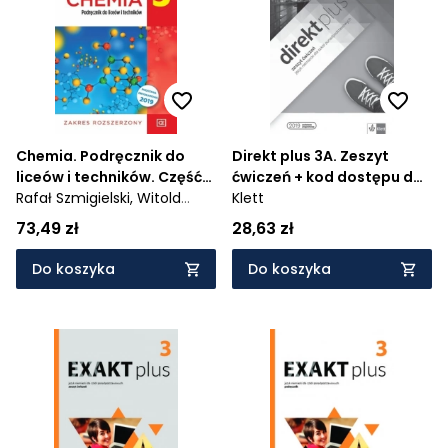
Cena rosnąco
Cena malejąco
Od najnowszych
Od najstarszych
Chemia. Podręcznik do
Direkt plus 3A. Zeszyt
liceów i techników. Część
ćwiczeń + kod dostępu do
3. Zakres rozszerzony -
Rafał Szmigielski,
Witold
podręcznika i ćwiczeń
Klett
968/3/2021
Danikiewicz
interaktywnych
73,49 zł
28,63 zł
Do koszyka
Do koszyka