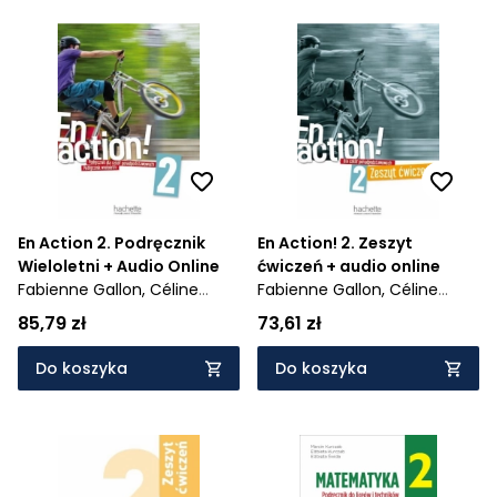
En Action 2. Podręcznik
En Action! 2. Zeszyt
Wieloletni + Audio Online
ćwiczeń + audio online
Fabienne Gallon,
Céline
Fabienne Gallon,
Céline
Himber
Himber
85,79 zł
73,61 zł
Do koszyka
Do koszyka