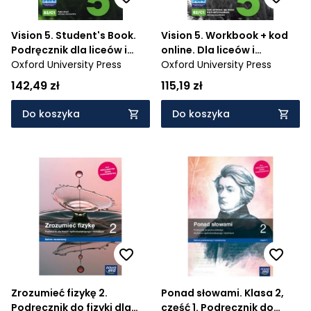
Vision 5. Student's Book.
Vision 5. Workbook + kod
Podręcznik dla liceów i
online. Dla liceów i
techników. Poziom B2/C1 -
Oxford University Press
techników. Poziom B2/C1
Oxford University Press
986/5/2020; 985/5/2020
142,49 zł
115,19 zł
Do koszyka
Do koszyka
Zrozumieć fizykę 2.
Ponad słowami. Klasa 2,
Podręcznik do fizyki dla
część 1. Podręcznik do