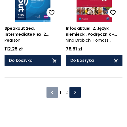
Speakout 2ed.
Infos aktuell 2. Język
Intermediate Flexi 2
niemiecki. Podręcznik +
Coursebook
Pearson
kod (Interaktywny
Nina Drabich,
Tomasz
podręcznik) kod wklejony -
Gajownik,
Birgit Sekulski,
112,25 zł
78,51 zł
1026//2/2019
Cezary Serzysko
Do koszyka
Do koszyka
1
2