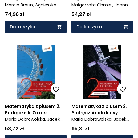
liceum
Marcin Braun,
Agnieszka
języka polskiego dla
Małgorzata Chmiel,
Joanna
ogólnokształcącego i
Byczuk,
Krzysztof Byczuk
liceum
Kościerz,
Anna Cisowska
74,96 zł
54,27 zł
technikum. Zakres
ogólnokształcącego i
rozszerzony - Szkoła
technikum. Zakres
Do koszyka
Do koszyka
ponadpodstawowa -
podstawowy i rozszerzony
1002/2/2020
- Szkoła
ponadpodstawowa -
1014/3/2020
Matematyka z plusem 2.
Matematyka z plusem 2.
Podręcznik. Zakres
Podręcznik dla klasy
podstawowy. Liceum i
Maria Dobrowolska,
Jacek
drugiej liceum i technikum.
Maria Dobrowolska,
Jacek
technikum. Po szkole
Lech,
Marcin Karpiński
Zakres rozszerzony -
Lech,
Marcin Karpiński
53,72 zł
65,31 zł
podstawowej -
963/2/2020