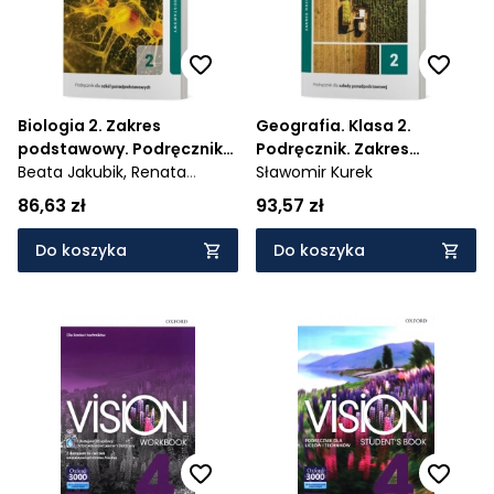
Biologia 2. Zakres
Geografia. Klasa 2.
podstawowy. Podręcznik
Podręcznik. Zakres
dla szkół
Beata Jakubik,
Renata
rozszerzony. Liceum i
Sławomir Kurek
ponadpodstawowych -
Szymańska
technikum.
86,63 zł
93,57 zł
1030/2/2021
Do koszyka
Do koszyka