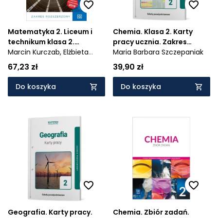
Matematyka 2. Liceum i
Chemia. Klasa 2. Karty
technikum klasa 2.
pracy ucznia. Zakres
Podręcznik. Zakres
Marcin Kurczab,
Elżbieta
podstawowy. Liceum i
Maria Barbara Szczepaniak
Kurczab,
Elżbieta Świda
rozszerzony - 979/2/2020
technikum
67,23 zł
39,90 zł
Do koszyka
Do koszyka
Geografia. Karty pracy.
Chemia. Zbiór zadań.