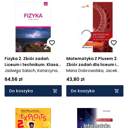
Fizyka 2. Zbiór zadań.
Matematyka Z Plusem 2.
Liceum i technikum. Klasa
Zbiór zadań dla liceum i
2. Zakres rozszerzony
Jadwiga Salach,
Katarzyna
technikum. Zakres
Maria Dobrowolska,
Jacek
Nessing,
Agnieszka Bożek
podstawowy i rozszerzony
Lech,
Marcin Karpiński,
Adam
64,56 zł
43,80 zł
Wojaczek
Do koszyka
Do koszyka