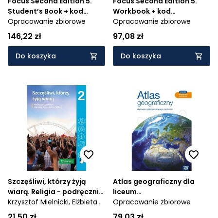
Focus Second Edition 5.
Focus Second Edition 5.
Student’s Book + kod
Workbook + kod
(Digital Resources +
Opracowanie zbiorowe
(Interactive Workbook)
Opracowanie zbiorowe
Interactive eBook)
146,22 zł
97,08 zł
Do koszyka
Do koszyka
Szczęśliwi, którzy żyją
Atlas geograficzny dla
wiarą. Religia - podręcznik
liceum
dla 2. klasy liceum i
Krzysztof Mielnicki,
Elżbieta
ogólnokształcącego i
Opracowanie zbiorowe
technikum - AZ-32-01/18-
Kondrak
technikum
21,50 zł
79,03 zł