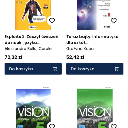
Exploits 2. Zeszyt ćwiczeń
Teraz bajty. Informatyka
do nauki języka
dla szkół
francuskiego
Alessandra Bello,
Carole
ponadpodstawowych.
Grażyna Koba
Poirey,
Magdalena Supryn-
Zakres podstawowy. Klasa
72,32 zł
52,42 zł
Klepcarz,
Regine Boutégege
2
Do koszyka
Do koszyka