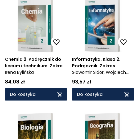
Chemia 2. Podręcznik do
Informatyka. Klasa 2.
liceum i technikum. Zakres
Podręcznik. Zakres
podstawowy -
Irena Bylińska
rozszerzony. Liceum i
Sławomir Sidor,
Wojciech
1050/2/2020
Hermanowski
technikum - 1048/2/2020
84,08 zł
93,57 zł
Do koszyka
Do koszyka