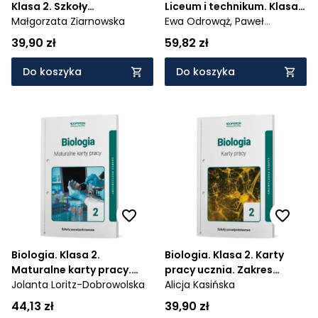
Klasa 2. Szkoły
Liceum i technikum. Klasa
ponadpodstawowe.
Małgorzata Ziarnowska
2. Zakres podstawowy i
Ewa Odrowąż,
Paweł
Zakres podstawowy
rozszerzony
Bernard,
Joanna
39,90 zł
59,82 zł
Hetmańczyk
Do koszyka
Do koszyka
Biologia. Klasa 2.
Biologia. Klasa 2. Karty
Maturalne karty pracy.
pracy ucznia. Zakres
Zakres rozszerzony.
Jolanta Loritz-Dobrowolska
podstawowy. Liceum i
Alicja Kasińska
Liceum i technikum
technikum
44,13 zł
39,90 zł