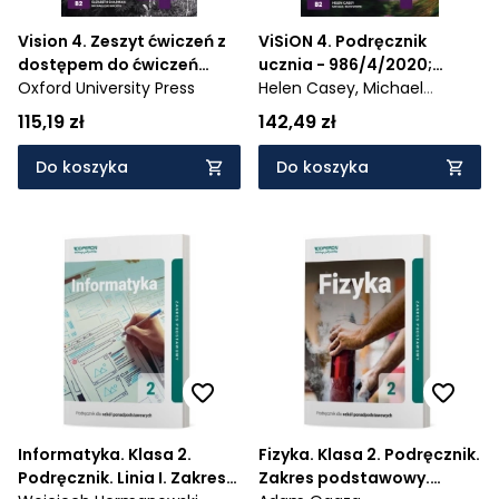
Vision 4. Zeszyt ćwiczeń z
ViSiON 4. Podręcznik
dostępem do ćwiczeń
ucznia - 986/4/2020;
interaktywnych Online
Oxford University Press
985/4/2020
Helen Casey,
Michael
Practice oraz aplikacji
Duckworth
115,19 zł
142,49 zł
Oxford Learner’s
Advanced Dictionary
Do koszyka
Do koszyka
Informatyka. Klasa 2.
Fizyka. Klasa 2. Podręcznik.
Podręcznik. Linia I. Zakres
Zakres podstawowy.