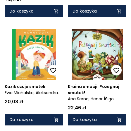
Do koszyka
Do koszyka
Kazik czuje smutek
Kraina emocji. Pożegnaj
Ewa Michalska,
Aleksandra
smutek!
Belta-Iwacz
Ana Serna,
Henar Íñigo
20,03 zł
22,46 zł
Do koszyka
Do koszyka