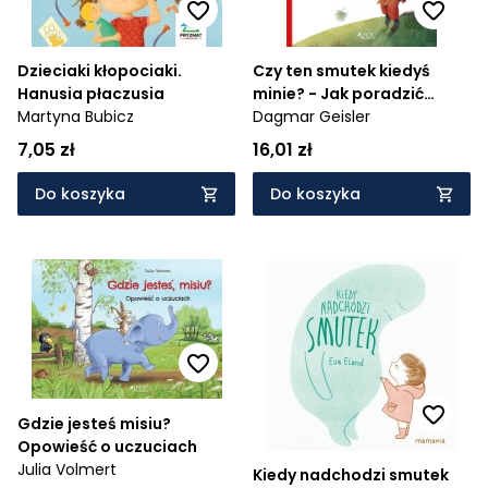
Dzieciaki kłopociaki.
Czy ten smutek kiedyś
Hanusia płaczusia
minie? - Jak poradzić
Martyna Bubicz
sobie z żalem
Dagmar Geisler
7,05 zł
16,01 zł
Do koszyka
Do koszyka
Gdzie jesteś misiu?
Opowieść o uczuciach
Julia Volmert
Kiedy nadchodzi smutek