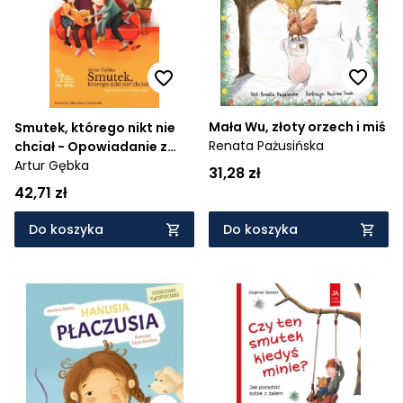
Mała Wu, złoty orzech i miś
Smutek, którego nikt nie
Renata Pażusińska
chciał - Opowiadanie z
ćwiczeniami
Artur Gębka
31,28 zł
42,71 zł
Do koszyka
Do koszyka