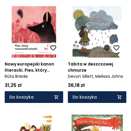
Nowy europejski kanon
Tabita w deszczowej
literacki. Pies, który
chmurze
rozweselił smutki
Rūta Briede
Devon Sillett,
Melissa Johns
31,25 zł
36,18 zł
Do koszyka
Do koszyka