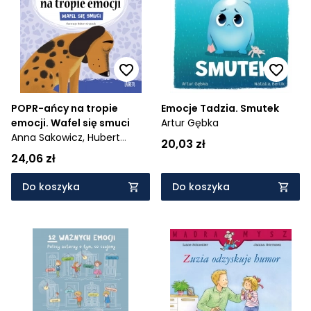
Cena rosnąco
Cena malejąco
Od najnowszych
Od najstarszych
POPR-ańcy na tropie
Emocje Tadzia. Smutek
emocji. Wafel się smuci
Artur Gębka
Anna Sakowicz,
Hubert
20,03 zł
Grajczak
24,06 zł
Do koszyka
Do koszyka