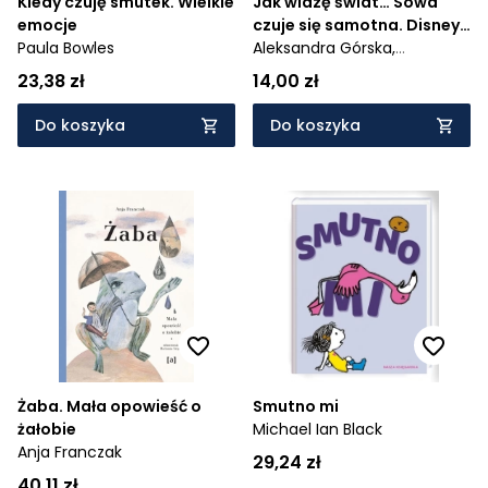
Kiedy czuję smutek. Wielkie
Jak widzę świat… Sowa
emocje
czuje się samotna. Disney
Paula Bowles
Kubuś i Przyjaciele
Aleksandra Górska,
Magdalena Dej
23,38 zł
14,00 zł
Do koszyka
Do koszyka
Żaba. Mała opowieść o
Smutno mi
żałobie
Michael Ian Black
Anja Franczak
29,24 zł
40,11 zł