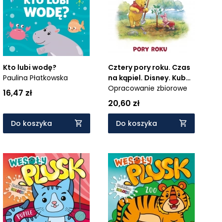
Kto lubi wodę?
Cztery pory roku. Czas
Paulina Płatkowska
na kąpiel. Disney. Kubuś
i Przyjaciele
Opracowanie zbiorowe
16,47 zł
20,60 zł
Do koszyka
Do koszyka