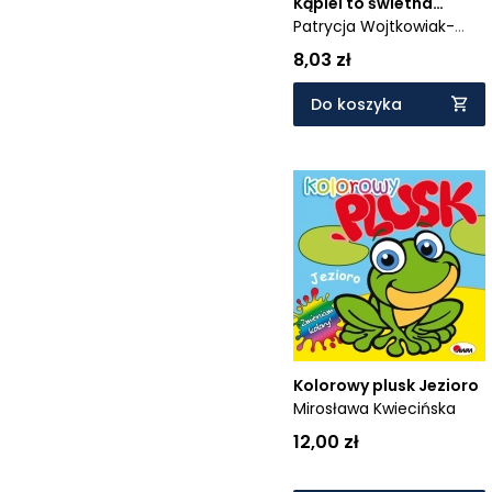
Kąpiel to świetna
zabawa. Dobranoc,
Patrycja Wojtkowiak-
Trefliki na noc
Skóra
8,03 zł
Do koszyka
Kolorowy plusk Jezioro
Mirosława Kwiecińska
12,00 zł