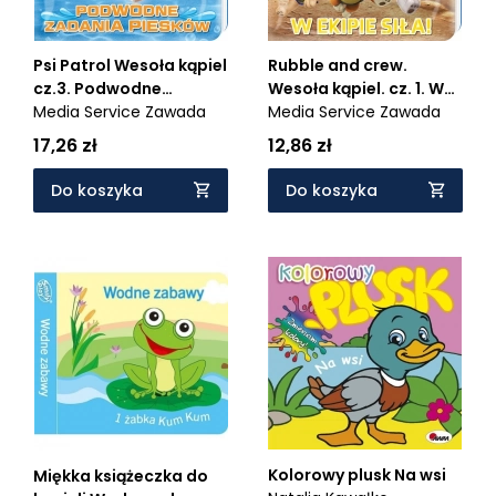
Psi Patrol Wesoła kąpiel
Rubble and crew.
cz.3. Podwodne
Wesoła kąpiel. cz. 1. W
zadania piesków
Media Service Zawada
ekipie siła!
Media Service Zawada
17,26 zł
12,86 zł
Do koszyka
Do koszyka
Kolorowy plusk Na wsi
Miękka książeczka do