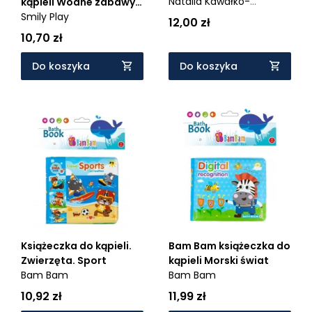
Natalia Kawałko-
kąpieli Wodne zabawy
Dzikowska
Smily Play
(SP83976) - Wiek: 6m+
12,00 zł
10,70 zł
Do koszyka
Do koszyka
Książeczka do kąpieli.
Bam Bam książeczka do
Zwierzęta. Sport
kąpieli Morski świat
Bam Bam
Bam Bam
10,92 zł
11,99 zł