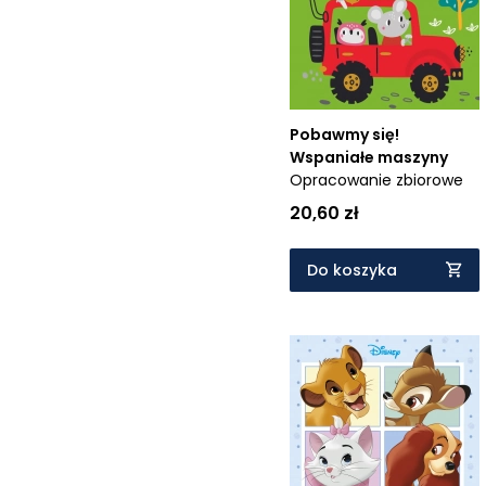
Cena rosnąco
Cena malejąco
Od najnowszych
Pobawmy się!
Od najstarszych
Wspaniałe maszyny
Opracowanie zbiorowe
20,60 zł
Do koszyka