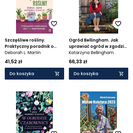
Szczęśliwe rośliny.
Ogród Bellingham. Jak
Praktyczny poradnik o
uprawiać ogród w zgodzie
zasadach pielęgnacji
Deborah L. Martin
z naturą
Katarzyna Bellingham
ponad 100 kwiatów
41,52 zł
66,33 zł
doniczkowych
Do koszyka
Do koszyka