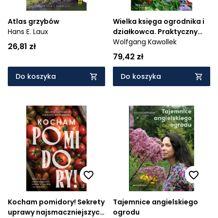
Atlas grzybów
Wielka księga ogrodnika i
Hans E. Laux
działkowca. Praktyczny
poradnik
Wolfgang Kawollek
26,81 zł
79,42 zł
Do koszyka
Do koszyka
Kocham pomidory! Sekrety
Tajemnice angielskiego
uprawy najsmaczniejszych
ogrodu