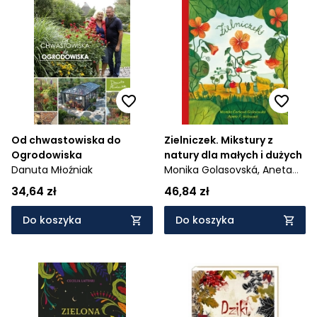
Od chwastowiska do
Zielniczek. Mikstury z
Ogrodowiska
natury dla małych i dużych
Danuta Młoźniak
Monika Golasovská,
Aneta
Holasová
34,64 zł
46,84 zł
Do koszyka
Do koszyka