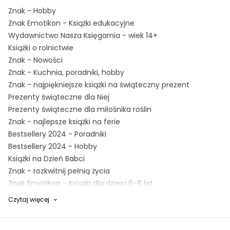
Znak - Hobby
Znak Emotikon - Książki edukacyjne
Wydawnictwo Nasza Księgarnia - wiek 14+
Książki o rolnictwie
Znak - Nowości
Znak - Kuchnia, poradniki, hobby
Znak - najpiękniejsze książki na świąteczny prezent
Prezenty świąteczne dla Niej
Prezenty świąteczne dla miłośnika roślin
Znak - najlepsze książki na ferie
Bestsellery 2024 - Poradniki
Bestsellery 2024 - Hobby
Książki na Dzień Babci
Znak - rozkwitnij pełnią życia
Znak Emotikon - Książki dla dzieci 6-8 lat
Znak - Książki dla dzieci
Czytaj więcej
Znak - Poradniki
Znak - Dzień Dziecka