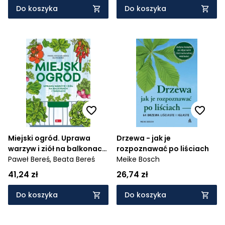
Do koszyka
Do koszyka
Miejski ogród. Uprawa
Drzewa - jak je
warzyw i ziół na balkonach
rozpoznawać po liściach
i tarasach
Paweł Bereś,
Beata Bereś
Meike Bosch
41,24 zł
26,74 zł
Do koszyka
Do koszyka