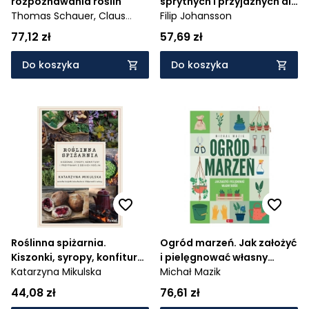
rozpoznawania roślin
sprytnych i przyjaznych dla
Thomas Schauer,
Claus
środowiska pomysłów do
Filip Johansson
Caspari,
Stefan Caspari
ogrodu
77,12 zł
57,69 zł
Do koszyka
Do koszyka
Roślinna spiżarnia.
Ogród marzeń. Jak założyć
Kiszonki, syropy, konfitury i
i pielęgnować własny
przyprawy z dzikich roślin
Katarzyna Mikulska
ogród
Michał Mazik
44,08 zł
76,61 zł