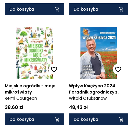
Do koszyka
Do koszyka
Miejskie ogródki - moje
Wpływ Księżyca 2024.
mikroświaty
Poradnik ogrodniczy z
Remi Courgeon
kalendarzem na cały rok
Witold Czuksanow
38,60 zł
48,43 zł
Do koszyka
Do koszyka