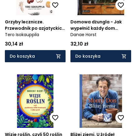
Grzyby lecznicze.
Domowa dżungla - Jak
Przewodnik po azjatyckich
wypełnić każdy dom
grzybach, które
Tero Isokauppila
szczęśliwymi roślinami
Danae Horst
odmładzają ciało, dodają
30,14 zł
32,10 zł
energii i przedłużają życie
Do koszyka
Do koszyka
Wizje roślin, czyli 50 roślin
Bliżej ziemi. U źródeł