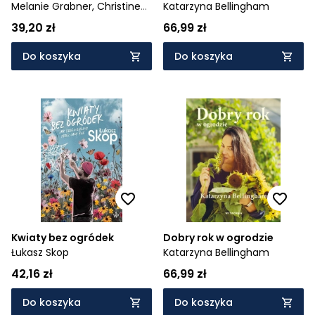
odmian w ogrodzie i na
Melanie Grabner,
Christine
Katarzyna Bellingham
balkonie
Weidenweber
39,20 zł
66,99 zł
Do koszyka
Do koszyka
Kwiaty bez ogródek
Dobry rok w ogrodzie
Łukasz Skop
Katarzyna Bellingham
42,16 zł
66,99 zł
Do koszyka
Do koszyka