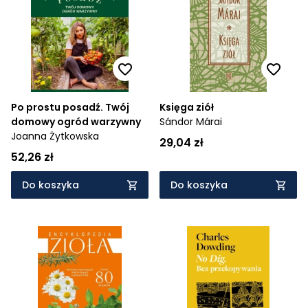
Cena rosnąco
Cena malejąco
Od najnowszych
Od najstarszych
Po prostu posadź. Twój
Księga ziół
domowy ogród warzywny
Sándor Márai
Joanna Żytkowska
29,04 zł
52,26 zł
Do koszyka
Do koszyka