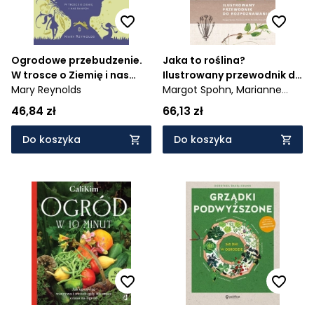
Ogrodowe przebudzenie.
Jaka to roślina?
W trosce o Ziemię i nas
Ilustrowany przewodnik do
samych
Mary Reynolds
rozpoznawania
Margot Spohn,
Marianne
Golte-Bechtle,
Roland
46,84 zł
66,13 zł
Spohn
Do koszyka
Do koszyka