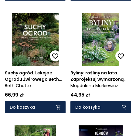
Suchy ogród. Lekcje z
Byliny: rośliny na lata.
Ogrodu Żwirowego Beth
Zaprojektuj wymarzoną
Chatto
Beth Chatto
rabatę
Magdalena Markiewicz
66,99 zł
44,95 zł
Do koszyka
Do koszyka