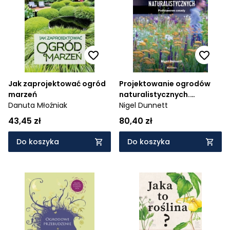
Jak zaprojektować ogród
Projektowanie ogrodów
marzeń
naturalistycznych.
Danuta Młoźniak
Podstawowe zasady
Nigel Dunnett
43,45 zł
80,40 zł
Do koszyka
Do koszyka