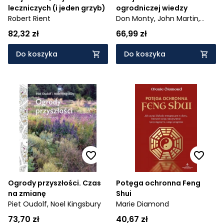
leczniczych (i jeden grzyb)
ogrodniczej wiedzy
Robert Rient
Don Monty,
John Martin,
Jason Ingram,
Derry Moore
82,32 zł
66,99 zł
Do koszyka
Do koszyka
Ogrody przyszłości. Czas
Potęga ochronna Feng
na zmianę
Shui
Piet Oudolf,
Noel Kingsbury
Marie Diamond
73,70 zł
40,67 zł