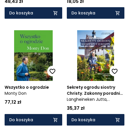
48,43 zł
18,05 zł
Do koszyka
Do koszyka
Wszystko o ogrodzie
Sekrety ogrodu siostry
Monty Don
Christy. Zakonny poradnik
ogrodniczy. Dlaczego
Langheineken Jutta,
77,12 zł
rzodkiewki kochają
Weinrich Christa
35,37 zł
marchewki
Do koszyka
Do koszyka