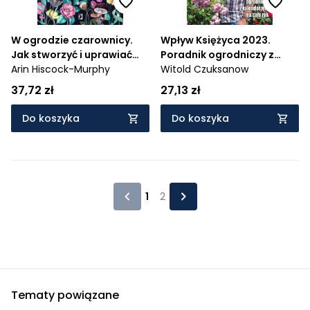
W ogrodzie czarownicy.
Wpływ Księżyca 2023.
Jak stworzyć i uprawiać
Poradnik ogrodniczy z
magiczny roślinny zakątek
Arin Hiscock-Murphy
kalendarzem na cały rok
Witold Czuksanow
37,72 zł
27,13 zł
Do koszyka
Do koszyka
1
2
Tematy powiązane