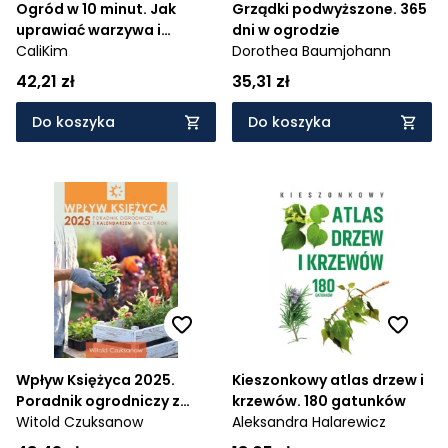
Ogród w 10 minut. Jak
Grządki podwyższone. 365
uprawiać warzywa i
dni w ogrodzie
owoce, gdy nie masz czasu
CaliKim
Dorothea Baumjohann
na ogród
42,21 zł
35,31 zł
Do koszyka
Do koszyka
Wpływ Księżyca 2025.
Kieszonkowy atlas drzew i
Poradnik ogrodniczy z
krzewów. 180 gatunków
kalendarzem na cały rok
Witold Czuksanow
Aleksandra Halarewicz