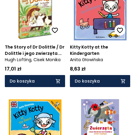
Cena rosnąco
Cena malejąco
Od najnowszych
Od najstarszych
The Story of Dr Dolittle / Dr
Kitty Kotty at the
Dolittle i jego zwierzęta.
Kindergarten
Czytam po angielsku
Hugh Lofting,
Cisek Monika
Anita Głowińska
17,01 zł
8,63 zł
Do koszyka
Do koszyka