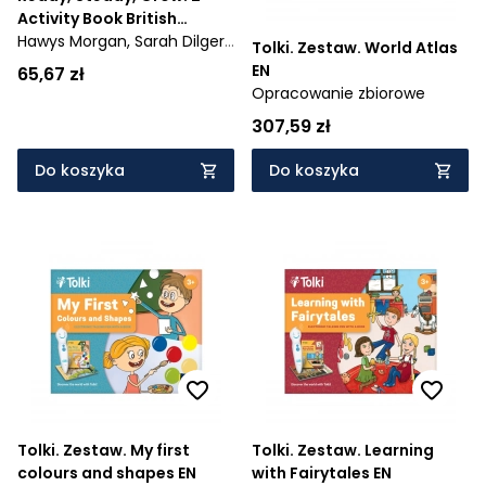
Activity Book British
English
Hawys Morgan,
Sarah Dilger,
Tolki. Zestaw. World Atlas
Kate Gregson,
Carolyn
EN
65,67 zł
Wright
Opracowanie zbiorowe
307,59 zł
Do koszyka
Do koszyka
Tolki. Zestaw. My first
Tolki. Zestaw. Learning
colours and shapes EN
with Fairytales EN