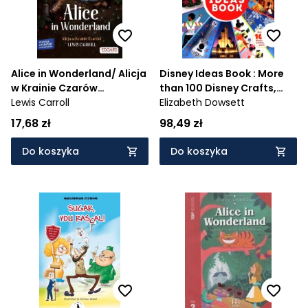
Alice in Wonderland/ Alicja
Disney Ideas Book : More
w Krainie Czarów
than 100 Disney Crafts,
Adaptacja klasyki z
Lewis Carroll
Activities, and Games
Elizabeth Dowsett
ćwiczeniami do nauki
17,68 zł
98,49 zł
Do koszyka
Do koszyka