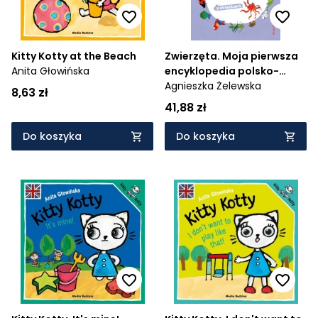
Kitty Kotty at the Beach
Zwierzęta. Moja pierwsza
Anita Głowińska
encyklopedia polsko-
angielska z okienkami
Agnieszka Żelewska
8,63 zł
41,88 zł
Do koszyka
Do koszyka