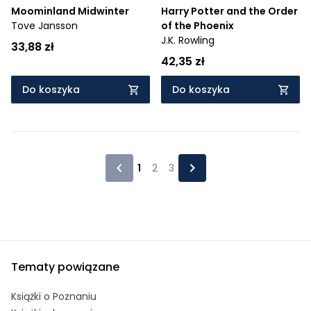
Moominland Midwinter
Harry Potter and the Order
Tove Jansson
of the Phoenix
J.K. Rowling
33,88 zł
42,35 zł
Do koszyka
Do koszyka
1
2
3
Tematy powiązane
Książki o Poznaniu