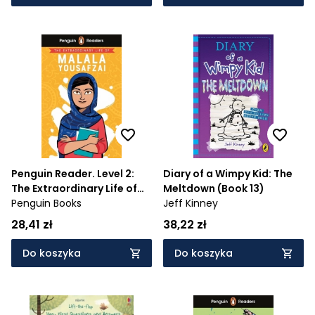
Penguin Reader. Level 2:
Diary of a Wimpy Kid: The
The Extraordinary Life of
Meltdown (Book 13)
Malala Yousafzai
Penguin Books
Jeff Kinney
28,41 zł
38,22 zł
Do koszyka
Do koszyka