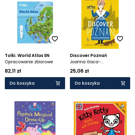
Tolki. World Atlas EN
Discover Poznań
Opracowanie zbiorowe
Joanna Gaca-
Wyczółkowska,
Katarzyna
82,11 zł
25,06 zł
Kamińska,
Ola Pumpkin
Do koszyka
Do koszyka