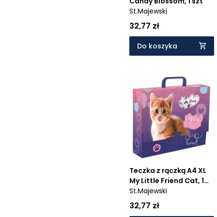
Candy Blossom, 1 szt
St.Majewski
32,77 zł
Do koszyka
Teczka z rączką A4 XL
My Little Friend Cat, 1
szt
St.Majewski
32,77 zł