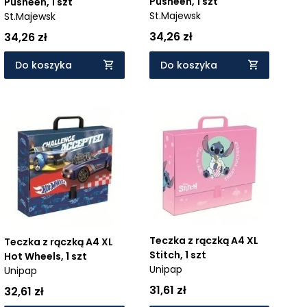
Pusheen, 1 szt
Pusheen, 1 szt
St.Majewsk
St.Majewsk
34,26 zł
34,26 zł
Do koszyka
Do koszyka
Teczka z rączką A4 XL
Teczka z rączką A4 XL
Stitch, 1 szt
Hot Wheels, 1 szt
Unipap
Unipap
31,61 zł
32,61 zł