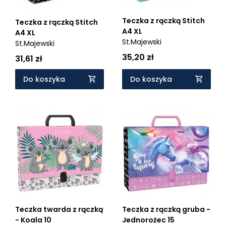
Teczka z rączką Stitch
Teczka z rączką Stitch
A4 XL
A4 XL
St.Majewski
St.Majewski
35,20 zł
31,61 zł
Do koszyka
Do koszyka
Teczka twarda z rączką
Teczka z rączką gruba -
- Koala 10
Jednorożec 15