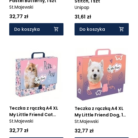
Pastel Butterfly, 1 szt
Stitch, 1 szt
St.Majewski
Unipap
32,77 zł
31,61 zł
Do koszyka
Do koszyka
Teczka z rączką A4 XL
Teczka z rączką A4 XL
My Little Friend Cat
My Little Friend Dog, 1
Pastel, 1 szt
St.Majewski
szt
St.Majewski
32,77 zł
32,77 zł