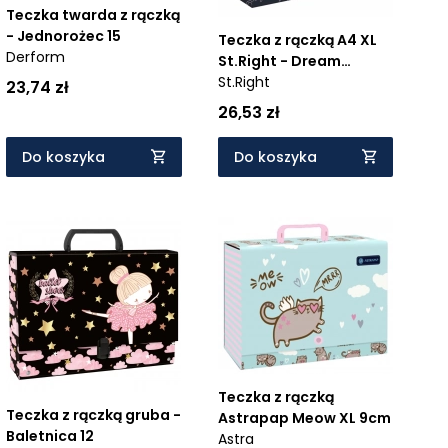
Teczka twarda z rączką
- Jednorożec 15
Teczka z rączką A4 XL
Derform
St.Right - Dream
Unicorn
St.Right
23,74 zł
26,53 zł
Do koszyka
Do koszyka
Teczka z rączką
Teczka z rączką gruba -
Astrapap Meow XL 9cm
Baletnica 12
Astra