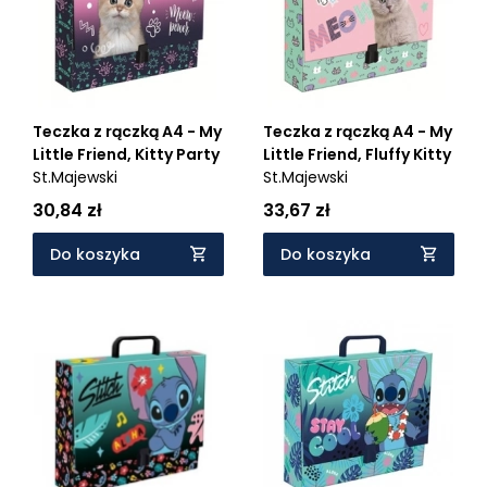
Teczka z rączką A4 - My
Teczka z rączką A4 - My
Little Friend, Kitty Party
Little Friend, Fluffy Kitty
St.Majewski
St.Majewski
30,84 zł
33,67 zł
Do koszyka
Do koszyka