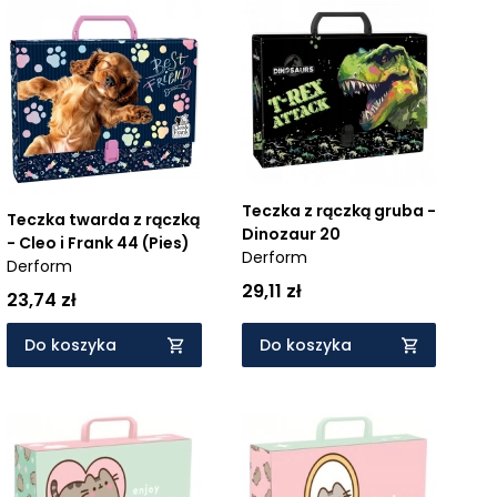
Teczka z rączką gruba -
Teczka twarda z rączką
Dinozaur 20
- Cleo i Frank 44 (Pies)
Derform
Derform
29,11 zł
23,74 zł
Do koszyka
Do koszyka