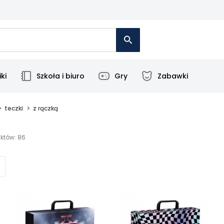
ki
Szkoła i biuro
Gry
Zabawki
teczki
z rączką
któw: 86