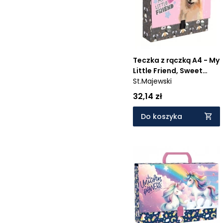
Teczka z rączką A4 - My
Little Friend, Sweet
Pomeranian
St.Majewski
32,14 zł
Do koszyka