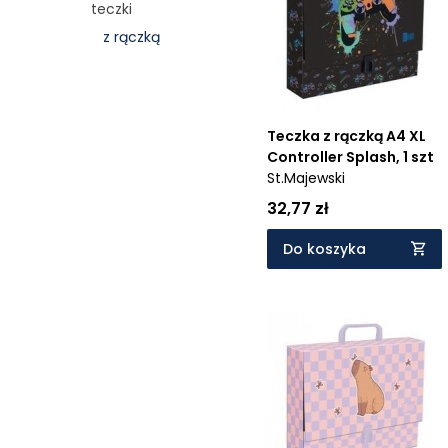
teczki
Cena rosnąco
z rączką
Cena malejąco
Od najnowszych
Od najstarszych
Teczka z rączką A4 XL
Controller Splash, 1 szt
St.Majewski
32,77 zł
Do koszyka