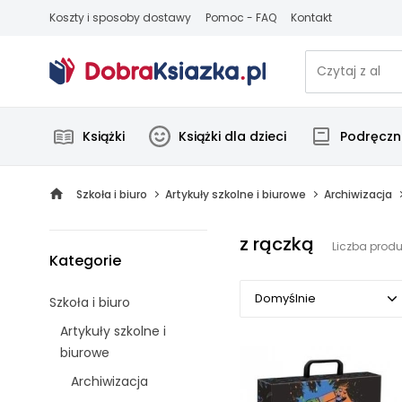
Koszty i sposoby dostawy
Pomoc - FAQ
Kontakt
Książki
Książki dla dzieci
Podręczni
Szkoła i biuro
Artykuły szkolne i biurowe
Archiwizacja
z rączką
Liczba produ
Kategorie
Domyślnie
Szkoła i biuro
Artykuły szkolne i
Domyślnie
biurowe
Popularne
Archiwizacja