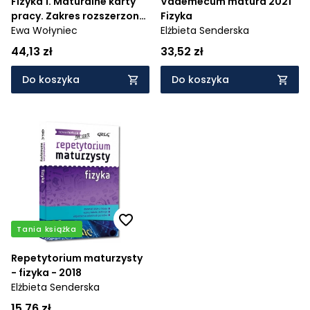
Fizyka 1. Maturalne karty
Vademecum matura 2021
pracy. Zakres rozszerzony.
Fizyka
Szkoła ponadpodstawowa
Ewa Wołyniec
Elżbieta Senderska
44,13 zł
33,52 zł
Do koszyka
Do koszyka
Tania książka
Repetytorium maturzysty
- fizyka - 2018
Elżbieta Senderska
15,76 zł