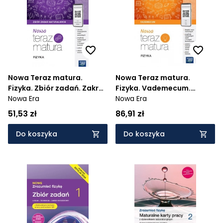
Cena rosnąco
Cena malejąco
Od najnowszych
Od najstarszych
Nowa Teraz matura.
Nowa Teraz matura.
Fizyka. Zbiór zadań. Zakres
Fizyka. Vademecum.
rozszerzony. 2024/2025
Nowa Era
Zakres rozszerzony.
Nowa Era
2024/2025
51,53 zł
86,91 zł
Do koszyka
Do koszyka