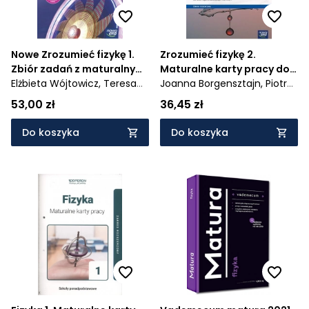
Nowe Zrozumieć fizykę 1.
Zrozumieć fizykę 2.
Zbiór zadań z maturalnymi
Maturalne karty pracy do
kartami pracy. Edycja
Elżbieta Wójtowicz,
Teresa
fizyki dla liceum
Joanna Borgensztajn,
Piotr
2024
Stolecka,
Bogdan Mendel
ogólnokształcącego i
Toma
53,00 zł
36,45 zł
technikum zakres
rozszerzony - Szkoła
Do koszyka
Do koszyka
ponadpodstawowa