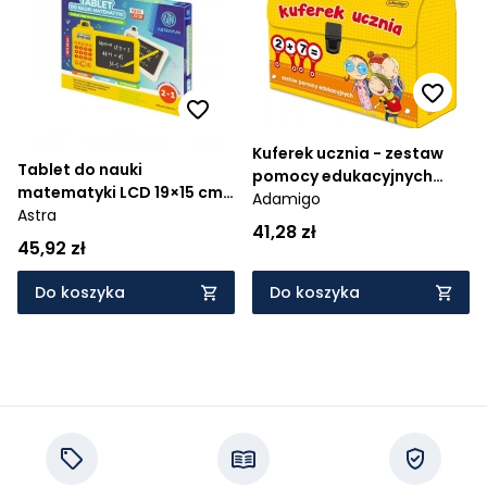
Cena rosnąco
Cena malejąco
Od najnowszych
Kuferek ucznia - zestaw
Od najstarszych
Tablet do nauki
pomocy edukacyjnych
matematyki LCD 19×15 cm
(07141)
Adamigo
+ Polski lektor, 1 szt.
Astra
41,28 zł
45,92 zł
Do koszyka
Do koszyka