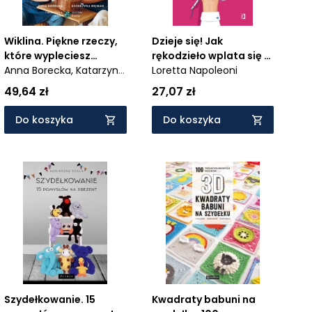
Wiklina. Piękne rzeczy,
Dzieje się! Jak
które wypleciesz
rękodzieło wplata się w
sam(a)
Anna Borecka,
Katarzyna
historię świata i nas
Loretta Napoleoni
Nejman
samych
49,64 zł
27,07 zł
Do koszyka
Do koszyka
Szydełkowanie. 15
Kwadraty babuni na