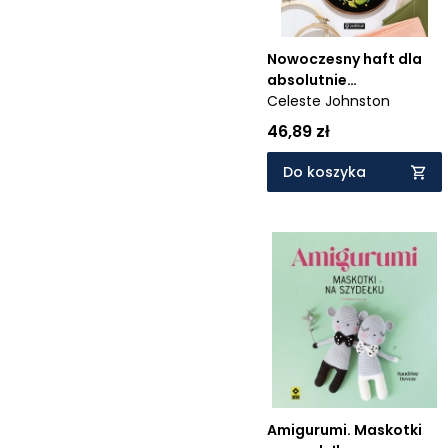
Nowoczesny haft dla
absolutnie
początkujących
Celeste Johnston
46,89 zł
Do koszyka
Amigurumi. Maskotki