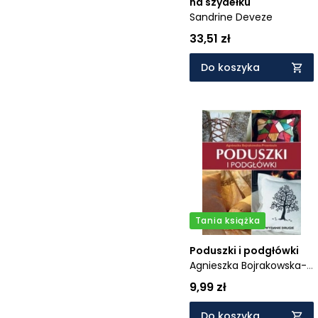
na szydełku
Sandrine Deveze
33,51 zł
Do koszyka
Tania książka
Poduszki i podgłówki
Agnieszka Bojrakowska-
Przeniosło
9,99 zł
Do koszyka