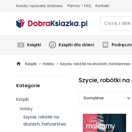
Koszty i sposoby dostawy
Pomoc - FAQ
Kontakt
Książki
Książki dla dzieci
Podręczni
Książki
Hobby
Szycie, robótki na drutach, hafciarstwo
Szycie, robótki na
Kategorie
Domyślnie
Książki
Hobby
Domyślnie
Szycie, robótki na
drutach, hafciarstwo
Popularne