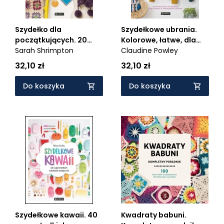
Szydełko dla
Szydełkowe ubrania.
początkujących. 20
Kolorowe, łatwe, dla
łatwych projektów
Sarah Shrimpton
każdego. Wzór babuni
Claudine Powley
w nowoczesnej
32,10 zł
32,10 zł
odsłonie
Do koszyka
Do koszyka
Kwadraty babuni.
Szydełkowe kawaii. 40