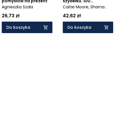
pomysłów na prezent
szydełku. 100
Agnieszka Szala
trójwymiarowych
Caitie Moore,
Sharna
wzorów 3D
Moore,
Celine Semaan
26,73 zł
42,62 zł
Do koszyka
Do koszyka