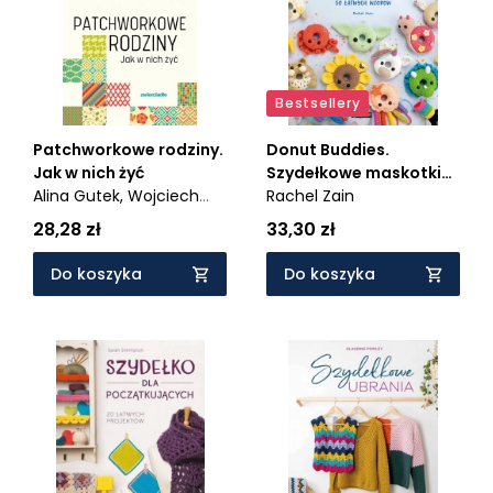
Bestsellery
Patchworkowe rodziny.
Donut Buddies.
Jak w nich żyć
Szydełkowe maskotki
Alina Gutek,
Wojciech
amigurumi. 50 łatwych
Rachel Zain
Eichelberger
wzorów
28,28 zł
33,30 zł
Do koszyka
Do koszyka