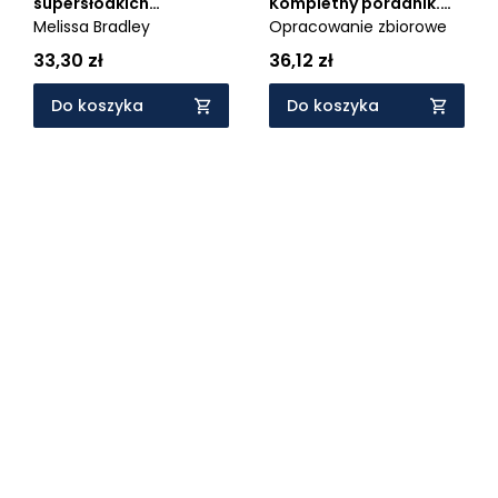
Kompletny poradnik.
supersłodkich
100 motywów
Opracowanie zbiorowe
maskotek amigurumi
Melissa Bradley
szydełkowych do
36,12 zł
33,30 zł
mieszania i łączenia
Do koszyka
Do koszyka