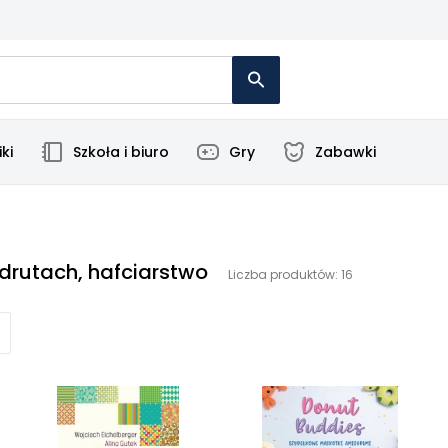
ki
Szkoła i biuro
Gry
Zabawki
 drutach, hafciarstwo
Liczba produktów: 16