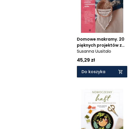
Cena rosnąco
Cena malejąco
Od najnowszych
Od najstarszych
Domowe makramy. 20
pięknych projektów z
podstawowych węzłów
Susanna Uusitalo
45,29 zł
Do koszyka