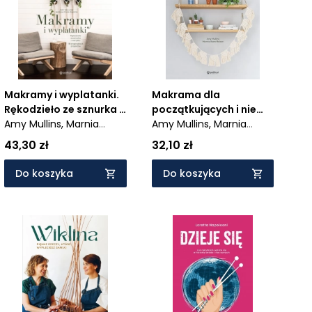
Makramy i wyplatanki.
Makrama dla
Rękodzieło ze sznurka i
początkujących i nie
nie tylko. 18
Amy Mullins,
Marnia
tylko. 24 inspirujące
Amy Mullins,
Marnia
oryginalnych projektów
Ryan-Raison
projekty
Ryan-Raison
43,30 zł
32,10 zł
Do koszyka
Do koszyka