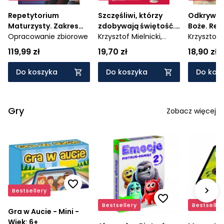
Repetytorium
Szczęśliwi, którzy
Odkrywam
Maturzysty. Zakres
zdobywają świętość.
Boże. Reli
podstawowy i
Opracowanie zbiorowe
Religia - podręcznik
Krzysztof Mielnicki,
podręczni
Krzysztof M
rozszerzony + Online
dla 8. klasy szkoły
Elżbieta Kondrak
szkoły p
Elżbieta K
119,99 zł
19,70 zł
18,90 zł
Practice
podstawowej - AZ-
wersją mu
24-01/20-KI-14/23
- AZ-12-0
Do koszyka
Do koszyka
Do kos
Gry
Zobacz więcej
Bestsellery
Bestsellery
Bestseller
Gra w Aucie - Mini -
Wiek: 6+