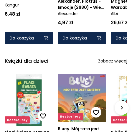
Alexander, Piotruś -
Magnetyc
Kangur
Emocje (2980) - Wiek:
Warcaby (
6,48 zł
4+
Alexander
Wiek: 6+
Albi
4,97 zł
26,67 zł
Do koszyka
Do koszyka
Do kos
Książki dla dzieci
Zobacz więcej
Bestsellery
Bestsellery
Bestseller
Bluey. Mój tata jest