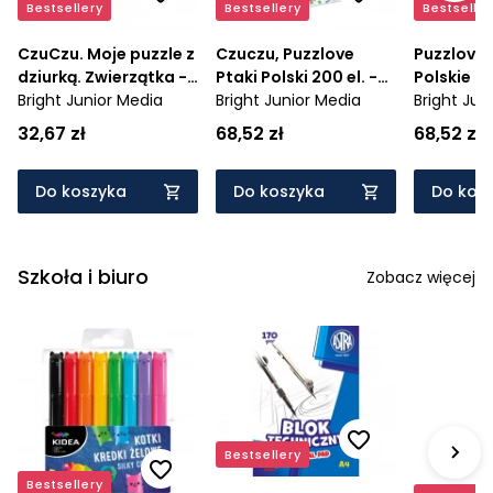
Bestsellery
Bestsellery
Bestseller
CzuCzu. Moje puzzle z
Czuczu, Puzzlove
Puzzlove 
dziurką. Zwierzątka -
Ptaki Polski 200 el. -
Polskie u
Wiek: 12 mies.+
Bright Junior Media
Wiek: 6+
Bright Junior Media
500 el.
Bright Jun
32,67 zł
68,52 zł
68,52 zł
Do koszyka
Do koszyka
Do kos
Szkoła i biuro
Zobacz więcej
Bestsellery
Bestsellery