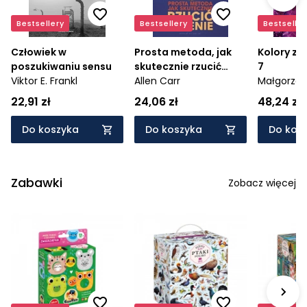
Bestsellery
Bestsellery
Bestseller
Człowiek w
Prosta metoda, jak
Kolory zła
poszukiwaniu sensu
skutecznie rzucić
7
Viktor E. Frankl
palenie
Allen Carr
Małgorzat
Sobczak
22,91 zł
24,06 zł
48,24 zł
Do koszyka
Do koszyka
Do kos
Zabawki
Zobacz więcej