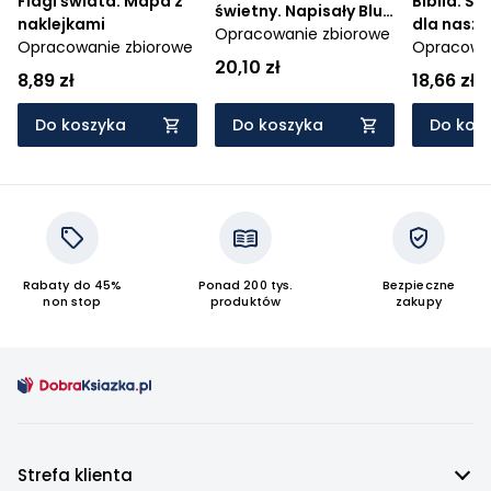
Flagi świata. Mapa z
Biblia. Św
świetny. Napisały Blue
naklejkami
dla naszy
i Bingo
Opracowanie zbiorowe
Opracowanie zbiorowe
Opracowan
20,10 zł
8,89 zł
18,66 zł
Do koszyka
Do koszyka
Do kos
Rabaty do 45%
Ponad 200 tys.
Bezpieczne
non stop
produktów
zakupy
Strefa klienta