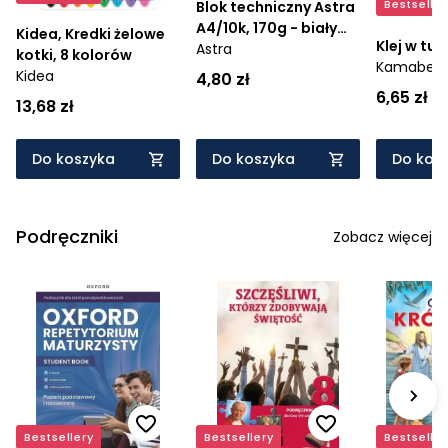
Bestseller
Blok techniczny Astra
A4/10k, 170g - biały
Kidea, Kredki żelowe
Klej w tu
(106119004)
Astra
kotki, 8 kolorów
Kamaben
Kidea
4,80 zł
6,65 zł
13,68 zł
Do koszyka
Do koszyka
Do kos
Podręczniki
Zobacz więcej
Bestsellery
Bestsellery
Bestseller