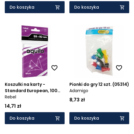
Do koszyka
Do koszyka
Koszulki na karty -
Pionki do gry 12 szt. (05314)
Standard European, 100
Adamigo
szt.
Rebel
8,73 zł
14,71 zł
Do koszyka
Do koszyka