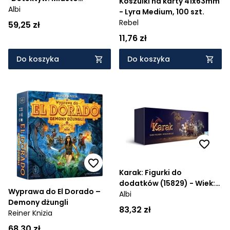
Koszulki na karty 41x63mm
Aniołów"
Albi
- Lyra Medium, 100 szt.
Rebel
59,25 zł
11,76 zł
Do koszyka
Do koszyka
Karak: Figurki do
dodatków (15829) - Wiek:
Wyprawa do El Dorado –
7+
Albi
Demony dżungli
83,32 zł
Reiner Knizia
68,30 zł