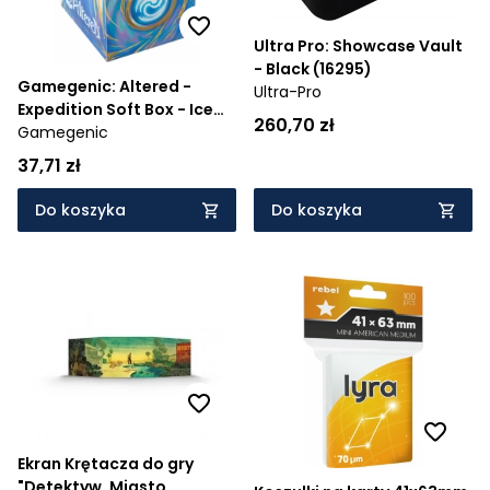
Ultra Pro: Showcase Vault
- Black (16295)
Gamegenic: Altered -
Ultra-Pro
Expedition Soft Box - Ice
260,70 zł
Storm
Gamegenic
37,71 zł
Do koszyka
Do koszyka
Ekran Krętacza do gry
"Detektyw. Miasto