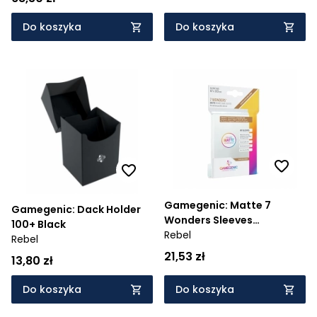
Do koszyka
Do koszyka
Gamegenic: Matte 7
Gamegenic: Dack Holder
Wonders Sleeves
100+ Black
67x103mm
Rebel
Rebel
21,53 zł
13,80 zł
Do koszyka
Do koszyka