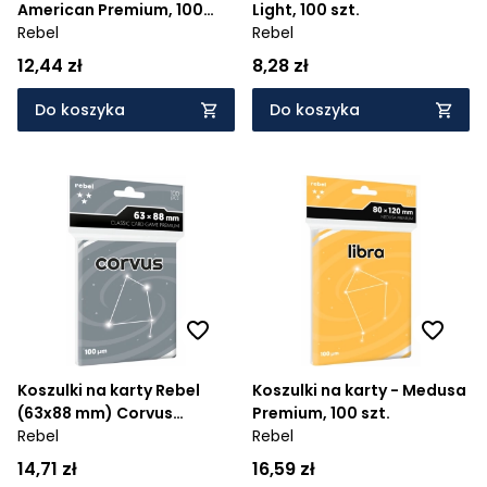
American Premium, 100
Light, 100 szt.
szt.
Rebel
Rebel
12,44 zł
8,28 zł
Do koszyka
Do koszyka
Koszulki na karty Rebel
Koszulki na karty - Medusa
(63x88 mm) Corvus
Premium, 100 szt.
Premium, 100 sztuk
Rebel
Rebel
14,71 zł
16,59 zł