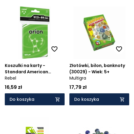
Koszulki na karty -
Złotówki, bilon, banknoty
Standard American
(30029) - Wiek: 5+
Premium, 100 szt.
Rebel
Multigra
16,59 zł
17,79 zł
Do koszyka
Do koszyka