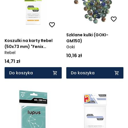
Szklane kulki (GOKI-
Koszulki na karty Rebel
GM150)
(50x73 mm) "Fenix
Goki
Premium", 100 sztuk
Rebel
10,16 zł
14,71 zł
Do koszyka
Do koszyka