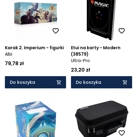
Cena rosnąco
Cena malejąco
Od najnowszych
Od najstarszych
Karak 2. Imperium - figurki
Etui na karty - Modern
Albi
(38579)
Ultra-Pro
79,78 zł
23,20 zł
Do koszyka
Do koszyka