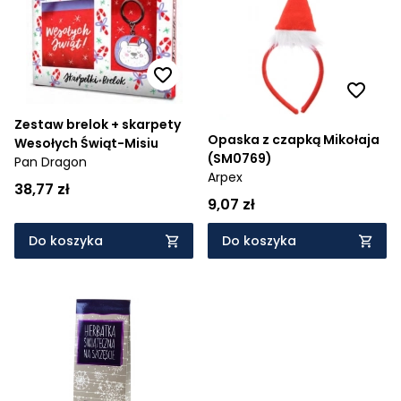
Cena rosnąco
Cena malejąco
Od najnowszych
Zestaw brelok + skarpety
Od najstarszych
Opaska z czapką Mikołaja
Wesołych Świąt-Misiu
(SM0769)
Pan Dragon
Arpex
38,77 zł
9,07 zł
Do koszyka
Do koszyka