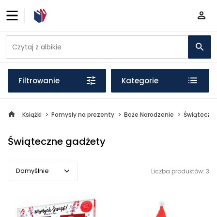
Filtrowanie
Kategorie
Książki
Pomysły na prezenty
Boże Narodzenie
Świąteczn
Świąteczne gadżety
Domyślnie
Liczba produktów: 3
Domyślnie
Popularne