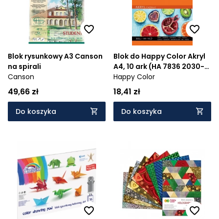
Blok rysunkowy A3 Canson
Blok do Happy Color Akryl
na spirali
A4, 10 ark (HA 7836 2030-
Canson
A10)
Happy Color
49,66 zł
18,41 zł
Do koszyka
Do koszyka