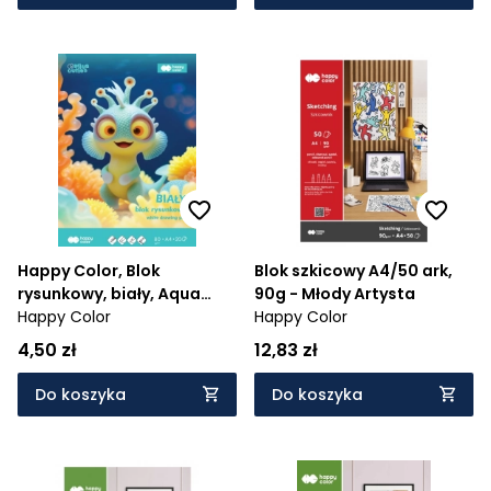
Happy Color, Blok
Blok szkicowy A4/50 ark,
rysunkowy, biały, Aqua
90g - Młody Artysta
Cuties, 80 g/m2, A4, 20
Happy Color
Happy Color
ark.
4,50 zł
12,83 zł
Do koszyka
Do koszyka