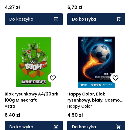
4,37 zł
6,72 zł
Do koszyka
Do koszyka
Blok rysunkowy A4/20ark
Happy Color, Blok
100g Minecraft
rysunkowy, biały, Cosmo
Astra
Ball, 80 g/m2, A4, 20 ark.
Happy Color
6,40 zł
4,50 zł
Do koszyka
Do koszyka