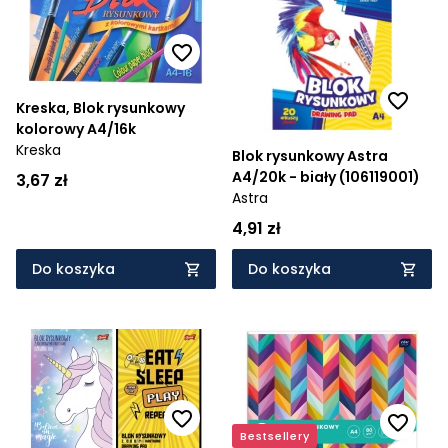
Cena rosnąco
Cena malejąco
Kreska, Blok rysunkowy
Od najnowszych
kolorowy A4/16k
Kreska
Od najstarszych
Blok rysunkowy Astra
A4/20k - biały (106119001)
3,67 zł
Astra
4,91 zł
Do koszyka
Do koszyka
Bestsellery