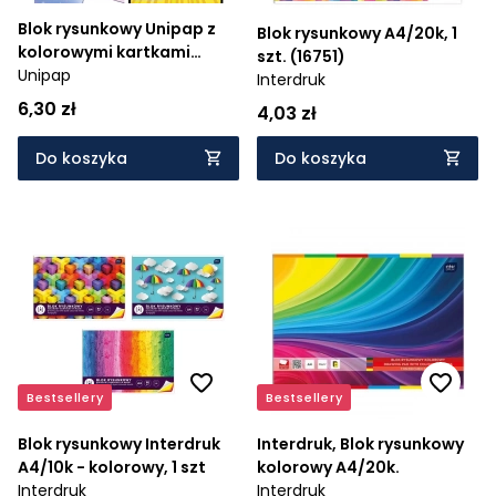
Blok rysunkowy Unipap z
Blok rysunkowy A4/20k, 1
kolorowymi kartkami
szt. (16751)
A4/16k
Unipap
Interdruk
6,30 zł
4,03 zł
Do koszyka
Do koszyka
Bestsellery
Bestsellery
Blok rysunkowy Interdruk
Interdruk, Blok rysunkowy
A4/10k - kolorowy, 1 szt
kolorowy A4/20k.
Interdruk
Interdruk