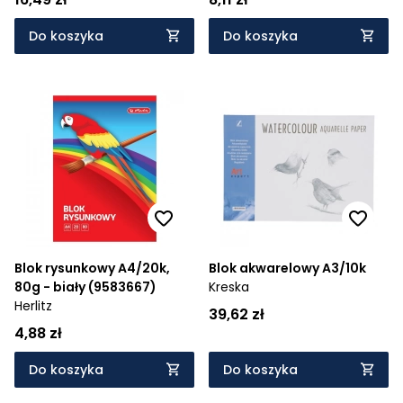
Do koszyka
Do koszyka
Blok rysunkowy A4/20k,
Blok akwarelowy A3/10k
80g - biały (9583667)
Kreska
Herlitz
39,62 zł
4,88 zł
Do koszyka
Do koszyka