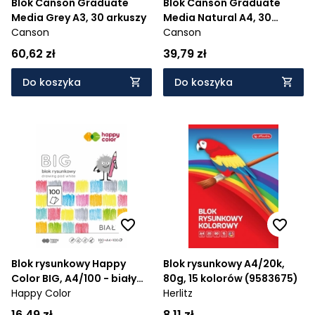
Blok Canson Graduate
Blok Canson Graduate
Media Grey A3, 30 arkuszy
Media Natural A4, 30
Canson
arkuszy
Canson
60,62 zł
39,79 zł
Do koszyka
Do koszyka
Blok rysunkowy Happy
Blok rysunkowy A4/20k,
Color BIG, A4/100 - biały
80g, 15 kolorów (9583675)
(HA 3710 2030-0B100)
Happy Color
Herlitz
16,49 zł
8,11 zł