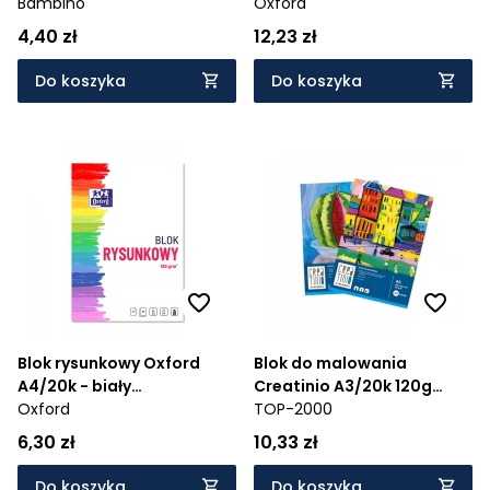
Bambino
Oxford
4,40 zł
12,23 zł
Do koszyka
Do koszyka
Blok rysunkowy Oxford
Blok do malowania
A4/20k - biały
Creatinio A3/20k 120g
(400093195)
Oxford
(400079859)
TOP-2000
6,30 zł
10,33 zł
Do koszyka
Do koszyka