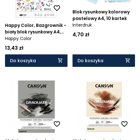
Blok rysunkowy kolorowy
pastelowy A4, 10 kartek
Interdruk
Happy Color, Bazgrownik -
biały blok rysunkowy A4,
4,70 zł
100 kartek
Happy Color
13,43 zł
Do koszyka
Do koszyka