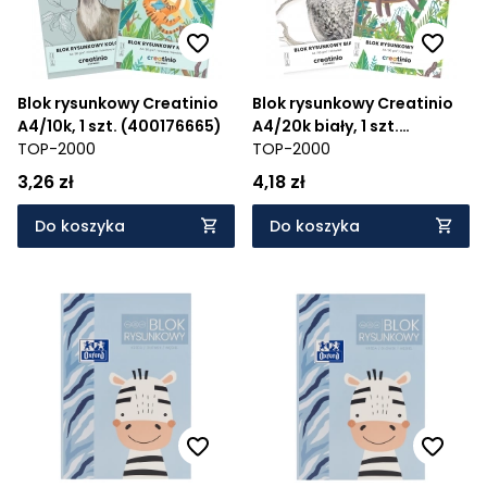
Blok rysunkowy Creatinio
Blok rysunkowy Creatinio
A4/10k, 1 szt. (400176665)
A4/20k biały, 1 szt.
TOP-2000
(400176663)
TOP-2000
3,26 zł
4,18 zł
Do koszyka
Do koszyka