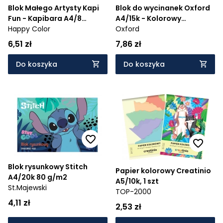
Blok Małego Artysty Kapi
Blok do wycinanek Oxford
Fun - Kapibara A4/8
A4/15k - Kolorowy
arkuszy
Happy Color
(400166084)
Oxford
6,51 zł
7,86 zł
Do koszyka
Do koszyka
Blok rysunkowy Stitch
Papier kolorowy Creatinio
A4/20k 80 g/m2
A5/10k, 1 szt
St.Majewski
TOP-2000
4,11 zł
2,53 zł