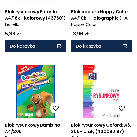
Blok rysunkowy Fiorello
Blok papieru Happy Color
A4/16k - kolorowy (437301)
A4/10k - Holographic (HA
Fiorello
3807 2030-HO)
Happy Color
5,33 zł
13,96 zł
Do koszyka
Do koszyka
Blok rysunkowy Bambino
Blok rysunkowy Oxford: A3,
A4/20k
20k - biały (400093197)