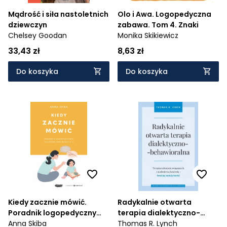
Mądrość i siła nastoletnich
Olo i Awa. Logopedyczna
dziewczyn
zabawa. Tom 4. Znaki
Chelsey Goodan
Monika Skikiewicz
33,43 zł
8,63 zł
Do koszyka
Do koszyka
Kiedy zacznie mówić.
Radykalnie otwarta
Poradnik logopedyczny
terapia dialektyczno-
dla rodziców dzieci 0-3
Anna Skiba
behawioralna. Terapia
Thomas R. Lynch