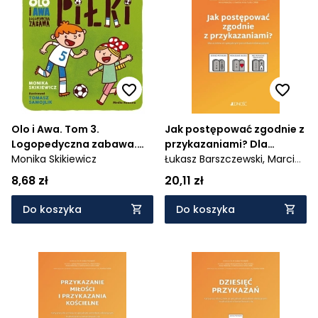
Olo i Awa. Tom 3.
Jak postępować zgodnie z
Logopedyczna zabawa.
przykazaniami? Dla
Piłki
Monika Skikiewicz
uczniów ze specjalnymi
Łukasz Barszczewski,
Marcin
potrzebami edukacyjnymi
Klotz,
Monika Królak,
Anna
8,68 zł
20,11 zł
Mielecka,
Ewelina Anna
Turko
Do koszyka
Do koszyka