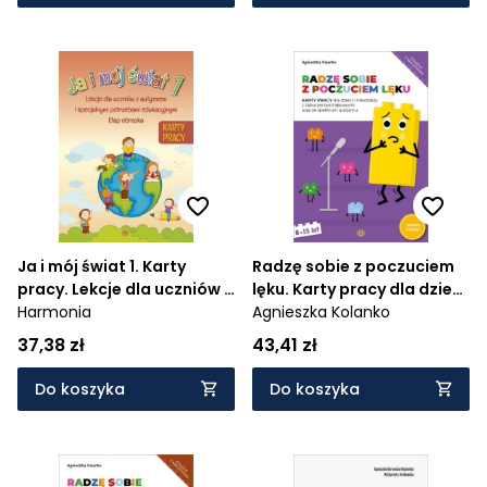
Ja i mój świat 1. Karty
Radzę sobie z poczuciem
pracy. Lekcje dla uczniów z
lęku. Karty pracy dla dzieci
autyzmem i specjalnymi
Harmonia
i młodzieży z zaburzeniami
Agnieszka Kolanko
potrzebami edukacyjnymi.
lękowymi oraz ze spektrum
37,38 zł
43,41 zł
Etap obrazka
autyzmu
Do koszyka
Do koszyka