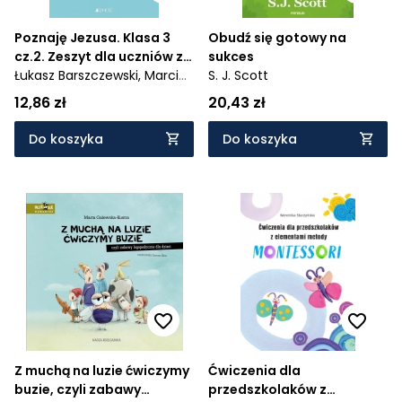
Poznaję Jezusa. Klasa 3
Obudź się gotowy na
cz.2. Zeszyt dla uczniów ze
sukces
specjalnymi potrzebami
Łukasz Barszczewski,
Marcin
S. J. Scott
edukacyjnymi i
Klotz,
Anna Mielecka,
Ewelina
12,86 zł
20,43 zł
trudnościami
Anna Turko
Do koszyka
Do koszyka
Z muchą na luzie ćwiczymy
Ćwiczenia dla
buzie, czyli zabawy
przedszkolaków z