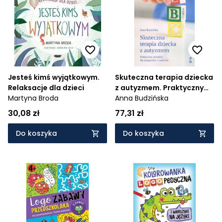
Cena rosnąco
Cena malejąco
Od najnowszych
Od najstarszych
Jesteś kimś wyjątkowym.
Skuteczna terapia dziecka
Relaksacje dla dzieci
z autyzmem. Praktyczny
Martyna Broda
poradnik dla terapeutów i
Anna Budzińska
rodziców
30,08 zł
77,31 zł
Do koszyka
Do koszyka