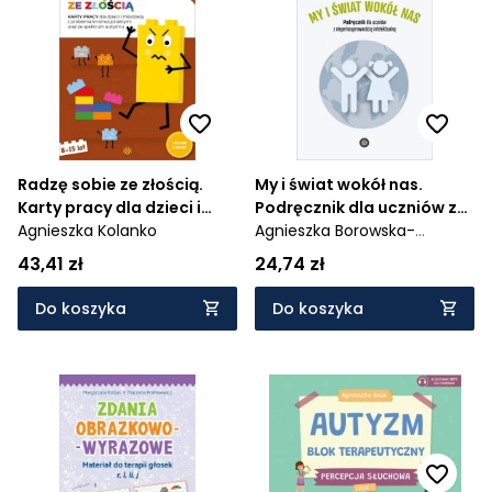
Radzę sobie ze złością.
My i świat wokół nas.
Karty pracy dla dzieci i
Podręcznik dla uczniów z
młodzieży z problemami
Agnieszka Kolanko
niepełnosprawnością
Agnieszka Borowska-
emocjonalnymi oraz ze
intelektualną
Kociemba,
Małgorzata
43,41 zł
24,74 zł
spektrum autyzmu
Krukowska
Do koszyka
Do koszyka