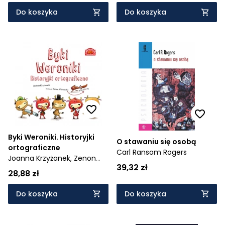
Kłos
sakramentu bierzmowania
Do koszyka
Do koszyka
Byki Weroniki. Historyjki
O stawaniu się osobą
ortograficzne
Carl Ransom Rogers
Joanna Krzyżanek,
Zenon
39,32 zł
Wiewiurka
28,88 zł
Do koszyka
Do koszyka