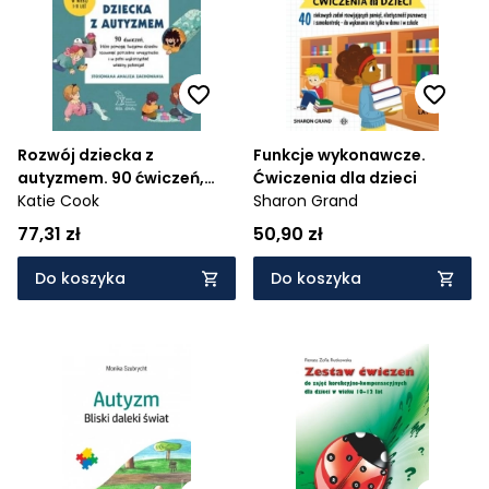
Rozwój dziecka z
Funkcje wykonawcze.
autyzmem. 90 ćwiczeń,
Ćwiczenia dla dzieci
które pomogą twojemu
Katie Cook
Sharon Grand
dziecku rozwinąć
77,31 zł
50,90 zł
potrzebne umiejętności i w
pełni wykorzystać własny
Do koszyka
Do koszyka
potencjał