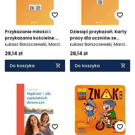
Przykazanie miłości i
Dziesięć przykazań. Karty
przykazania kościelne.
pracy dla uczniów ze
Karty pracy dla uczniów ze
Łukasz Barszczewski,
Marcin
specjalnymi potrzebami
Łukasz Barszczewski,
Marcin
specjalnymi potrzebami
Klotz,
Anna Mielecka,
Ewelina
edukacyjnymi i
Klotz,
Anna Mielecka,
Ewelina
28,14 zł
28,14 zł
edukacyjnymi i
Anna Turko
trudnościami
Anna Turko
trudnościami w
Do koszyka
Do koszyka
komunikowaniu się