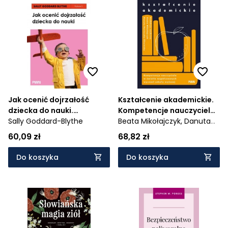
Jak ocenić dojrzałość
Kształcenie akademickie.
dziecka do nauki.
Kompetencje nauczyciela
Rozwojowe testy
Sally Goddard-Blythe
w świetle współczesnych
Beata Mikołajczyk,
Danuta
przesiewowe INPP i
wyzwań szkoły wyższej
Konieczka-Śliwińska
60,09 zł
68,82 zł
grupowy program ćwiczeń
rozwojowych dla szkół
Do koszyka
Do koszyka