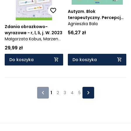
Autyzm. Blok
terapeutyczny. Percepcja
słuchowa cz.1
Agnieszka Bala
Zdania obrazkowo-
56,27 zł
wyrazowe - r, l, li, j. W. 2023
Małgorzata Kobus,
Marzena
Polinkiewicz
29,99 zł
Do koszyka
Do koszyka
1
2
3
4
5