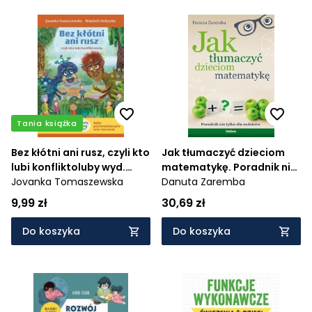
Tania książka
Bez kłótni ani rusz, czyli kto
Jak tłumaczyć dzieciom
lubi konfliktoluby wyd.
matematykę. Poradnik nie
2023
Jovanka Tomaszewska
tylko dla rodziców
Danuta Zaremba
9,99 zł
30,69 zł
Do koszyka
Do koszyka