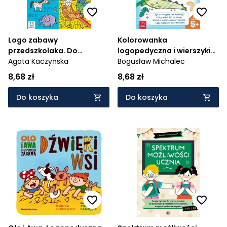
Logo zabawy
Kolorowanka
przedszkolaka. Do
logopedyczna i wierszyki
powtarzania i kolorowania
Agata Kaczyńska
na języki
Bogusław Michalec
z żabką
8,68 zł
8,68 zł
Do koszyka
Do koszyka