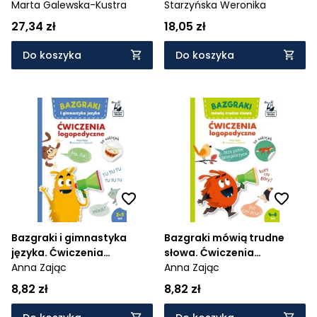
logopedyczne dla dzieci
Marta Galewska-Kustra
elementami metody
Starzyńska Weronika
Montessori
27,34 zł
18,05 zł
Do koszyka
Do koszyka
Bazgraki i gimnastyka
Bazgraki mówią trudne
języka. Ćwiczenia
słowa. Ćwiczenia
logopedyczne
Anna Zając
logopedyczne
Anna Zając
8,82 zł
8,82 zł