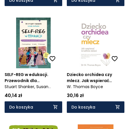
Do koszyka
Do koszyka
SELF-REG w edukacji.
Dziecko orchidea czy
Przewodnik dla
mlecz. Jak wspierać
nauczycieli, pedagogów i
Stuart Shanker,
Susan
wrażliwe dzieci
W. Thomas Boyce
psychologów szkolnych
Hopkins
40,14 zł
30,16 zł
Do koszyka
Do koszyka