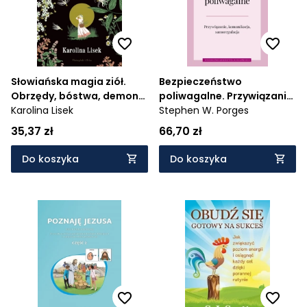
Słowiańska magia ziół.
Bezpieczeństwo
Obrzędy, bóstwa, demony
poliwagalne. Przywiązanie
i rośliny
Karolina Lisek
komunikacja i
Stephen W. Porges
samoregulacja
35,37 zł
66,70 zł
Do koszyka
Do koszyka