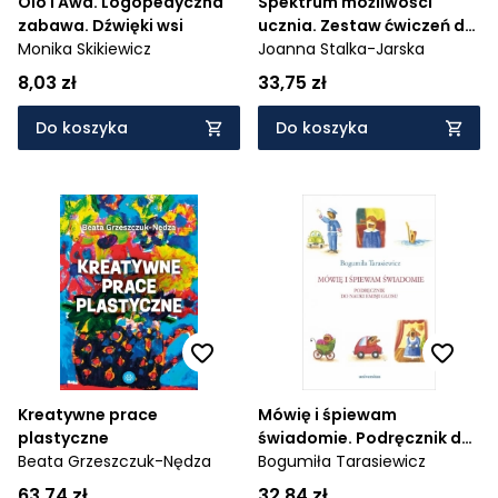
Olo i Awa. Logopedyczna
Spektrum możliwości
zabawa. Dźwięki wsi
ucznia. Zestaw ćwiczeń do
Monika Skikiewicz
pracy z uczniem ze
Joanna Stalka-Jarska
specjalnymi potrzebami
8,03 zł
33,75 zł
edukacyjnymi, w tym ze
spektrum autyzmu
Do koszyka
Do koszyka
Kreatywne prace
Mówię i śpiewam
plastyczne
świadomie. Podręcznik do
Beata Grzeszczuk-Nędza
nauki emisji głosu
Bogumiła Tarasiewicz
63,74 zł
32,84 zł