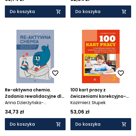
Do koszyka
Do koszyka
Re-aktywna chemia.
100 kart pracy z
Zadania rewalidacyjne dla
ćwiczeniami korekcyjno-
uczniów klas 7–8
Anna Dzierżyńska-
kompensacyjny P3
Kazimierz Słupek
Białończyk,
Agnieszka Kozak
34,73 zł
53,06 zł
Do koszyka
Do koszyka