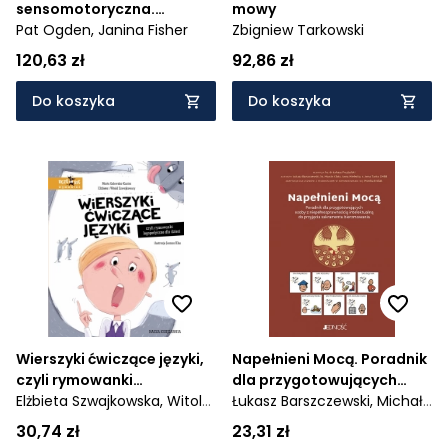
sensomotoryczna.
mowy
Interwencje w terapii
Pat Ogden,
Janina Fisher
Zbigniew Tarkowski
traumy i zaburzeń
120,63 zł
92,86 zł
przywiązania
Do koszyka
Do koszyka
Wierszyki ćwiczące języki,
Napełnieni Mocą. Poradnik
czyli rymowanki
dla przygotowujących
logopedyczne dla dzieci
Elżbieta Szwajkowska,
Witold
osoby z
Łukasz Barszczewski,
Michał
Szwajkowski,
Marta
niepełnosprawnością
Gregorowicz,
Marcin Klotz,
30,74 zł
23,31 zł
Galewska-Kustra,
Joanna
intelektualną do przyjęcia
Anna Mielecka,
Anna Turko