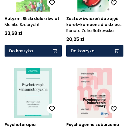
Autyzm. Bliski daleki świat
Zestaw ćwiczeń do zajęć
Monika Szubrycht
korek-kompens dla dzieci
10-12 lat
Renata Zofia Rutkowska
33,68 zł
20,25 zł
Do koszyka
Do koszyka
Psychoterapia
Psychogenne zaburzenia