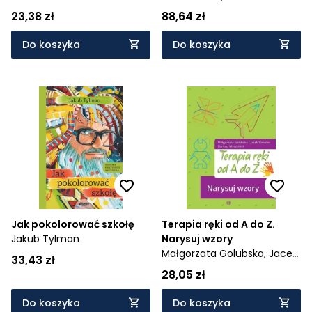
zaburzeń związanych z
23,38 zł
88,64 zł
nadmierną kontrolą -
trening umiejętności
Do koszyka
Do koszyka
Jak pokolorować szkołę
Terapia ręki od A do Z.
Jakub Tylman
Narysuj wzory
Małgorzata Golubska,
Jacek
33,43 zł
Szmalec,
Dariusz Wyszyński
28,05 zł
Do koszyka
Do koszyka