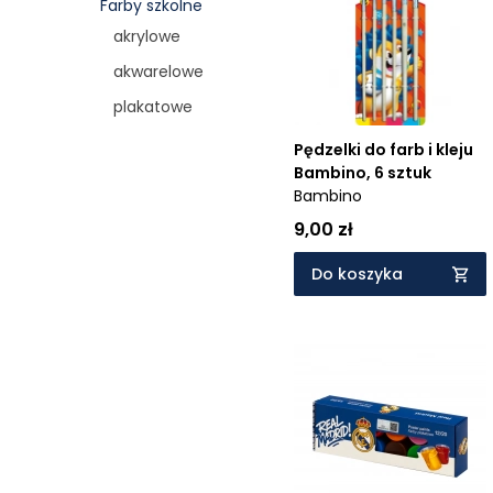
Farby szkolne
Cena rosnąco
akrylowe
Cena malejąco
akwarelowe
Od najnowszych
plakatowe
Od najstarszych
Pędzelki do farb i kleju
Bambino, 6 sztuk
Bambino
9,00 zł
Do koszyka