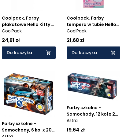
Coolpack, Farby
Coolpack, Farby
plakatowe Hello Kitty -
tempera w tubie Hello
Pink 1, 20ml x 12 szt
CoolPack
Kitty - Pink 1, 12ml x 12
CoolPack
(10593PTR)
szt (10586PTR)
24,81 zł
21,68 zł
Do koszyka
Do koszyka
Farby szkolne -
Samochody, 12 kol x 20
ml
Astra
Farby szkolne -
19,64 zł
Samochody, 6 kol x 20
ml
Astra