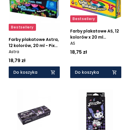
Bestsellery
Bestsellery
Farby plakatowe AS, 12
kolorów x 20 ml
Farby plakatowe Astra,
(301219004)
AS
12 kolorów, 20 ml - Pixel
18,75 zł
One (301221006)
Astra
18,79 zł
Do koszyka
Do koszyka