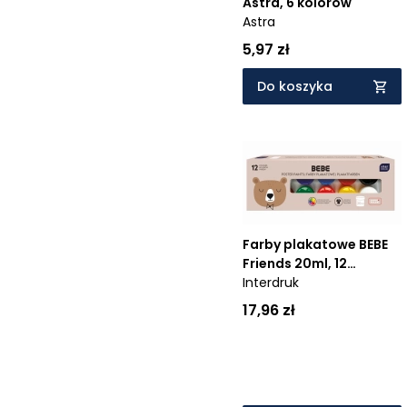
Astra, 6 kolorów
Astra
5,97 zł
Do koszyka
Farby plakatowe BEBE
Friends 20ml, 12
kolorów
Interdruk
17,96 zł