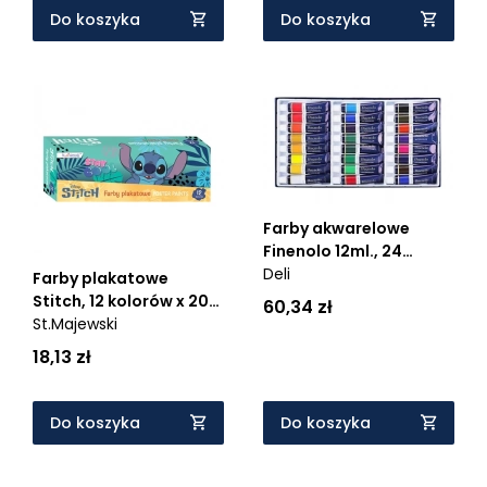
Do koszyka
Do koszyka
Farby akwarelowe
Finenolo 12ml., 24
kolory
Deli
Farby plakatowe
Stitch, 12 kolorów x 20
60,34 zł
ml
St.Majewski
18,13 zł
Do koszyka
Do koszyka