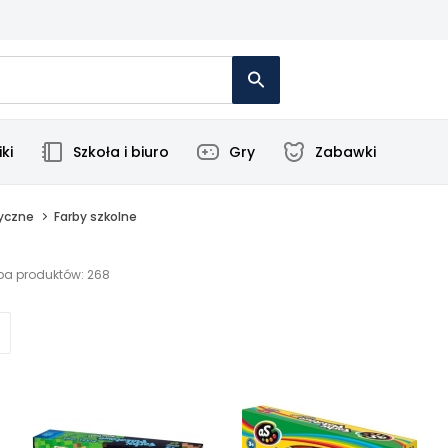
ki
Szkoła i biuro
Gry
Zabawki
tyczne
Farby szkolne
ba produktów: 268