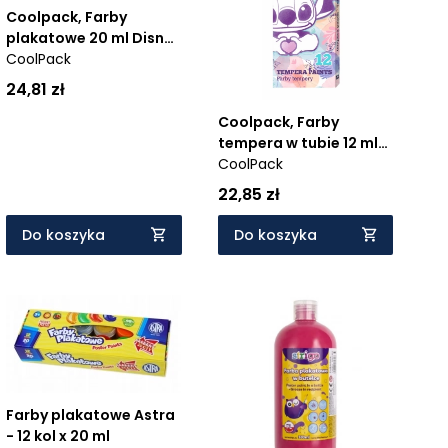
Coolpack, Farby
plakatowe 20 ml Disney
Fashion - Stitch pastel,
CoolPack
12 kol. (91972PTR)
24,81 zł
Coolpack, Farby
tempera w tubie 12 ml
Disney Fashion - Stitch
CoolPack
pastel, 12 kol
22,85 zł
(91965PTR)
Do koszyka
Do koszyka
Farby plakatowe Astra
- 12 kol x 20 ml