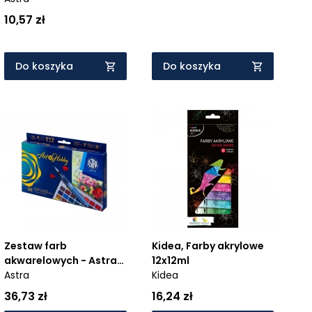
10,57 zł
Do koszyka
Do koszyka
Zestaw farb
Kidea, Farby akrylowe
akwarelowych - Astra
12x12ml
Art&Hobby, 36 kol +
Astra
Kidea
pędzelek wodny +
36,73 zł
16,24 zł
paletka