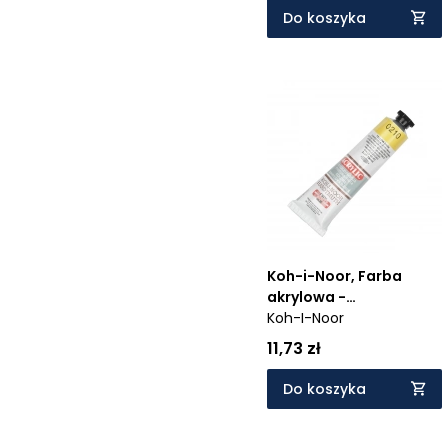
Do koszyka
Koh-i-Noor, Farba
akrylowa -
ciemnożółta, 40 ml
Koh-I-Noor
11,73 zł
Do koszyka