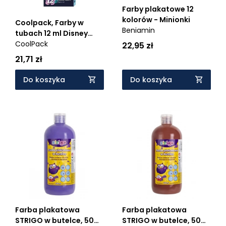
Farby plakatowe 12
kolorów - Minionki
Coolpack, Farby w
Beniamin
tubach 12 ml Disney
Blue - Stitch
CoolPack
22,95 zł
(54939PTR)
21,71 zł
Do koszyka
Do koszyka
Farba plakatowa
Farba plakatowa
STRIGO w butelce, 500
STRIGO w butelce, 500