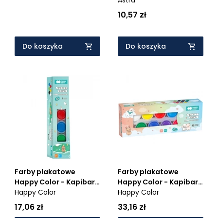
10,57 zł
Do koszyka
Do koszyka
Farby plakatowe
Farby plakatowe
Happy Color - Kapibara
Happy Color - Kapibara
Kapi Fun, 6 kolorów x
Happy Color
Kapi Fun, 12 kolorów x
Happy Color
25ml
25ml
17,06 zł
33,16 zł