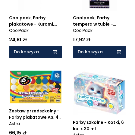
Coolpack, Farby
Coolpack, Farby
plakatowe - Kuromi,
tempera w tubie -
20ml x 12 kolorów
CoolPack
Kuromi, 12ml x 12
CoolPack
(13754PTR)
kolorów (13747PTR)
24,81 zł
17,92 zł
Do koszyka
Do koszyka
Zestaw przedszkolny -
Farby plakatowe AS, 40
Farby szkolne - Kotki, 6
szt.×20 ml (2 złote, 2
Astra
kol x 20 ml
srebrne)
66,15 zł
Astra