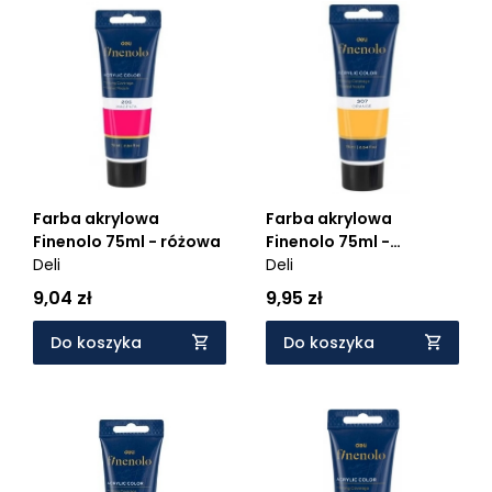
Farba akrylowa
Farba akrylowa
Finenolo 75ml - różowa
Finenolo 75ml -
Deli
pomarańczowa
Deli
9,04 zł
9,95 zł
Do koszyka
Do koszyka