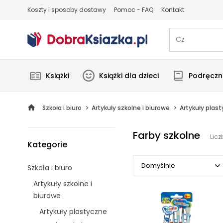
Koszty i sposoby dostawy
Pomoc - FAQ
Kontakt
Książki
Książki dla dzieci
Podręczni
Szkoła i biuro
Artykuły szkolne i biurowe
Artykuły plas
Farby szkolne
Licz
Kategorie
Domyślnie
Szkoła i biuro
Artykuły szkolne i
Domyślnie
biurowe
Popularne
Artykuły plastyczne