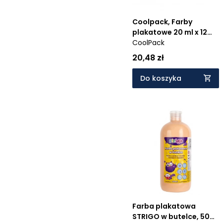
Coolpack, Farby
plakatowe 20 ml x 12
kol. Disney Blue - Stitch
CoolPack
(54762PTR)
20,48 zł
Do koszyka
Farba plakatowa
STRIGO w butelce, 500