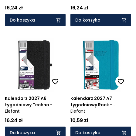
16,24 zł
16,24 zł
Do koszyka
Do koszyka
Kalendarz 2027 A6
Kalendarz 2027 A7
tygodniowy Techno -
tygodniowy Rock -
czarny
Elefant
turkusowy
Elefant
16,24 zł
10,59 zł
Do koszyka
Do koszyka