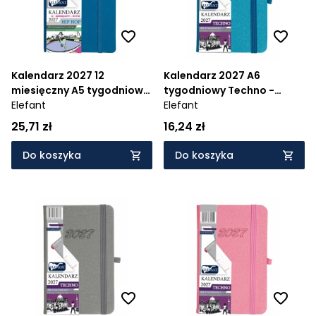
Kalendarz 2027 12
Kalendarz 2027 A6
miesięczny A5 tygodniowy
tygodniowy Techno -
Hip Hop - atramentowy
Elefant
turkusowy
Elefant
25,71 zł
16,24 zł
Do koszyka
Do koszyka