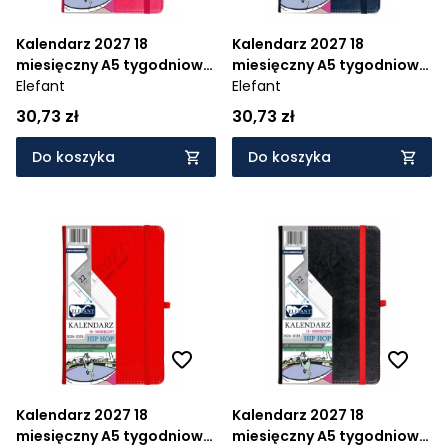
Kalendarz 2027 18
Kalendarz 2027 18
miesięczny A5 tygodniowy
miesięczny A5 tygodniowy
Hip Hop - karmazynowy
Elefant
Hip Hop - granatowy
Elefant
30,73 zł
30,73 zł
Do koszyka
Do koszyka
Kalendarz 2027 18
Kalendarz 2027 18
miesięczny A5 tygodniowy
miesięczny A5 tygodniowy