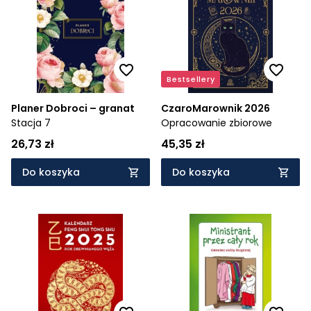
Cena rosnąco
Cena malejąco
Od najnowszych
Bestsellery
Od najstarszych
Planer Dobroci – granat
CzaroMarownik 2026
Stacja 7
Opracowanie zbiorowe
26,73 zł
45,35 zł
Do koszyka
Do koszyka