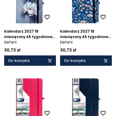
Kalendarz 2027 18
Kalendarz 2027 18
miesięczny A5 tygodniowy
miesięczny A5 tygodniowy
Hip Hop - magnolia
Elefant
Hip Hop - łączka
Elefant
30,73 zł
30,73 zł
Do koszyka
Do koszyka