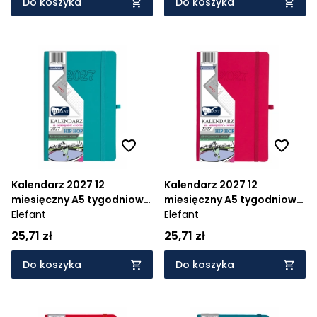
Do koszyka
Do koszyka
Kalendarz 2027 12
Kalendarz 2027 12
miesięczny A5 tygodniowy
miesięczny A5 tygodniowy
Hip Hop - turkusowy
Elefant
Hip Hop - różowy
Elefant
25,71 zł
25,71 zł
Do koszyka
Do koszyka