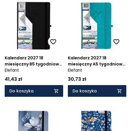
Kalendarz 2027 18
Kalendarz 2027 18
miesięczny B5 tygodniowy
miesięczny A5 tygodniowy
Hip Hop - czarny
Elefant
Hip Hop - turkusowy
Elefant
41,43 zł
30,73 zł
Do koszyka
Do koszyka