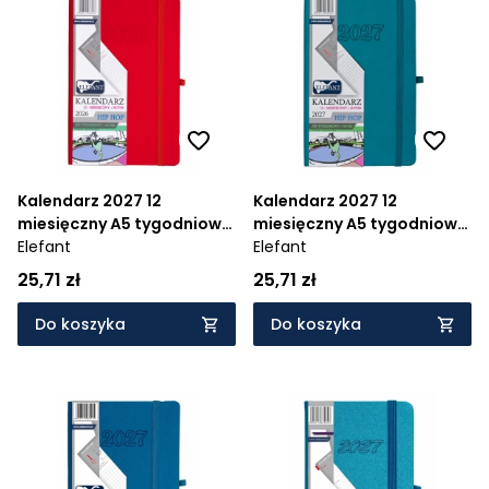
Kalendarz 2027 12
Kalendarz 2027 12
miesięczny A5 tygodniowy
miesięczny A5 tygodniowy
Hip Hop - czerwony
Elefant
Hip Hop - szmaragdowy
Elefant
25,71 zł
25,71 zł
Do koszyka
Do koszyka