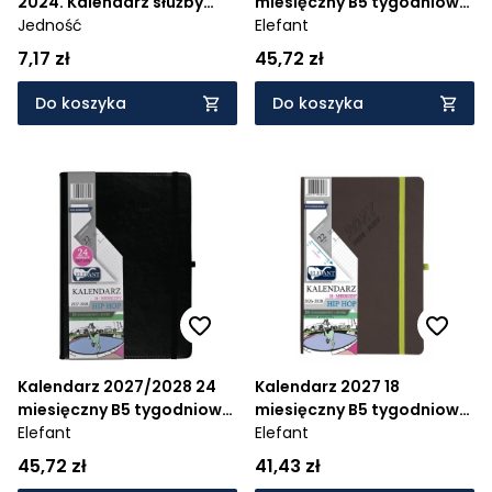
2024. Kalendarz służby
miesięczny B5 tygodniowy
liturgicznej
Jedność
Hip Hop - turkusowy
Elefant
7,17 zł
45,72 zł
Do koszyka
Do koszyka
Kalendarz 2027/2028 24
Kalendarz 2027 18
miesięczny B5 tygodniowy
miesięczny B5 tygodniowy
Hip Hop - czarny
Elefant
Hip Hop - szary
Elefant
45,72 zł
41,43 zł