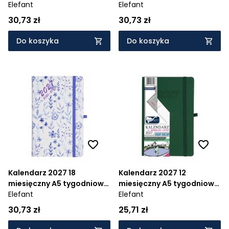
Hip Hop - czerwony
Elefant
Hip Hop - czarny
Elefant
30,73 zł
30,73 zł
Do koszyka
Do koszyka
Kalendarz 2027 18
Kalendarz 2027 12
miesięczny A5 tygodniowy
miesięczny A5 tygodniowy
Hip Hop - chabry
Elefant
Hip Hop - zielony
Elefant
30,73 zł
25,71 zł