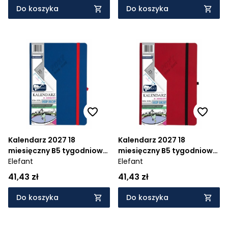
Do koszyka
Do koszyka
Kalendarz 2027 18
Kalendarz 2027 18
miesięczny B5 tygodniowy
miesięczny B5 tygodniowy
Hip Hop - granatowy
Elefant
Hip Hop - czerwony
Elefant
41,43 zł
41,43 zł
Do koszyka
Do koszyka