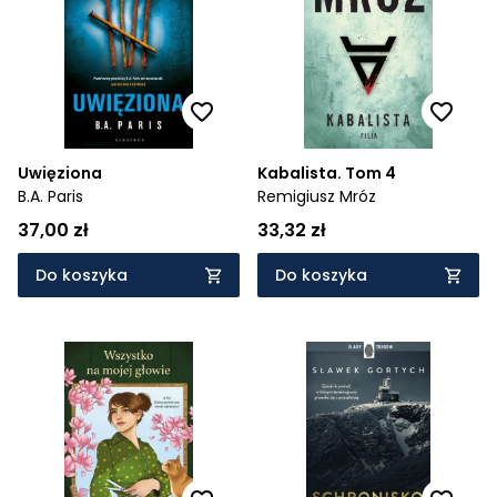
Cena rosnąco
Cena malejąco
Od najnowszych
Od najstarszych
Uwięziona
Kabalista. Tom 4
B.A. Paris
Remigiusz Mróz
37,00 zł
33,32 zł
Do koszyka
Do koszyka