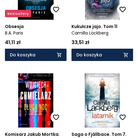
Bestsellery
Obsesja
Kukułcze jajo. Tom 11
B.A. Paris
Camilla Läckberg
41,11 zł
33,51 zł
Do koszyka
Do koszyka
Komisarz Jakub Mortka.
Saga o Fjällbace. Tom 7.