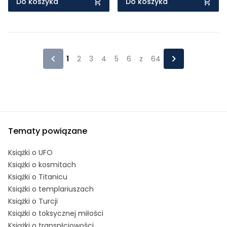
Do koszyka
Do koszyka
1
2
3
4
5
6
z
64
Tematy powiązane
Książki o UFO
Książki o kosmitach
Książki o Titanicu
Książki o templariuszach
Książki o Turcji
Książki o toksycznej miłości
Książki o transpłciowości