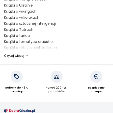
Książki o Ukrainie
Książki o wikingach
Książki o wilkołakach
Książki o sztucznej inteligencji
Książki o Tatrach
Książki o tańcu
Książki o tematyce arabskiej
Książki o toksycznych ludziach
Książki o tematyce wojennej
Czytaj więcej
Książki o wojnie secesyjnej
Książki o szpitalu psychiatrycznym
Książki o szpiegach
Książki o syrenach
Książki o więzieniu
Rabaty do 45%
Ponad 200 tys.
Bezpieczne
Książki o stresie
non stop
produktów
zakupy
Książki o szczęściu
Książki o schizofrenii
Książki o robotach