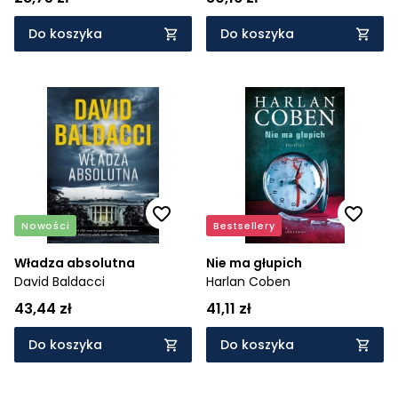
Do koszyka
Do koszyka
Nowości
Bestsellery
Władza absolutna
Nie ma głupich
David Baldacci
Harlan Coben
43,44 zł
41,11 zł
Do koszyka
Do koszyka