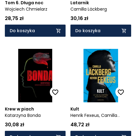
Tom 6. Długa noc
Latarnik
Wojciech Chmielarz
Camilla Läckberg
28,75 zł
30,16 zł
Do koszyka
Do koszyka
Krew w piach
Kult
Katarzyna Bonda
Henrik Fexeus,
Camilla
Läckberg
30,08 zł
48,72 zł