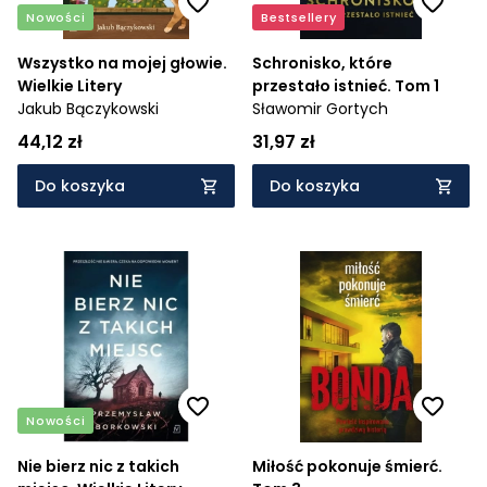
Nowości
Bestsellery
Wszystko na mojej głowie.
Schronisko, które
Wielkie Litery
przestało istnieć. Tom 1
Jakub Bączykowski
Sławomir Gortych
44,12 zł
31,97 zł
Do koszyka
Do koszyka
Nowości
Nie bierz nic z takich
Miłość pokonuje śmierć.