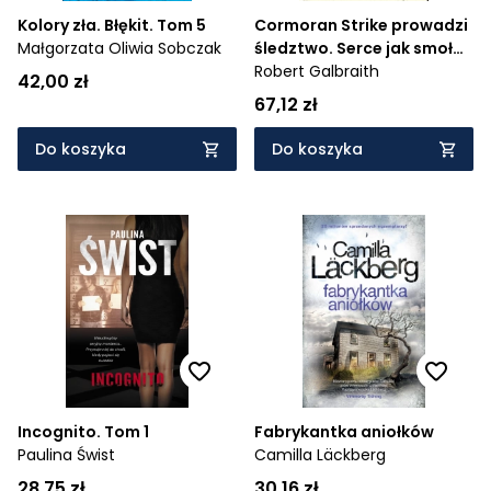
Kolory zła. Błękit. Tom 5
Cormoran Strike prowadzi
Małgorzata Oliwia Sobczak
śledztwo. Serce jak smoła.
Tom 6
Robert Galbraith
42,00 zł
67,12 zł
Do koszyka
Do koszyka
Incognito. Tom 1
Fabrykantka aniołków
Paulina Świst
Camilla Läckberg
28,75 zł
30,16 zł