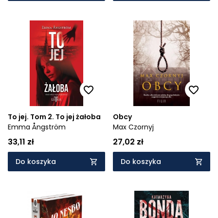
To jej. Tom 2. To jej żałoba
Obcy
Emma Ångström
Max Czornyj
33,11 zł
27,02 zł
Do koszyka
Do koszyka