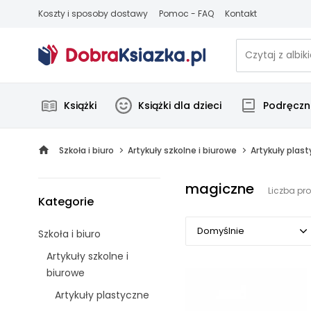
Koszty i sposoby dostawy
Pomoc - FAQ
Kontakt
Książki
Książki dla dzieci
Podręczni
Szkoła i biuro
Artykuły szkolne i biurowe
Artykuły plas
magiczne
Liczba pr
Kategorie
Domyślnie
Szkoła i biuro
Artykuły szkolne i
Domyślnie
biurowe
Popularne
Artykuły plastyczne