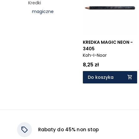
Kredki
Cena rosnąco
magiczne
Cena malejąco
Od najnowszych
Od najstarszych
KREDKA MAGIC NEON -
3405
Koh-I-Noor
8,25 zł
Do koszyka
Rabaty do 45% non stop