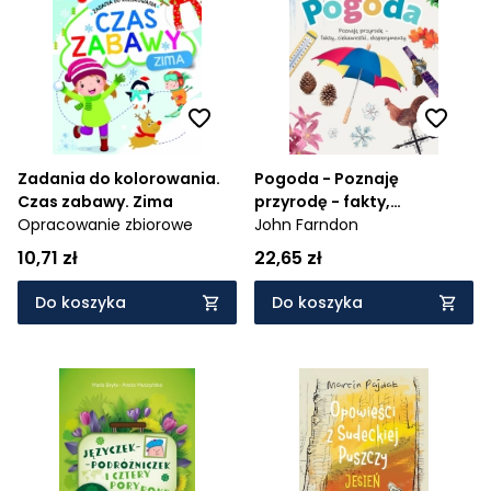
Zadania do kolorowania.
Pogoda - Poznaję
Czas zabawy. Zima
przyrodę - fakty,
Opracowanie zbiorowe
ciekawostki,
John Farndon
eksperymenty
10,71 zł
22,65 zł
Do koszyka
Do koszyka