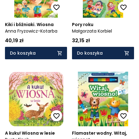
Kiki i bliźniaki. Wiosna
Pory roku
Anna Fryzowicz-Kotarba
Małgorzata Korbiel
40,19 zł
32,15 zł
Do koszyka
Do koszyka
A kuku! Wiosna w lesie
Flamaster wodny. Witaj,