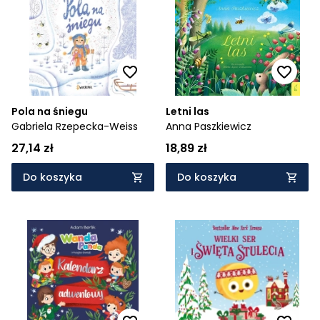
Cena rosnąco
Cena malejąco
Od najnowszych
Od najstarszych
Pola na śniegu
Letni las
Gabriela Rzepecka-Weiss
Anna Paszkiewicz
27,14 zł
18,89 zł
Do koszyka
Do koszyka