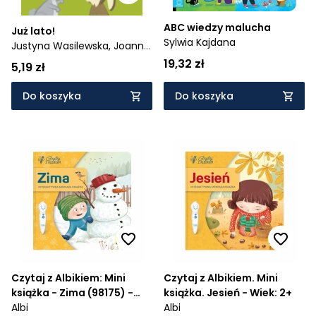
ABC wiedzy malucha
Już lato!
Sylwia Kajdana
Justyna Wasilewska,
Joanna
Depa
19,32 zł
5,19 zł
Do koszyka
Do koszyka
Czytaj z Albikiem: Mini
Czytaj z Albikiem. Mini
książka - Zima (98175) -
książka. Jesień - Wiek: 2+
Wiek: 2+
Albi
Albi