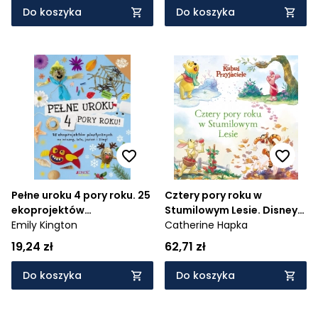
Do koszyka
Do koszyka
Pełne uroku 4 pory roku. 25
Cztery pory roku w
ekoprojektów
Stumilowym Lesie. Disney
plastycznych na wiosnę,
Emily Kington
Kubuś i Przyjaciele
Catherine Hapka
lato, jesień i zimę!
19,24 zł
62,71 zł
Do koszyka
Do koszyka