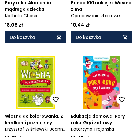
Pory roku. Akademia
Ponad 100 naklejek Wesoła
mądrego dziecka.
zima
Pierwsze słowa
Nathalie Choux
Opracowanie zbiorowe
18,08 zł
10,44 zł
Do koszyka
Do koszyka
Wiosna do kolorowania. Z
Edukacja domowa. Pory
kredkami poznajemy
roku. Gry i zabawy
wiosenne zwyczaje
Krzysztof Wiśniewski,
Joanna
Katarzyna Trojańska
Babula