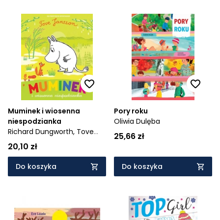
Muminek i wiosenna
Pory roku
niespodzianka
Oliwia Dulęba
Richard Dungworth,
Tove
25,66 zł
Jansson
20,10 zł
Do koszyka
Do koszyka