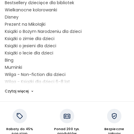
Bestsellery dziecięce dla bibliotek
Wielkanocne kolorowanki
Disney
Prezent na Mikołajki
Książki o Bożym Narodzeniu dla dzieci
Książki o zimie dla dzieci
Książki o jesieni dla dzieci
Książki o lecie dla dzieci
Bing
Muminki
Wilga - Non-fiction dla dzieci
Wilga - Książki dla dzieci 6-8 lat
Wilga - Książki dla dzieci 3-5 lat
Czytaj więcej
Książki o wiośnie dla dzieci
Kapitan Nauka dla dzieci - wiek 1,5+
Książki o grzybach
Wydawnictwo Literatura wiek 0 - 6 lat
Książki o roślinach
Rabaty do 45%
Ponad 200 tys.
Bezpieczne
Nagroda Literacka Podróż Hestii
non stop
produktów
zakupy