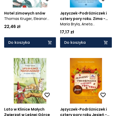
Hotel zimowych snów
Języczek-Podróżniczek i
Thomas Kruger,
Eleanor
cztery pory roku. Zima -
Sommer
Scenariusze grupowych
Maria Bryła,
Aneta
22,46 zł
zajęć logopedycznych dla
Muszyńska
17,17 zł
dzieci cztero- i
pięcioletnich
Do koszyka
Do koszyka
Lato w Klinice Małych
Języczek-Podróżniczek i
Zwierząt w Leśnej Górce
cztery pory roku Jesień -