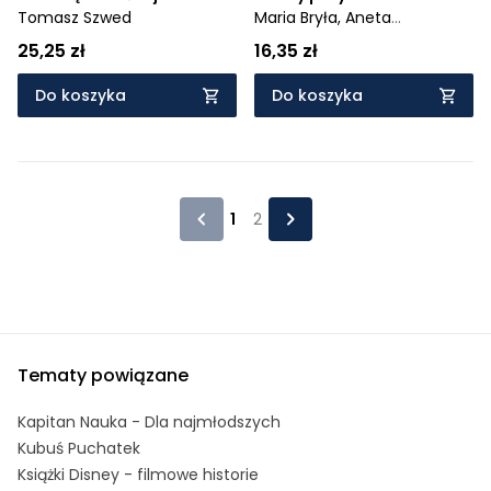
Tomasz Szwed
Scenariusze grupowych
Maria Bryła,
Aneta
zajęć logopedycznych dla
Muszyńska
25,25 zł
16,35 zł
dzieci cztero- i
pięcioletnich
Do koszyka
Do koszyka
1
2
Tematy powiązane
Kapitan Nauka - Dla najmłodszych
Kubuś Puchatek
Książki Disney - filmowe historie