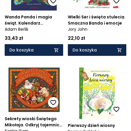
Wanda Panda i magia
Wielki Ser i święta stulecia.
świąt. Kalendarz
Smaczna Banda i emocje
adwentowy
Adam Berlik
Jory John
33,43 zł
22,10 zł
Do koszyka
Do koszyka
Sekrety wioski Świętego
Mikołaja. Odkryj tajemnice,
Pierwszy dzień wiosny
których strzegą elfy
Saskia Gwin