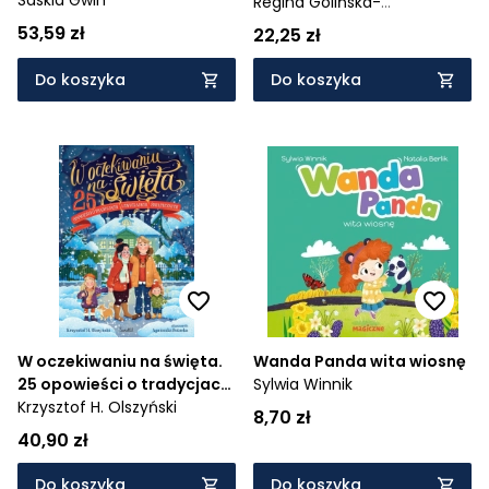
Regina Golińska-
Barancewicz
53,59 zł
22,25 zł
Do koszyka
Do koszyka
W oczekiwaniu na święta.
Wanda Panda wita wiosnę
25 opowieści o tradycjach
Sylwia Winnik
i zwyczajach świątecznych
Krzysztof H. Olszyński
8,70 zł
40,90 zł
Do koszyka
Do koszyka