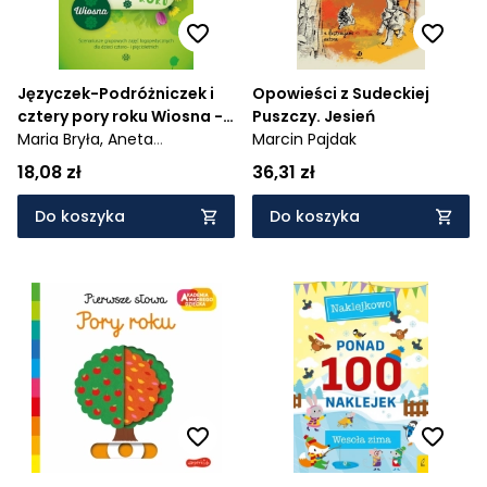
Języczek-Podróżniczek i
Opowieści z Sudeckiej
cztery pory roku Wiosna -
Puszczy. Jesień
Scenariusze grupowych
Maria Bryła,
Aneta
Marcin Pajdak
zajęć logopedycznych dla
Muszyńska
18,08 zł
36,31 zł
dzieci cztero- i
pięcioletnich
Do koszyka
Do koszyka