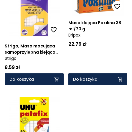
Cena rosnąco
Cena malejąco
Masa klejąca Poxilina 38
ml/70 g
Od najnowszych
Bripox
22,76 zł
Od najstarszych
Strigo, Masa mocująca
samoprzylepna klejąca
biała 50 g
Strigo
8,59 zł
Do koszyka
Do koszyka