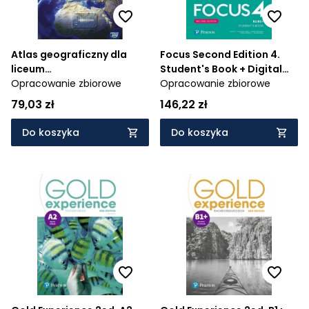
Atlas geograficzny dla
Focus Second Edition 4.
liceum
Student's Book + Digital
ogólnokształcącego i
Opracowanie zbiorowe
Resources. B2/B2+.
Opracowanie zbiorowe
technikum
Podręcznik do liceum i
79,03 zł
146,22 zł
technikum + kod -
947/4/2020
Do koszyka
Do koszyka