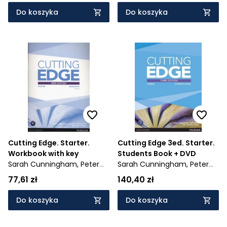
Do koszyka
Do koszyka
Cutting Edge. Starter.
Cutting Edge 3ed. Starter.
Workbook with key
Students Book + DVD
Sarah Cunningham,
Peter
Sarah Cunningham,
Peter
Moor,
Chris Redstton,
Moor,
Chris Redston,
77,61 zł
140,40 zł
Frances Marnie
Araminta Crace
Do koszyka
Do koszyka