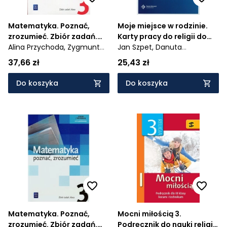
Matematyka. Poznać,
Moje miejsce w rodzinie.
zrozumieć. Zbiór zadań.
Karty pracy do religii do
Klasa 3. Zakres
Alina Przychoda,
Zygmunt
klasy 3. Liceum i Technikum
Jan Szpet,
Danuta
rozszerzony. Liceum i
Łaszczyk
- AZ-43-01/10-P0-1/14
Jackowiak
37,66 zł
25,43 zł
technikum
Do koszyka
Do koszyka
Matematyka. Poznać,
Mocni miłością 3.
zrozumieć. Zbiór zadań.
Podręcznik do nauki religii