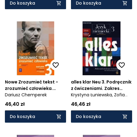
563/3/2014
Do koszyka
Do koszyka
Nowe Zrozumieć tekst -
alles klar Neu 3. Podręcznik
zrozumieć człowieka.
z ćwiczeniami. Zakres
Dwudziestolecie
Dariusz Chemperek
rozszerzony z płytą CD.
Krystyna Łuniewska,
Zofia
międzywojenne
Szkoły ponadgimnazjalne
Wąsik
46,40 zł
46,46 zł
(awangarda) - powojenna
- 689/5/2014
nowoczesność Podręcznik
Do koszyka
Do koszyka
do języka polskiego. Klasa
3. Liceum i technikum.
Zakres podstawowy i