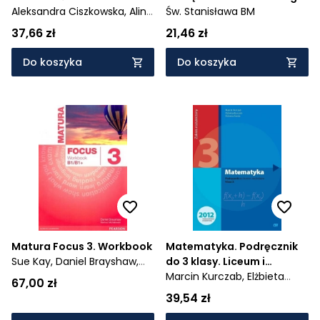
Klasa 3. Zakres
Aleksandra Ciszkowska,
Alina
dla 3 klasy liceum i
Św. Stanisława BM
podstawowy. Liceum i
Przychoda,
Zygmunt
technikum - AZ-43-06/12-
37,66 zł
21,46 zł
technikum
Łaszczyk
KR-1/15
Do koszyka
Do koszyka
Matura Focus 3. Workbook
Matematyka. Podręcznik
Sue Kay,
Daniel Brayshaw,
do 3 klasy. Liceum i
Bartosz Michałowski,
technikum. Zakres
Marcin Kurczab,
Elżbieta
67,00 zł
Vaughan Jones
Rozszerzony. Nowa
Kurczab,
Elżbieta Świda
39,54 zł
Podstawa Programowa -