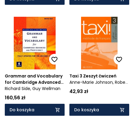
Grammar and Vocabulary
Taxi 3 Zeszyt ćwiczeń
for Cambridge Advanced
Anne-Marie Johnson,
Robert
and Proficiency with Key
Richard Side,
Guy Wellman
Menand
42,93 zł
160,56 zł
Do koszyka
Do koszyka