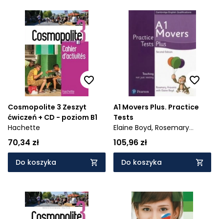
Cosmopolite 3 Zeszyt
A1 Movers Plus. Practice
ćwiczeń + CD - poziom B1
Tests
Hachette
Elaine Boyd,
Rosemary
Aravanis
70,34 zł
105,96 zł
Do koszyka
Do koszyka