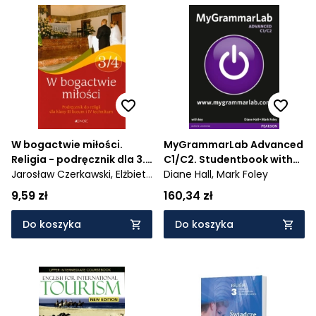
W bogactwie miłości.
MyGrammarLab Advanced
Religia - podręcznik dla 3.
C1/C2. Studentbook with
klasy liceum i 4. klasy
Jarosław Czerkawski,
Elżbieta
MyLab + key
Diane Hall,
Mark Foley
technikum - AZ-43-03/12-
Kondrak,
Bogusław Nosek
9,59 zł
160,34 zł
KI-1/14
Do koszyka
Do koszyka