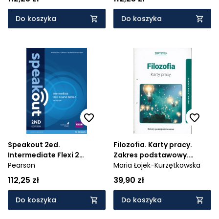
Do koszyka
Do koszyka
Speakout 2ed.
Filozofia. Karty pracy.
Intermediate Flexi 2
Zakres podstawowy.
Coursebook
Pearson
Szkoła ponadpodstawowa
Maria Łojek-Kurzętkowska
112,25 zł
39,90 zł
Do koszyka
Do koszyka