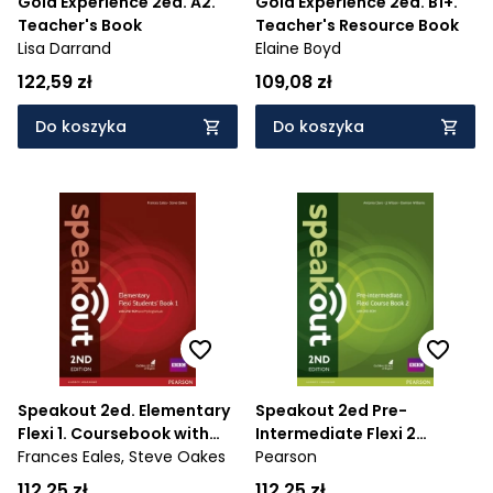
Gold Experience 2ed. A2.
Gold Experience 2ed. B1+.
Teacher's Book
Teacher's Resource Book
Lisa Darrand
Elaine Boyd
122,59 zł
109,08 zł
Do koszyka
Do koszyka
Speakout 2ed. Elementary
Speakout 2ed Pre-
Flexi 1. Coursebook with
Intermediate Flexi 2
MyEnglishLab
Frances Eales,
Steve Oakes
Coursebook
Pearson
112,25 zł
112,25 zł