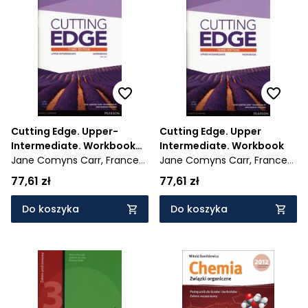
rozszerzony
Cutting Edge. Upper-
Cutting Edge. Upper
Intermediate. Workbook
Intermediate. Workbook
with Key
Jane Comyns Carr,
Frances
Jane Comyns Carr,
Frances
Eales,
Damian Williams
Eales,
Damian Williams
77,61 zł
77,61 zł
Do koszyka
Do koszyka