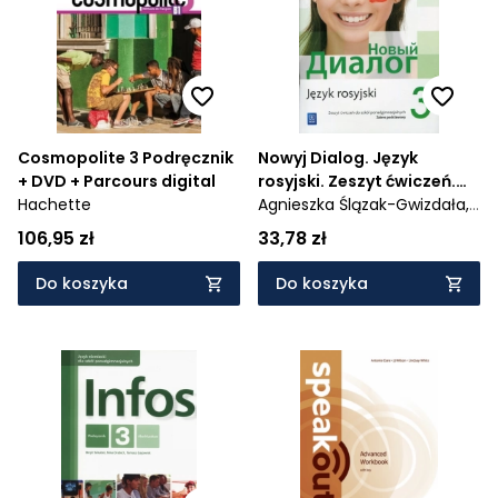
Cosmopolite 3 Podręcznik
Nowyj Dialog. Język
+ DVD + Parcours digital
rosyjski. Zeszyt ćwiczeń.
Hachette
Część 3. Szkoły
Agnieszka Ślązak-Gwizdała,
ponadgimnazjalne
Olga Tatarchyk
106,95 zł
33,78 zł
Do koszyka
Do koszyka