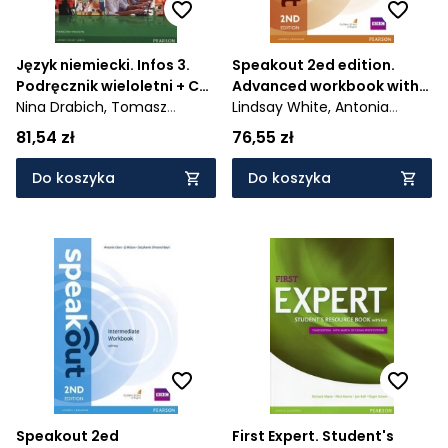
Język niemiecki. Infos 3.
Speakout 2ed edition.
Podręcznik wieloletni + CD
Advanced workbook with
dla liceum i technikum -
Nina Drabich,
Tomasz
key
Lindsay White,
Antonia
451/5,6/2014/2015
Gajownik,
Birgit Sekulski
Clare,
J.J. Wilson
81,54 zł
76,55 zł
Do koszyka
Do koszyka
Speakout 2ed
First Expert. Student's