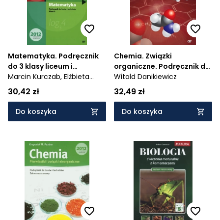
Matematyka. Podręcznik
Chemia. Związki
do 3 klasy liceum i
organiczne. Podręcznik do
technikum. Zakres
Marcin Kurczab,
Elżbieta
liceów i techników. Zakres
Witold Danikiewicz
Podstawowy. Nowa
Kurczab,
Elżbieta Świda
rozszerzony - 565/2/2013
30,42 zł
32,49 zł
Podstawa Programowa -
412/3/2012
Do koszyka
Do koszyka