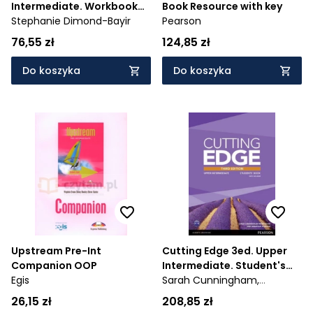
Intermediate. Workbook
Book Resource with key
with key
Stephanie Dimond-Bayir
Pearson
76,55 zł
124,85 zł
Do koszyka
Do koszyka
Upstream Pre-Int
Cutting Edge 3ed. Upper
Companion OOP
Intermediate. Student's
Egis
Book with MyEnglishLab +
Sarah Cunningham,
DVD
Jonathan Bygrave,
Peter
26,15 zł
208,85 zł
Moor