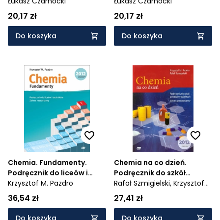
komentarzami. Poziom
Łukasz Czarnocki
komentarzami. Poziom
Łukasz Czarnocki
rozszerzony
rozszerzony
20,17 zł
20,17 zł
Do koszyka
Do koszyka
Chemia. Fundamenty.
Chemia na co dzień.
Podręcznik do liceów i
Podręcznik do szkół
techników. Zakres
Krzysztof M. Pazdro
ponadgimnazjalnych.
Rafał Szmigielski,
Krzysztof
rozszerzony - 565/1/2012
Zakres podstawowy -
M. Pazdro
36,54 zł
27,41 zł
371/2011
Do koszyka
Do koszyka