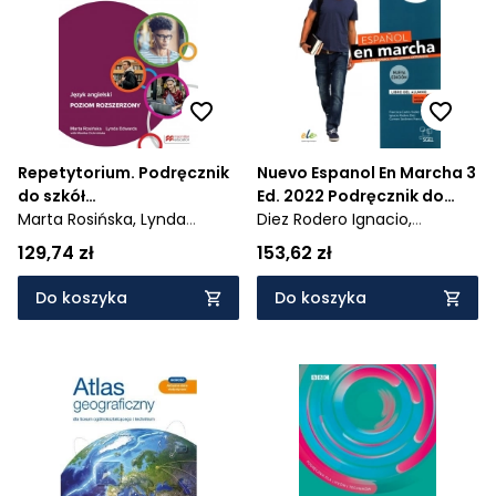
Cena rosnąco
Cena malejąco
Od najnowszych
Od najstarszych
Repetytorium. Podręcznik
Nuevo Espanol En Marcha 3
do szkół
Ed. 2022 Podręcznik do
ponadpodstawowych.
Marta Rosińska,
Lynda
nauki języka hiszpańskiego
Diez Rodero Ignacio,
Poziom rozszerzony
Edwards
Carmen Sardinero Francos,
129,74 zł
153,62 zł
Francisca Castro Viudez
Do koszyka
Do koszyka