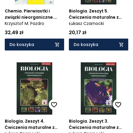
Chemia. Pierwiastki i
Biologia. Zeszyt 5.
związki nieorganiczne.
Ćwiczenia maturalne z
Podręcznik do liceów i
Krzysztof M. Pazdro
komentarzami. Poziom
Łukasz Czarnocki
techników. Zakres
rozszerzony
32,49 zł
20,17 zł
rozszerzony - 565/3/2012
Do koszyka
Do koszyka
Biologia. Zeszyt 4.
Biologia. Zeszyt 3.
Ćwiczenia maturalne z
Ćwiczenia maturalne z