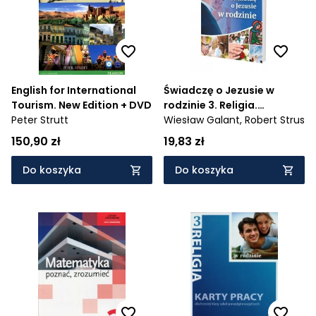
English for International
Świadczę o Jezusie w
Tourism. New Edition + DVD
rodzinie 3. Religia.
Peter Strutt
Podręcznik dla 3 klasy
Wiesław Galant,
Robert Strus
szkół ponadgimnazjalnych
150,90 zł
19,83 zł
- AZ-4-01/10
Do koszyka
Do koszyka